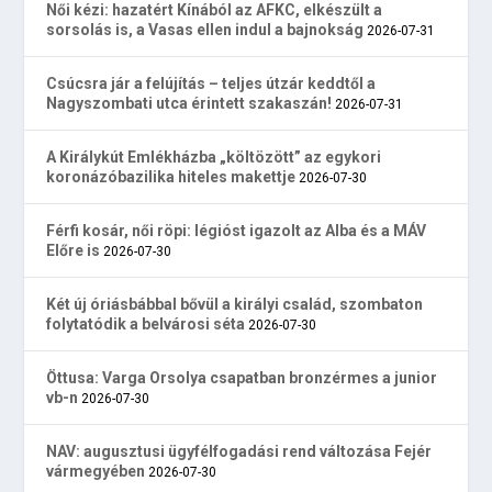
Női kézi: hazatért Kínából az AFKC, elkészült a
sorsolás is, a Vasas ellen indul a bajnokság
2026-07-31
Csúcsra jár a felújítás – teljes útzár keddtől a
Nagyszombati utca érintett szakaszán!
2026-07-31
A Királykút Emlékházba „költözött” az egykori
koronázóbazilika hiteles makettje
2026-07-30
Férfi kosár, női röpi: légióst igazolt az Alba és a MÁV
Előre is
2026-07-30
Két új óriásbábbal bővül a királyi család, szombaton
folytatódik a belvárosi séta
2026-07-30
Öttusa: Varga Orsolya csapatban bronzérmes a junior
vb-n
2026-07-30
NAV: augusztusi ügyfélfogadási rend változása Fejér
vármegyében
2026-07-30