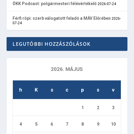
ÖKK Podcast: polgármesteri félévértékelő
2026-07-24
Férfi röpi: szerb válogatott feladó a MÁV Előrében
2026-
07-24
LEGUTÓBBI HOZZÁSZÓLÁSOK
2026. MÁJUS
h
K
s
c
p
s
v
1
2
3
4
5
6
7
8
9
10