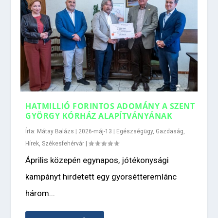
HATMILLIÓ FORINTOS ADOMÁNY A SZENT
GYÖRGY KÓRHÁZ ALAPÍTVÁNYÁNAK
Írta:
Mátay Balázs
|
2026-máj-13
|
Egészségügy
,
Gazdaság
,
Hírek
,
Székesfehérvár
|
Április közepén egynapos, jótékonysági
kampányt hirdetett egy gyorsétteremlánc
három...