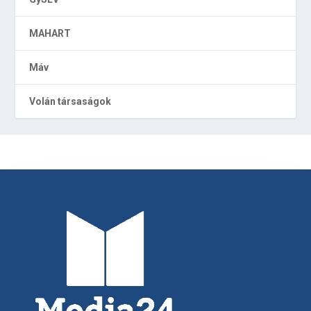
MAHART
Máv
Volán társaságok