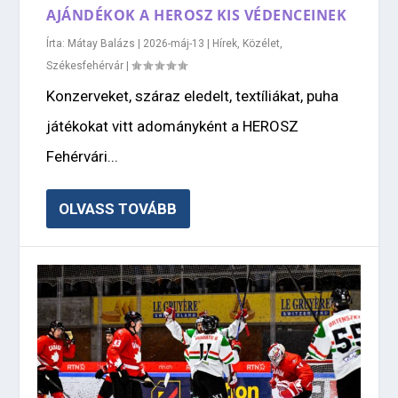
AJÁNDÉKOK A HEROSZ KIS VÉDENCEINEK
Írta:
Mátay Balázs
|
2026-máj-13
|
Hírek
,
Közélet
,
Székesfehérvár
|
Konzerveket, száraz eledelt, textíliákat, puha
játékokat vitt adományként a HEROSZ
Fehérvári...
OLVASS TOVÁBB