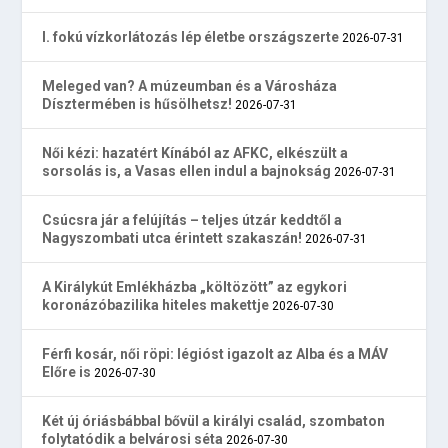
I. fokú vízkorlátozás lép életbe országszerte
2026-07-31
Meleged van? A múzeumban és a Városháza
Dísztermében is hűsölhetsz!
2026-07-31
Női kézi: hazatért Kínából az AFKC, elkészült a
sorsolás is, a Vasas ellen indul a bajnokság
2026-07-31
Csúcsra jár a felújítás – teljes útzár keddtől a
Nagyszombati utca érintett szakaszán!
2026-07-31
A Királykút Emlékházba „költözött” az egykori
koronázóbazilika hiteles makettje
2026-07-30
Férfi kosár, női röpi: légióst igazolt az Alba és a MÁV
Előre is
2026-07-30
Két új óriásbábbal bővül a királyi család, szombaton
folytatódik a belvárosi séta
2026-07-30