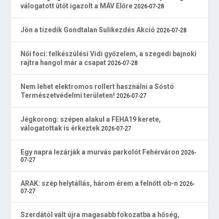
válogatott ütőt igazolt a MÁV Előre
2026-07-28
Jön a tizedik Gondtalan Sulikezdés Akció
2026-07-28
Női foci: felkészülési Vidi győzelem, a szegedi bajnoki
rajtra hangol már a csapat
2026-07-28
Nem lehet elektromos rollert használni a Sóstó
Természetvédelmi területen!
2026-07-27
Jégkorong: szépen alakul a FEHA19 kerete,
válogatottak is érkeztek
2026-07-27
Egy napra lezárják a murvás parkolót Fehérváron
2026-
07-27
ARAK: szép helytállás, három érem a felnőtt ob-n
2026-
07-27
Szerdától vált újra magasabb fokozatba a hőség,