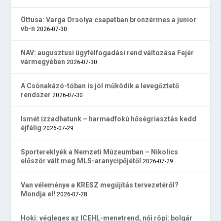
Öttusa: Varga Orsolya csapatban bronzérmes a junior
vb-n
2026-07-30
NAV: augusztusi ügyfélfogadási rend változása Fejér
vármegyében
2026-07-30
A Csónakázó-tóban is jól működik a levegőztető
rendszer
2026-07-30
Ismét izzadhatunk – harmadfokú hőségriasztás kedd
éjfélig
2026-07-29
Sportereklyék a Nemzeti Múzeumban – Nikolics
először vált meg MLS-aranycipőjétől
2026-07-29
Van véleménye a KRESZ megújítás tervezetéről?
Mondja el!
2026-07-28
Hoki: végleges az ICEHL-menetrend, női röpi: bolgár