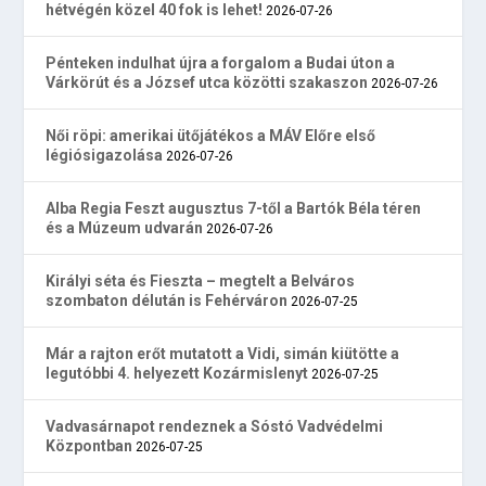
hétvégén közel 40 fok is lehet!
2026-07-26
Pénteken indulhat újra a forgalom a Budai úton a
Várkörút és a József utca közötti szakaszon
2026-07-26
Női röpi: amerikai ütőjátékos a MÁV Előre első
légiósigazolása
2026-07-26
Alba Regia Feszt augusztus 7-től a Bartók Béla téren
és a Múzeum udvarán
2026-07-26
Királyi séta és Fieszta – megtelt a Belváros
szombaton délután is Fehérváron
2026-07-25
Már a rajton erőt mutatott a Vidi, simán kiütötte a
legutóbbi 4. helyezett Kozármislenyt
2026-07-25
Vadvasárnapot rendeznek a Sóstó Vadvédelmi
Központban
2026-07-25