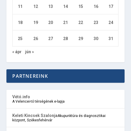
11
12
13
14
15
16
17
18
19
20
21
22
23
24
25
26
27
28
29
30
31
« ápr
jún »
PARTNEREINK
Vétó.info
A Velencei-tó térségének e-lapja
Keleti Kincsek Szalonja
Akupunktúra és diagnosztikai
központ, Székesfehérvár