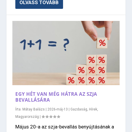
OLVASS TOVÁBB
EGY HÉT VAN MÉG HÁTRA AZ SZJA
BEVALLÁSÁRA
Írta:
Mátay Balázs
|
2026-máj-13
|
Gazdaság
,
Hírek
,
Magyarország
|
Május 20-a az szja-bevallás benyújtásának a