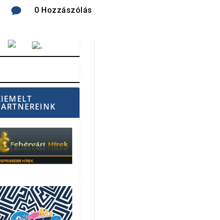

0 Hozzászólás
Vörösmarty Rádió
KIEMELT
PARTNEREINK