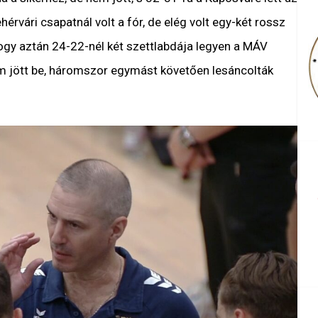
hérvári csapatnál volt a fór, de elég volt egy-két rossz
ogy aztán 24-22-nél két szettlabdája legyen a MÁV
em jött be, háromszor egymást követően lesáncolták