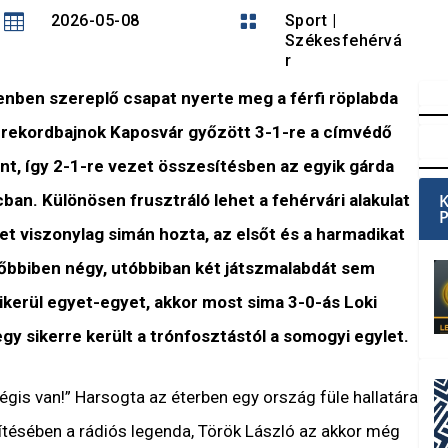

2026-05-08

Sport
|
Székesfehérvá
r
enben szereplő csapat nyerte meg a férfi röplabda
a rekordbajnok Kaposvár győzött 3-1-re a címvédő
, így 2-1-re vezet összesítésben az egyik gárda
ban. Különösen frusztráló lehet a fehérvári alakulat
t viszonylag simán hozta, az elsőt és a harmadikat
lőbbiben négy, utóbbiban két játszmalabdát sem
sikerül egyet-egyet, akkor most sima 3-0-ás Loki
 egy sikerre került a trónfosztástól a somogyi egylet.
 mégis van!” Harsogta az éterben egy ország füle hallatára
títésében a rádiós legenda, Török László az akkor még