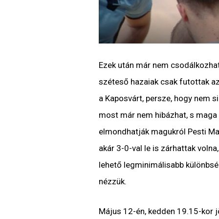
Ezek után már nem csodálkozhato
széteső hazaiak csak futottak az
a Kaposvárt, persze, hogy nem sik
most már nem hibázhat, s maga me
elmondhatják magukról Pesti Marce
akár 3-0-val le is zárhattak voln
lehető legminimálisabb különbség
nézzük.
Május 12-én, kedden 19.15-kor j