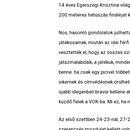
14 éves Egerszegi Krisztina vilá
200 méteres hátúszás fináléját 
Nos, hasonló gondolatok juthatt
játékosainak, miután az idei fér
vesztették el, hogy az összes s
játszmalabdáik, a játékuk, mind
benne: ha csak egy picivel többe
sikernek és címvédésnek örülhetn
újabb idegenbeli bravúr kellene 
küzdő felek a VOK-ba. Mi ez, ha 
Az első szettben 24-23-nál, 27-2
szerencsés mozdulat kellett voln