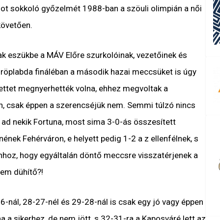
got sokkoló győzelmét 1988-ban a szöuli olimpián a női
követően.
ak eszükbe a MÁV Előre szurkolóinak, vezetőinek és
fi röplabda fináléban a második hazai meccsüket is úgy
zettet megnyerhették volna, ehhez megvoltak a
en, csak éppen a szerencséjük nem. Semmi túlzó nincs
t ad nekik Fortuna, most sima 3-0-ás összesített
ének Fehérváron, e helyett pedig 1-2 a z ellenfélnek, s
ahhoz, hogy egyáltalán döntő meccsre visszatérjenek a
nem dühítő?!
6-nál, 28-27-nél és 29-28-nál is csak egy jó vagy éppen
a a sikerhez, de nem jött, s 32-31-ra a Kaposváré lett az