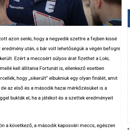
tt azon senki, hogy a negyedik szettre a fejben kissé
 eredmény után, s bár volt lehetőségük a végén befogni
erült. Ezért a meccsért súlyos árat fizethet a Loki,
llé kell állítania Fortunát is, ellenkező esetben
llék, hogy „sikerült” elbukniuk egy olyan finálét, amit
a, de az első és a második hazai mérkőzésüket is a
gel bukták el, ha a játékot és a szettek eredményeit
ön a következő, a második kaposvári meccs, egészen
«