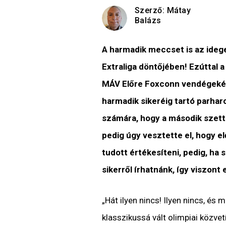
Szerző:
Mátay
Balázs
A harmadik meccset is az ideg
Extraliga döntőjében! Ezúttal 
MÁV Előre Foxconn vendégeként
harmadik sikeréig tartó parharc
számára, hogy a második szette
pedig úgy vesztette el, hogy e
tudott értékesíteni, pedig, ha 
sikerről írhatnánk, így viszont
„Hát ilyen nincs! Ilyen nincs, és
klasszikussá vált olimpiai közve