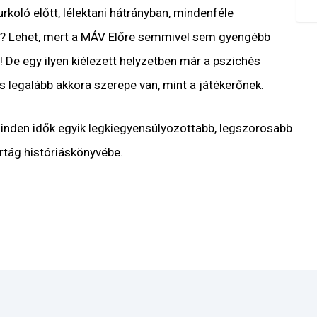
rkoló előtt, lélektani hátrányban, mindenféle
ni? Lehet, mert a MÁV Előre semmivel sem gyengébb
! De egy ilyen kiélezett helyzetben már a pszichés
 legalább akkora szerepe van, mint a játékerőnek.
minden idők egyik legkiegyensúlyozottabb, legszorosabb
rtág históriáskönyvébe.