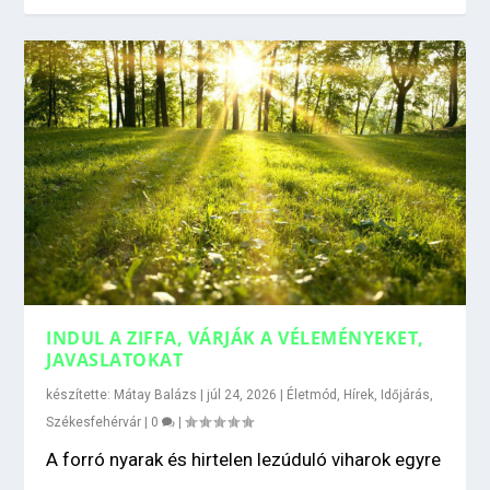
INDUL A ZIFFA, VÁRJÁK A VÉLEMÉNYEKET,
JAVASLATOKAT
készítette:
Mátay Balázs
|
júl 24, 2026
|
Életmód
,
Hírek
,
Időjárás
,
Székesfehérvár
|
0
|
A forró nyarak és hirtelen lezúduló viharok egyre