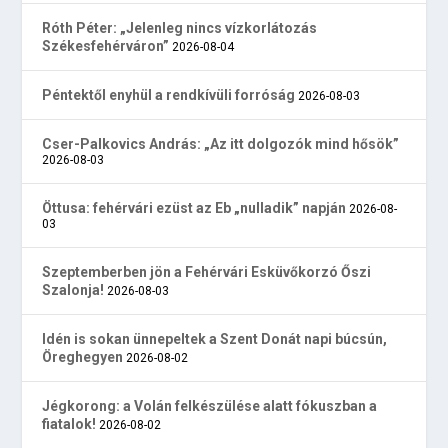
Róth Péter: „Jelenleg nincs vízkorlátozás
Székesfehérváron”
2026-08-04
Péntektől enyhül a rendkívüli forróság
2026-08-03
Cser-Palkovics András: „Az itt dolgozók mind hősök”
2026-08-03
Öttusa: fehérvári ezüst az Eb „nulladik” napján
2026-08-
03
Szeptemberben jön a Fehérvári Esküvőkorzó Őszi
Szalonja!
2026-08-03
Idén is sokan ünnepeltek a Szent Donát napi búcsún,
Öreghegyen
2026-08-02
Jégkorong: a Volán felkészülése alatt fókuszban a
fiatalok!
2026-08-02