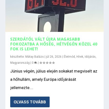
SZERDÁTÓL VÁLT ÚJRA MAGASABB
FOKOZATBA A HŐSÉG, HÉTVÉGÉN KÖZEL 40
FOK IS LEHET!
készítette:
Mátay Balázs
|
júl 26, 2026
|
Életmód
,
Hírek
,
Időjárás
,
Magyarország
|
0
|
Június végén, július elején sokakat megviselt az
a hőhullám, amely Európa időjárását
jellemezte....
OLVASS TOVÁBB