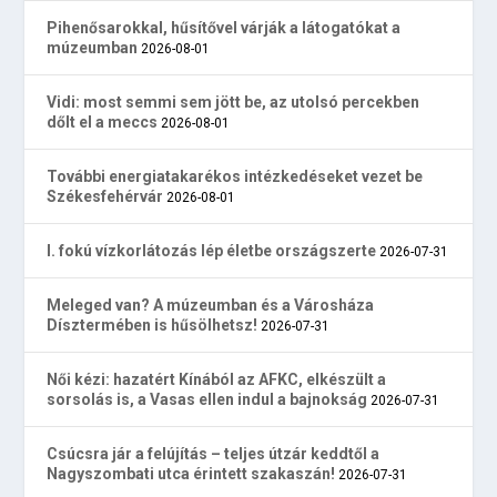
Pihenősarokkal, hűsítővel várják a látogatókat a
múzeumban
2026-08-01
Vidi: most semmi sem jött be, az utolsó percekben
dőlt el a meccs
2026-08-01
További energiatakarékos intézkedéseket vezet be
Székesfehérvár
2026-08-01
I. fokú vízkorlátozás lép életbe országszerte
2026-07-31
Meleged van? A múzeumban és a Városháza
Dísztermében is hűsölhetsz!
2026-07-31
Női kézi: hazatért Kínából az AFKC, elkészült a
sorsolás is, a Vasas ellen indul a bajnokság
2026-07-31
Csúcsra jár a felújítás – teljes útzár keddtől a
Nagyszombati utca érintett szakaszán!
2026-07-31