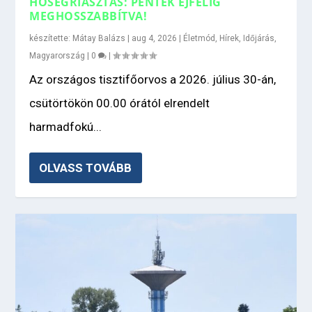
HŐSÉGRIASZTÁS: PÉNTEK ÉJFÉLIG
MEGHOSSZABBÍTVA!
készítette:
Mátay Balázs
|
aug 4, 2026
|
Életmód
,
Hírek
,
Időjárás
,
Magyarország
|
0
|
Az országos tisztifőorvos a 2026. július 30-án,
csütörtökön 00.00 órától elrendelt
harmadfokú...
OLVASS TOVÁBB