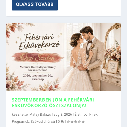
OLVASS TOVÁBB
SZEPTEMBERBEN JÖN A FEHÉRVÁRI
ESKÜVŐKORZÓ ŐSZI SZALONJA!
készítette:
Mátay Balázs
|
aug 3, 2026
|
Életmód
,
Hírek
,
Programok
,
Székesfehérvár
|
0
|