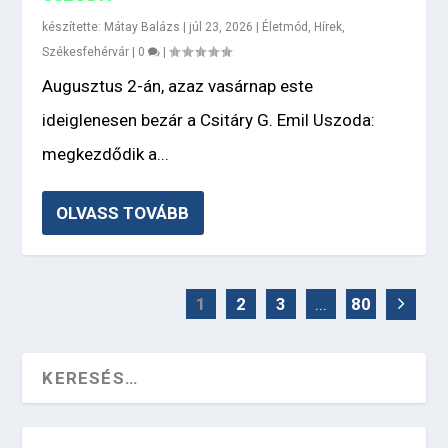
készítette:
Mátay Balázs
|
júl 23, 2026
|
Életmód
,
Hírek
,
Székesfehérvár
|
0
|
Augusztus 2-án, azaz vasárnap este
ideiglenesen bezár a Csitáry G. Emil Uszoda:
megkezdődik a...
OLVASS TOVÁBB
1
2
3
...
80