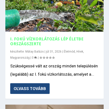
I. FOKÚ VÍZKORLÁTOZÁS LÉP ÉLETBE
ORSZÁGSZERTE
készítette:
Mátay Balázs
|
júl 31, 2026
|
Életmód
,
Hírek
,
Magyarország
|
0
|
Szükségessé vált az ország minden településén
(legalább) az I. fokú vízkorlátozás, amelyet a...
OLVASS TOVÁBB