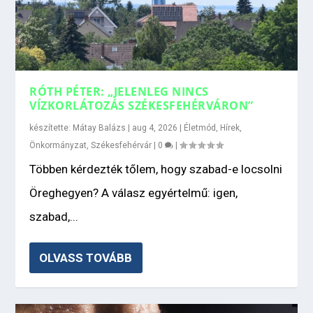
RÓTH PÉTER: „JELENLEG NINCS
VÍZKORLÁTOZÁS SZÉKESFEHÉRVÁRON”
készítette:
Mátay Balázs
|
aug 4, 2026
|
Életmód
,
Hírek
,
Önkormányzat
,
Székesfehérvár
|
0
|
Többen kérdezték tőlem, hogy szabad-e locsolni
Öreghegyen? A válasz egyértelmű: igen,
szabad,...
OLVASS TOVÁBB