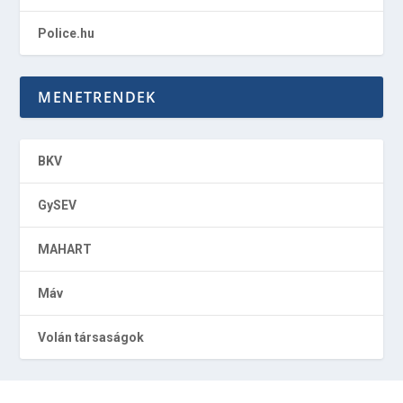
Police.hu
MENETRENDEK
BKV
GySEV
MAHART
Máv
Volán társaságok