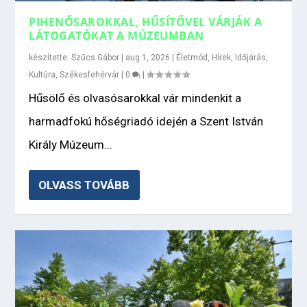
PIHENŐSAROKKAL, HŰSÍTŐVEL VÁRJÁK A
LÁTOGATÓKAT A MÚZEUMBAN
készítette:
Szűcs Gábor
|
aug 1, 2026
|
Életmód
,
Hírek
,
Időjárás
,
Kultúra
,
Székesfehérvár
|
0
|
Hűsölő és olvasósarokkal vár mindenkit a
harmadfokú hőségriadó idején a Szent István
Király Múzeum...
OLVASS TOVÁBB