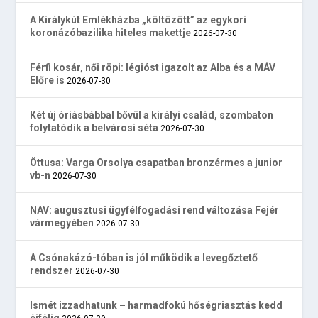
A Királykút Emlékházba „költözött” az egykori
koronázóbazilika hiteles makettje
2026-07-30
Férfi kosár, női röpi: légióst igazolt az Alba és a MÁV
Előre is
2026-07-30
Két új óriásbábbal bővül a királyi család, szombaton
folytatódik a belvárosi séta
2026-07-30
Öttusa: Varga Orsolya csapatban bronzérmes a junior
vb-n
2026-07-30
NAV: augusztusi ügyfélfogadási rend változása Fejér
vármegyében
2026-07-30
A Csónakázó-tóban is jól működik a levegőztető
rendszer
2026-07-30
Ismét izzadhatunk – harmadfokú hőségriasztás kedd
éjfélig