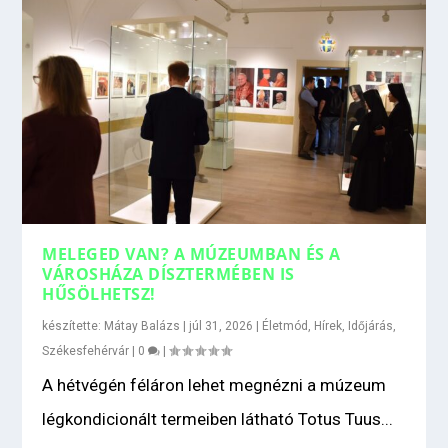
MELEGED VAN? A MÚZEUMBAN ÉS A
VÁROSHÁZA DÍSZTERMÉBEN IS
HŰSÖLHETSZ!
készítette:
Mátay Balázs
|
júl 31, 2026
|
Életmód
,
Hírek
,
Időjárás
,
Székesfehérvár
|
0
|
A hétvégén féláron lehet megnézni a múzeum
légkondicionált termeiben látható Totus Tuus...