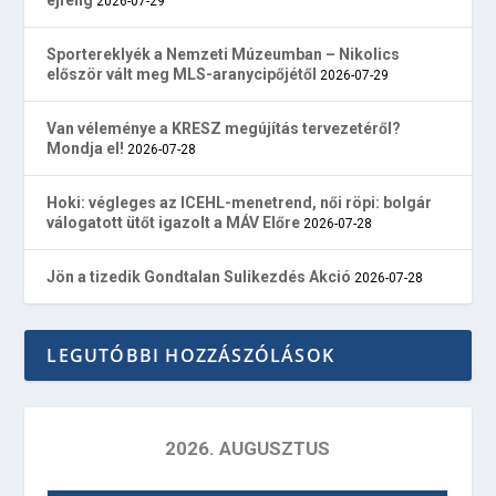
2026-07-29
Sportereklyék a Nemzeti Múzeumban – Nikolics
először vált meg MLS-aranycipőjétől
2026-07-29
Van véleménye a KRESZ megújítás tervezetéről?
Mondja el!
2026-07-28
Hoki: végleges az ICEHL-menetrend, női röpi: bolgár
válogatott ütőt igazolt a MÁV Előre
2026-07-28
Jön a tizedik Gondtalan Sulikezdés Akció
2026-07-28
LEGUTÓBBI HOZZÁSZÓLÁSOK
2026. AUGUSZTUS