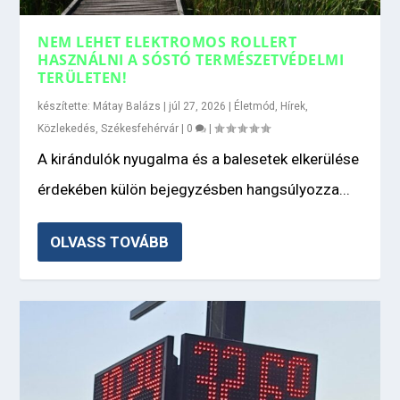
NEM LEHET ELEKTROMOS ROLLERT
HASZNÁLNI A SÓSTÓ TERMÉSZETVÉDELMI
TERÜLETEN!
készítette:
Mátay Balázs
|
júl 27, 2026
|
Életmód
,
Hírek
,
Közlekedés
,
Székesfehérvár
|
0
|
A kirándulók nyugalma és a balesetek elkerülése
érdekében külön bejegyzésben hangsúlyozza...
OLVASS TOVÁBB