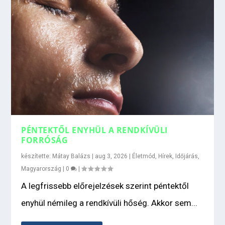
PÉNTEKTŐL ENYHÜL A RENDKÍVÜLI
FORRÓSÁG
készítette:
Mátay Balázs
|
aug 3, 2026
|
Életmód
,
Hírek
,
Időjárás
,
Magyarország
|
0
|
A legfrissebb előrejelzések szerint péntektől
enyhül némileg a rendkívüli hőség. Akkor sem...