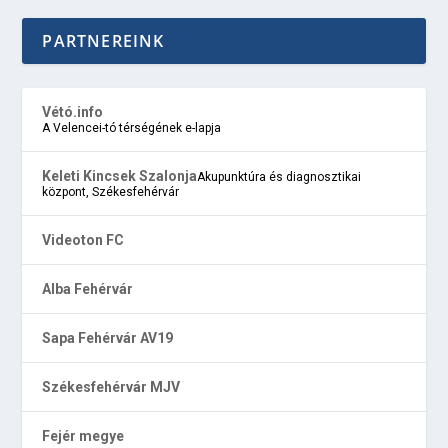
PARTNEREINK
Vétó.info
A Velencei-tó térségének e-lapja
Keleti Kincsek Szalonja
Akupunktúra és diagnosztikai
központ, Székesfehérvár
Videoton FC
Alba Fehérvár
Sapa Fehérvár AV19
Székesfehérvár MJV
Fejér megye