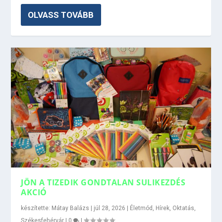
OLVASS TOVÁBB
JÖN A TIZEDIK GONDTALAN SULIKEZDÉS
AKCIÓ
készítette:
Mátay Balázs
|
júl 28, 2026
|
Életmód
,
Hírek
,
Oktatás
,
Székesfehérvár
|
0
|