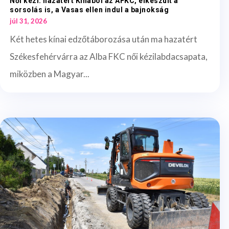
Női kézi: hazatért Kínából az AFKC, elkészült a
sorsolás is, a Vasas ellen indul a bajnokság
júl 31, 2026
Két hetes kínai edzőtáborozása után ma hazatért
Székesfehérvárra az Alba FKC női kézilabdacsapata,
miközben a Magyar...