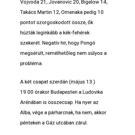
Vojvoda 21, Jovanovic 20, Bigelow 14,
Takács Martin 12, Omenaka pedig 10
pontot szorgoskodott össze, ők
húzták leginkább a kék-fehérek
szekerét. Negatív hír, hogy Pongó
megsérült, remélhetőleg nem súlyos a
probléma.
A két csapat szerdán (május 13.)
19.00 órakor Budapesten a Ludovika
Arénában is összecsap. Ha nyer az
Alba, vége a párharcnak, ha nem, akkor
pénteken a Gáz utcában zárul.