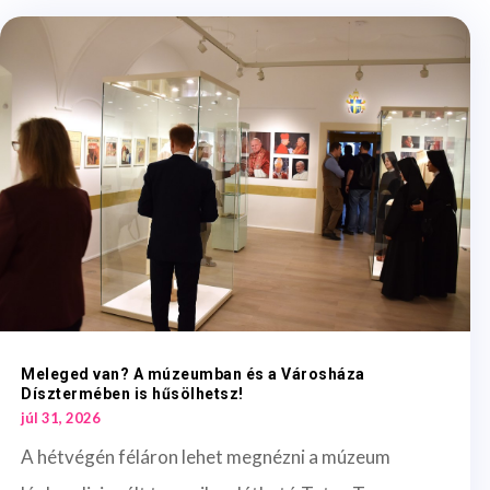
Meleged van? A múzeumban és a Városháza
Dísztermében is hűsölhetsz!
júl 31, 2026
A hétvégén féláron lehet megnézni a múzeum