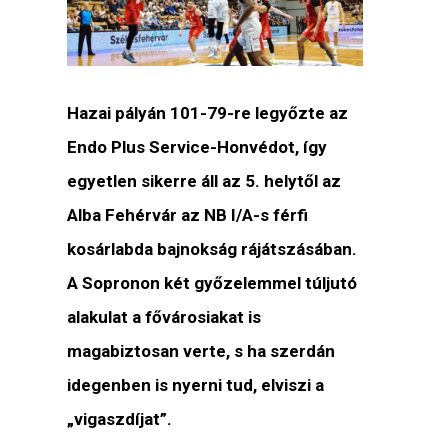
Hazai pályán 101-79-re legyőzte az
Endo Plus Service-Honvédot, így
egyetlen sikerre áll az 5. helytől az
Alba Fehérvár az NB I/A-s férfi
kosárlabda bajnokság rájátszásában.
A Sopronon két győzelemmel túljutó
alakulat a fővárosiakat is
magabiztosan verte, s ha szerdán
idegenben is nyerni tud, elviszi a
„vigaszdíjat”.