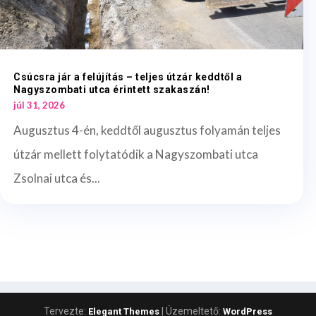
Csúcsra jár a felújítás – teljes útzár keddtől a
Nagyszombati utca érintett szakaszán!
júl 31, 2026
Augusztus 4-én, keddtől augusztus folyamán teljes
útzár mellett folytatódik a Nagyszombati utca
Zsolnai utca és...
Tervezte:
| Üzemeltető:
Elegant Themes
WordPress