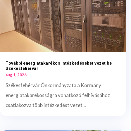
További energiatakarékos intézkedéseket vezet be
Székesfehérvár
aug 1, 2026
Székesfehérvár Önkormányzata a Kormány
energiatakarékosságra vonatkozó felhívásához
csatlakozva több intézkedést vezet...