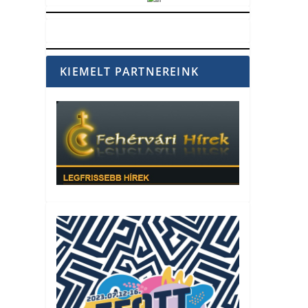
Vörösmarty Rádió
KIEMELT PARTNEREINK