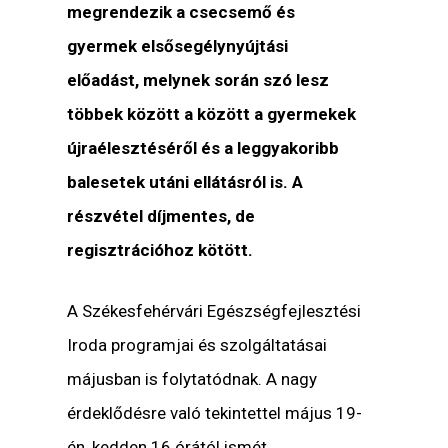
megrendezik a csecsemő és
gyermek elsősegélynyújtási
előadást, melynek során szó lesz
többek között a között a gyermekek
újraélesztéséről és a leggyakoribb
balesetek utáni ellátásról is. A
részvétel díjmentes, de
regisztrációhoz kötött.
A Székesfehérvári Egészségfejlesztési
Iroda programjai és szolgáltatásai
májusban is folytatódnak. A nagy
érdeklődésre való tekintettel május 19-
én, kedden 16 órától ismét