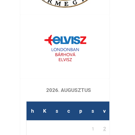
2026. AUGUSZTUS
h
K
s
c
p
s
v
2
1