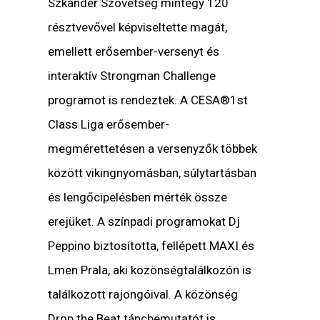
Szkander Szövetség mintegy 120
résztvevővel képviseltette magát,
emellett erősember-versenyt és
interaktív Strongman Challenge
programot is rendeztek. A CESA®1st
Class Liga erősember-
megmérettetésen a versenyzők többek
között vikingnyomásban, súlytartásban
és lengőcipelésben mérték össze
erejüket. A színpadi programokat Dj
Peppino biztosította, fellépett MAXI és
Lmen Prala, aki közönségtalálkozón is
találkozott rajongóival. A közönség
Drop the Beat táncbemutatót is