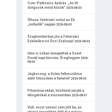
Cser-Palkovics András: „Az itt
dolgozók mind hősök”
2026-08-03
Öttusa: fehérvári ezüst az Eb
„nulladik” napján
2026-08-03
Szeptemberben jön a Fehérvári
Esküvőkorzó Őszi Szalonja!
2026-08-03
Idén is sokan ünnepeltek a Szent
Donát napi búcsún, Öreghegyen
2026-
08-02
Jégkorong: a Volán felkészülése
alatt fókuszban a fiatalok!
2026-08-02
Pihenősarokkal, hűsítővel várják a
látogatókat a múzeumban
2026-08-01
Vidi: most semmi sem jött be, az
utolsó percekben dőlt el a meccs