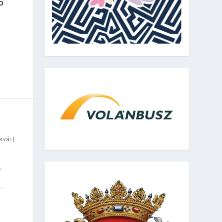
o
rvár
|
e
..