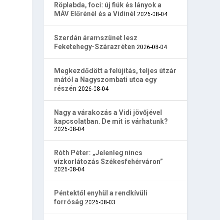
Röplabda, foci: új fiúk és lányok a
MÁV Előrénél és a Vidinél
2026-08-04
Szerdán áramszünet lesz
Feketehegy-Szárazréten
2026-08-04
Megkezdődött a felújítás, teljes útzár
mától a Nagyszombati utca egy
részén
2026-08-04
Nagy a várakozás a Vidi jövőjével
kapcsolatban. De mit is várhatunk?
2026-08-04
Róth Péter: „Jelenleg nincs
vízkorlátozás Székesfehérváron”
2026-08-04
Péntektől enyhül a rendkívüli
forróság
2026-08-03