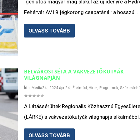
Igen ütős magyar mag alakul az új idényre a Hydr
Fehérvár AV19 jégkorong csapatánál: a hosszú...
OLVASS TOVÁBB
BELVÁROSI SÉTA A VAKVEZETŐKUTYÁK
VILÁGNAPJÁN
Írta:
Media24
|
2024-ápr-24
|
Életmód
,
Hírek
,
Programok
,
Székesfehé
A Látássérültek Regionális Közhasznú Egyesület
(LÁRKE) a vakvezetőkutyák világnapja alkalmából.
OLVASS TOVÁBB