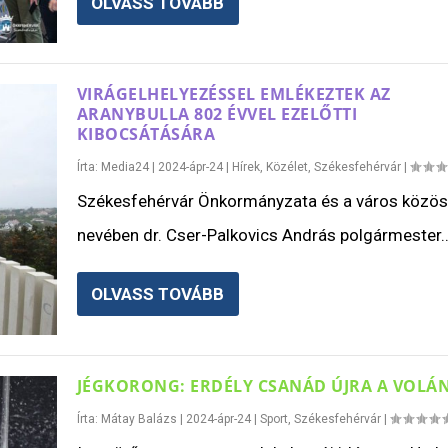
OLVASS TOVÁBB
VIRÁGELHELYEZÉSSEL EMLÉKEZTEK AZ
ARANYBULLA 802 ÉVVEL EZELŐTTI
KIBOCSÁTÁSÁRA
Írta:
Media24
|
2024-ápr-24
|
Hírek
,
Közélet
,
Székesfehérvár
|
Székesfehérvár Önkormányzata és a város közö
nevében dr. Cser-Palkovics András polgármester..
OLVASS TOVÁBB
JÉGKORONG: ERDÉLY CSANÁD ÚJRA A VOLÁ
Írta:
Mátay Balázs
|
2024-ápr-24
|
Sport
,
Székesfehérvár
|