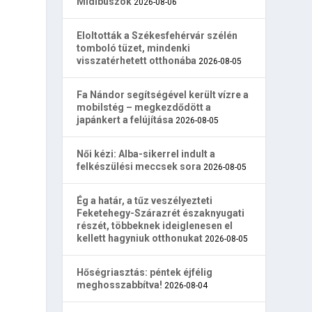
Midibuszok
2026-08-06
Eloltották a Székesfehérvár szélén
tomboló tüzet, mindenki
visszatérhetett otthonába
2026-08-05
Fa Nándor segítségével került vízre a
mobilstég – megkezdődött a
japánkert a felújítása
2026-08-05
Női kézi: Alba-sikerrel indult a
felkészülési meccsek sora
2026-08-05
Ég a határ, a tűz veszélyezteti
Feketehegy-Szárazrét északnyugati
részét, többeknek ideiglenesen el
kellett hagyniuk otthonukat
2026-08-05
Hőségriasztás: péntek éjfélig
meghosszabbítva!
2026-08-04