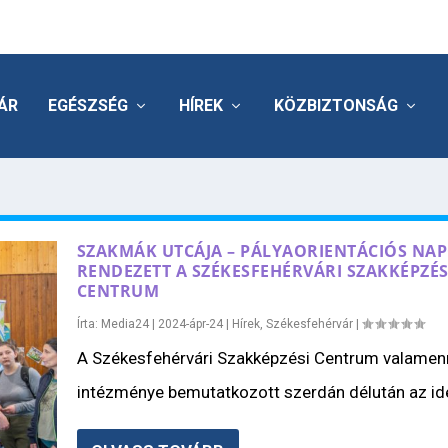
ÁR
EGÉSZSÉG
HÍREK
KÖZBIZTONSÁG
SZAKMÁK UTCÁJA – PÁLYAORIENTÁCIÓS NA
RENDEZETT A SZÉKESFEHÉRVÁRI SZAKKÉPZÉS
CENTRUM
Írta:
Media24
|
2024-ápr-24
|
Hírek
,
Székesfehérvár
|
A Székesfehérvári Szakképzési Centrum valamen
intézménye bemutatkozott szerdán délután az idei