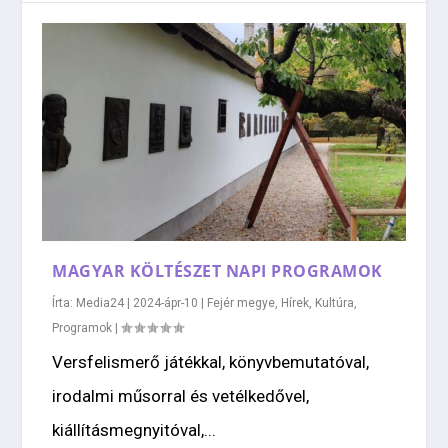
MAGYAR KÖLTÉSZET NAPI PROGRAMOK
Írta:
Media24
|
2024-ápr-10
|
Fejér megye
,
Hírek
,
Kultúra
,
Programok
|
Versfelismerő játékkal, könyvbemutatóval,
irodalmi műsorral és vetélkedővel,
kiállításmegnyitóval,...