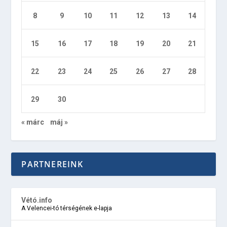
8
9
10
11
12
13
14
15
16
17
18
19
20
21
22
23
24
25
26
27
28
29
30
« márc
máj »
PARTNEREINK
Vétó.info
A Velencei-tó térségének e-lapja