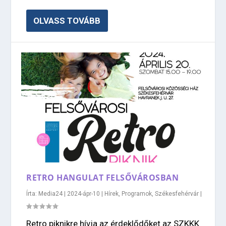
OLVASS TOVÁBB
RETRO HANGULAT FELSŐVÁROSBAN
Írta:
Media24
|
2024-ápr-10
|
Hírek
,
Programok
,
Székesfehérvár
|
Retro piknikre hívja az érdeklődőket az SZKKK