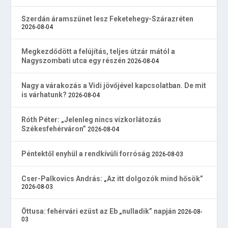
Szerdán áramszünet lesz Feketehegy-Szárazréten
2026-08-04
Megkezdődött a felújítás, teljes útzár mától a
Nagyszombati utca egy részén
2026-08-04
Nagy a várakozás a Vidi jövőjével kapcsolatban. De mit
is várhatunk?
2026-08-04
Róth Péter: „Jelenleg nincs vízkorlátozás
Székesfehérváron”
2026-08-04
Péntektől enyhül a rendkívüli forróság
2026-08-03
Cser-Palkovics András: „Az itt dolgozók mind hősök”
2026-08-03
Öttusa: fehérvári ezüst az Eb „nulladik” napján
2026-08-
03