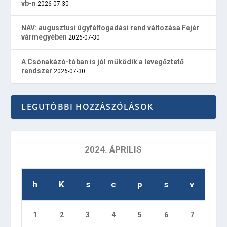
vb-n
2026-07-30
NAV: augusztusi ügyfélfogadási rend változása Fejér
vármegyében
2026-07-30
A Csónakázó-tóban is jól működik a levegőztető
rendszer
2026-07-30
LEGUTÓBBI HOZZÁSZÓLÁSOK
2024. ÁPRILIS
h
K
s
c
p
s
v
1
2
3
4
5
6
7