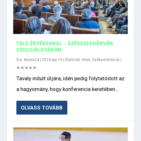
TELE ÉRTÉKEKKEL – SZÉKESFEHÉRVÁR
SZOLGÁLATÁBAN
Írta:
Media24
|
2024-ápr-10
|
Életmód
,
Hírek
,
Székesfehérvár
|
Tavaly indult útjára, idén pedig folytatódott az
a hagyomány, hogy konferencia keretében...
OLVASS TOVÁBB