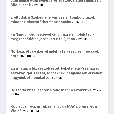
után hamarosan Fehérváron is szolgálatba állnak az új
Midibuszok
2026-08-06
Eloltották a Székesfehérvár szélén tomboló tüzet,
mindenki visszatérhetett otthonába
2026-08-05
Fa Nándor segítségével került vízre a mobilstég –
megkezdődött a japánkert a felújítása
2026-08-05
Női kézi: Alba-sikerrel indult a felkészülési meccsek
sora
2026-08-05
Ég a határ, a tűz veszélyezteti Feketehegy-Szárazrét
északnyugati részét, többeknek ideiglenesen el kellett
hagyniuk otthonukat
2026-08-05
Hőségriasztás: péntek éjfélig meghosszabbítva!
2026-
08-04
Röplabda, foci: új fiúk és lányok a MÁV Előrénél és a
Vidinél
2026-08-04