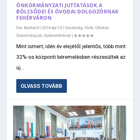
ÖNKORMÁNYZATI JUTTATÁSOK A
BÖLCSŐDEI ÉS ÓVODAI DOLGOZÓKNAK
FEHÉRVÁRON
Írta:
Media24
|
2024-ápr-10
|
Gazdaság
,
Hírek
,
Oktatás
,
Önkormányzat
,
Székesfehérvár
|
Mint ismert, idén év elejétől jelentős, több mint
32%-os központi béremelésben részesültek az
új...
OLVASS TOVÁBB