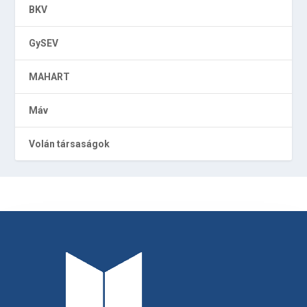
BKV
GySEV
MAHART
Máv
Volán társaságok