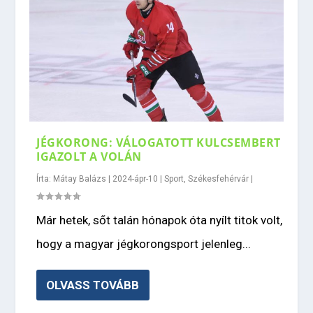
JÉGKORONG: VÁLOGATOTT KULCSEMBERT
IGAZOLT A VOLÁN
Írta:
Mátay Balázs
|
2024-ápr-10
|
Sport
,
Székesfehérvár
|
Már hetek, sőt talán hónapok óta nyílt titok volt,
hogy a magyar jégkorongsport jelenleg...
OLVASS TOVÁBB