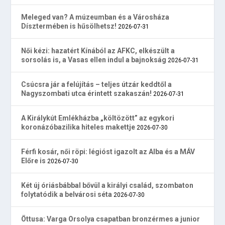
Meleged van? A múzeumban és a Városháza
Dísztermében is hűsölhetsz!
2026-07-31
Női kézi: hazatért Kínából az AFKC, elkészült a
sorsolás is, a Vasas ellen indul a bajnokság
2026-07-31
Csúcsra jár a felújítás – teljes útzár keddtől a
Nagyszombati utca érintett szakaszán!
2026-07-31
A Királykút Emlékházba „költözött” az egykori
koronázóbazilika hiteles makettje
2026-07-30
Férfi kosár, női röpi: légióst igazolt az Alba és a MÁV
Előre is
2026-07-30
Két új óriásbábbal bővül a királyi család, szombaton
folytatódik a belvárosi séta
2026-07-30
Öttusa: Varga Orsolya csapatban bronzérmes a junior