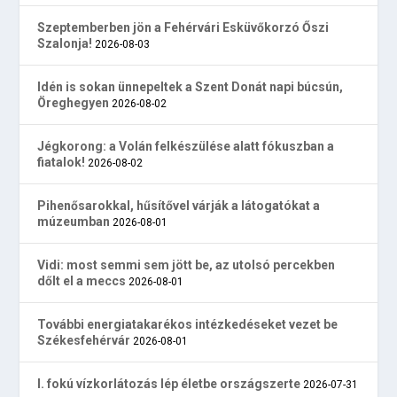
Szeptemberben jön a Fehérvári Esküvőkorzó Őszi
Szalonja!
2026-08-03
Idén is sokan ünnepeltek a Szent Donát napi búcsún,
Öreghegyen
2026-08-02
Jégkorong: a Volán felkészülése alatt fókuszban a
fiatalok!
2026-08-02
Pihenősarokkal, hűsítővel várják a látogatókat a
múzeumban
2026-08-01
Vidi: most semmi sem jött be, az utolsó percekben
dőlt el a meccs
2026-08-01
További energiatakarékos intézkedéseket vezet be
Székesfehérvár
2026-08-01
I. fokú vízkorlátozás lép életbe országszerte
2026-07-31