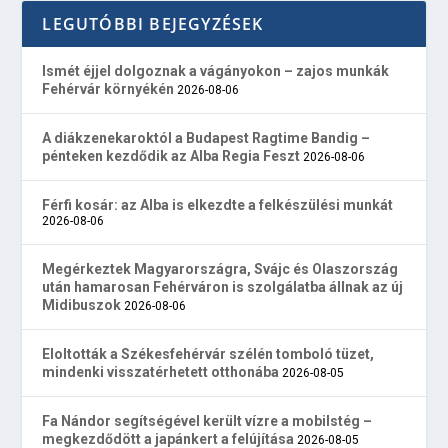
LEGUTÓBBI BEJEGYZÉSEK
Ismét éjjel dolgoznak a vágányokon – zajos munkák
Fehérvár környékén
2026-08-06
A diákzenekaroktól a Budapest Ragtime Bandig –
pénteken kezdődik az Alba Regia Feszt
2026-08-06
Férfi kosár: az Alba is elkezdte a felkészülési munkát
2026-08-06
Megérkeztek Magyarországra, Svájc és Olaszország
után hamarosan Fehérváron is szolgálatba állnak az új
Midibuszok
2026-08-06
Eloltották a Székesfehérvár szélén tomboló tüzet,
mindenki visszatérhetett otthonába
2026-08-05
Fa Nándor segítségével került vízre a mobilstég –
megkezdődött a japánkert a felújítása
2026-08-05