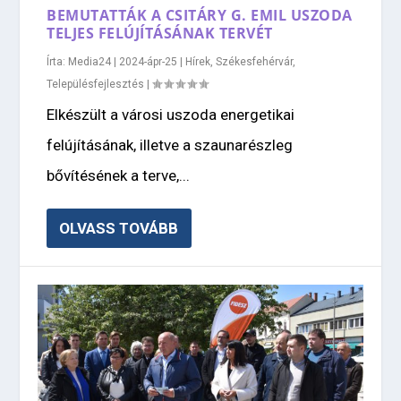
BEMUTATTÁK A CSITÁRY G. EMIL USZODA
TELJES FELÚJÍTÁSÁNAK TERVÉT
Írta:
Media24
|
2024-ápr-25
|
Hírek
,
Székesfehérvár
,
Településfejlesztés
|
Elkészült a városi uszoda energetikai
felújításának, illetve a szaunarészleg
bővítésének a terve,...
OLVASS TOVÁBB