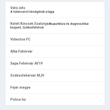
Vétó.info
A Velencei-tó térségének e-lapja
Keleti Kincsek Szalonja
Akupunktúra és diagnosztikai
központ, Székesfehérvár
Videoton FC
Alba Fehérvár
Sapa Fehérvár AV19
Székesfehérvár MJV
Fejér megye
Police.hu