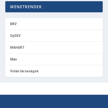
MENETRENDEK
BKV
GySEV
MAHART
Máv
Volán társaságok