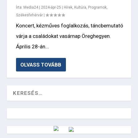
Írta:
Media24
|
2024-ápr-25
|
Hírek
,
Kultúra
,
Programok
,
Székesfehérvár
|
Koncert, kézműves foglalkozás, táncbemutató
várja a családokat vasárnap Öreghegyen.
Április 28-án...
OLVASS TOVÁBB
Vörösmarty Rádió