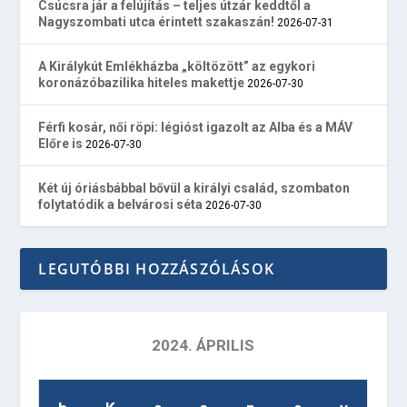
Csúcsra jár a felújítás – teljes útzár keddtől a
Nagyszombati utca érintett szakaszán!
2026-07-31
A Királykút Emlékházba „költözött” az egykori
koronázóbazilika hiteles makettje
2026-07-30
Férfi kosár, női röpi: légióst igazolt az Alba és a MÁV
Előre is
2026-07-30
Két új óriásbábbal bővül a királyi család, szombaton
folytatódik a belvárosi séta
2026-07-30
LEGUTÓBBI HOZZÁSZÓLÁSOK
2024. ÁPRILIS