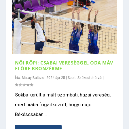
NŐI RÖPI: CSABAI VERESÉGGEL ODA MÁV
ELŐRE BRONZÉRME
Írta:
Mátay Balázs
|
2024-ápr-25
|
Sport
,
Székesfehérvár
|
Sokba került a múlt szombati, hazai vereség,
mert hiába fogadkozott, hogy majd
Békéscsabán...