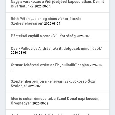
Nagy a várakozás a Vidi jövőjével kapcsolatban. De mit
is várhatunk?
2026-08-04
Róth Péter: „Jelenleg nincs vízkorlátozás
Székesfehérváron”
2026-08-04
Péntektől enyhül a rendkívüli forróság
2026-08-03
Cser-Palkovics András: „Az itt dolgozók mind hősök”
2026-08-03
Öttusa: fehérvári ezüst az Eb „nulladik” napján
2026-08-
03
Szeptemberben jön a Fehérvári Esküvőkorzó Őszi
Szalonja!
2026-08-03
Idén is sokan ünnepeltek a Szent Donát napi búcsún,
Öreghegyen
2026-08-02