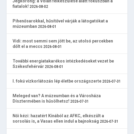
Jégkorong: a Volán felkészülése alatt fókuszban a
fiatalok!
2026-08-02
Pihenősarokkal, hűsítővel várják a látogatókat a
múzeumban
2026-08-01
Vidi: most semmi sem jött be, az utolsó percekben
dőlt el a meccs
2026-08-01
További energiatakarékos intézkedéseket vezet be
Székesfehérvár
2026-08-01
I. fokú vízkorlátozás lép életbe országszerte
2026-07-31
Meleged van? A múzeumban és a Városháza
Dísztermében is hűsölhetsz!
2026-07-31
Női kézi: hazatért Kínából az AFKC, elkészült a
sorsolás is, a Vasas ellen indul a bajnokság
2026-07-31