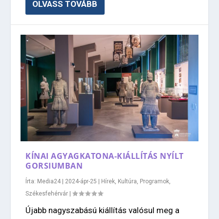
OLVASS TOVÁBB
KÍNAI AGYAGKATONA-KIÁLLÍTÁS NYÍLT
GORSIUMBAN
Írta:
Media24
|
2024-ápr-25
|
Hírek
,
Kultúra
,
Programok
,
Székesfehérvár
|
Újabb nagyszabású kiállítás valósul meg a