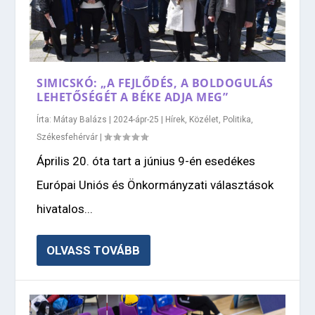
SIMICSKÓ: „A FEJLŐDÉS, A BOLDOGULÁS
LEHETŐSÉGÉT A BÉKE ADJA MEG”
Írta:
Mátay Balázs
|
2024-ápr-25
|
Hírek
,
Közélet
,
Politika
,
Székesfehérvár
|
Április 20. óta tart a június 9-én esedékes
Európai Uniós és Önkormányzati választások
hivatalos...
OLVASS TOVÁBB