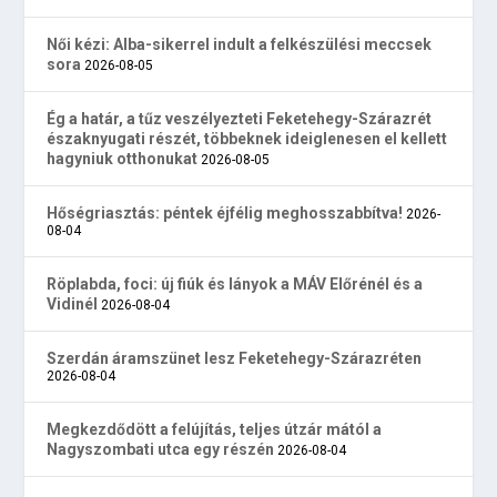
Női kézi: Alba-sikerrel indult a felkészülési meccsek
sora
2026-08-05
Ég a határ, a tűz veszélyezteti Feketehegy-Szárazrét
északnyugati részét, többeknek ideiglenesen el kellett
hagyniuk otthonukat
2026-08-05
Hőségriasztás: péntek éjfélig meghosszabbítva!
2026-
08-04
Röplabda, foci: új fiúk és lányok a MÁV Előrénél és a
Vidinél
2026-08-04
Szerdán áramszünet lesz Feketehegy-Szárazréten
2026-08-04
Megkezdődött a felújítás, teljes útzár mától a
Nagyszombati utca egy részén
2026-08-04