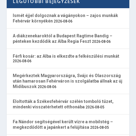
LEGUTÓBBI BEJEGYZÉSEK
Ismét éjjel dolgoznak a vágányokon – zajos munkák
Fehérvár környékén
2026-08-06
A diákzenekaroktól a Budapest Ragtime Bandig –
pénteken kezdődik az Alba Regia Feszt
2026-08-06
Férfi kosár: az Alba is elkezdte a felkészülési munkát
2026-08-06
Megérkeztek Magyarországra, Svájc és Olaszország
után hamarosan Fehérváron is szolgálatba állnak az új
Midibuszok
2026-08-06
Eloltották a Székesfehérvár szélén tomboló tüzet,
mindenki visszatérhetett otthonába
2026-08-05
Fa Nándor segítségével került vízre a mobilstég –
megkezdődött a japánkert a felújítása
2026-08-05