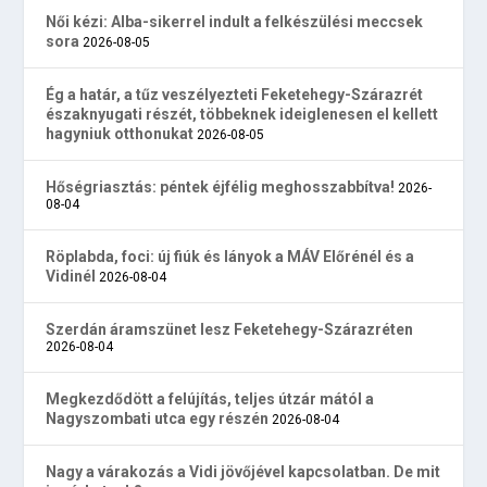
Női kézi: Alba-sikerrel indult a felkészülési meccsek
sora
2026-08-05
Ég a határ, a tűz veszélyezteti Feketehegy-Szárazrét
északnyugati részét, többeknek ideiglenesen el kellett
hagyniuk otthonukat
2026-08-05
Hőségriasztás: péntek éjfélig meghosszabbítva!
2026-
08-04
Röplabda, foci: új fiúk és lányok a MÁV Előrénél és a
Vidinél
2026-08-04
Szerdán áramszünet lesz Feketehegy-Szárazréten
2026-08-04
Megkezdődött a felújítás, teljes útzár mától a
Nagyszombati utca egy részén
2026-08-04
Nagy a várakozás a Vidi jövőjével kapcsolatban. De mit