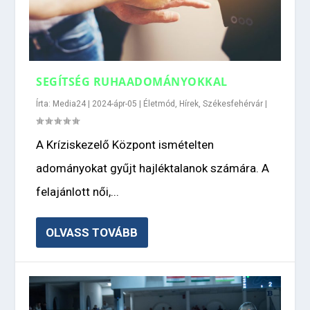
SEGÍTSÉG RUHAADOMÁNYOKKAL
Írta:
Media24
|
2024-ápr-05
|
Életmód
,
Hírek
,
Székesfehérvár
|
A Kríziskezelő Központ ismételten
adományokat gyűjt hajléktalanok számára. A
felajánlott női,...
OLVASS TOVÁBB