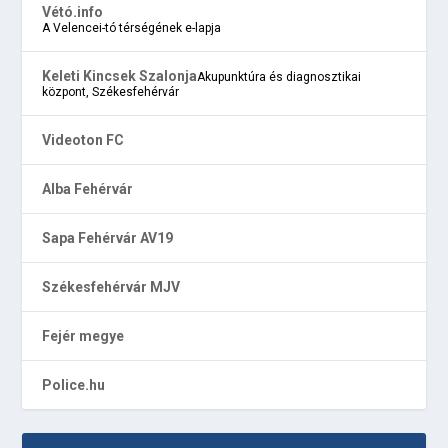
Vétó.info
A Velencei-tó térségének e-lapja
Keleti Kincsek Szalonja
Akupunktúra és diagnosztikai
központ, Székesfehérvár
Videoton FC
Alba Fehérvár
Sapa Fehérvár AV19
Székesfehérvár MJV
Fejér megye
Police.hu