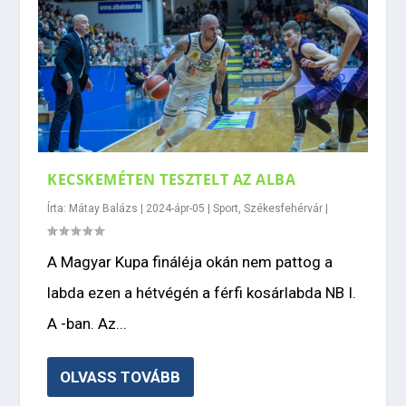
KECSKEMÉTEN TESZTELT AZ ALBA
Írta:
Mátay Balázs
|
2024-ápr-05
|
Sport
,
Székesfehérvár
|
A Magyar Kupa fináléja okán nem pattog a
labda ezen a hétvégén a férfi kosárlabda NB I.
A -ban. Az...
OLVASS TOVÁBB