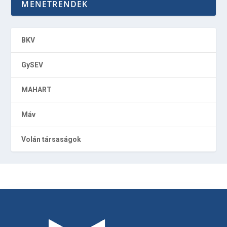
MENETRENDEK
BKV
GySEV
MAHART
Máv
Volán társaságok