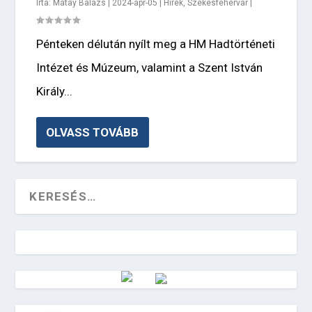
Írta:
Mátay Balázs
|
2024-ápr-05
|
Hírek
,
Székesfehérvár
|
Pénteken délután nyílt meg a HM Hadtörténeti
Intézet és Múzeum, valamint a Szent István
Király...
OLVASS TOVÁBB
Vörösmarty Rádió