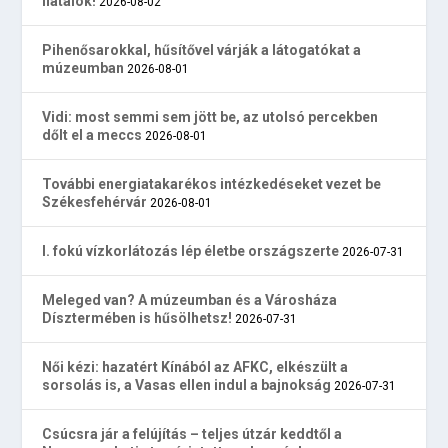
fiatalok!
2026-08-02
Pihenősarokkal, hűsítővel várják a látogatókat a
múzeumban
2026-08-01
Vidi: most semmi sem jött be, az utolsó percekben
dőlt el a meccs
2026-08-01
További energiatakarékos intézkedéseket vezet be
Székesfehérvár
2026-08-01
I. fokú vízkorlátozás lép életbe országszerte
2026-07-31
Meleged van? A múzeumban és a Városháza
Dísztermében is hűsölhetsz!
2026-07-31
Női kézi: hazatért Kínából az AFKC, elkészült a
sorsolás is, a Vasas ellen indul a bajnokság
2026-07-31
Csúcsra jár a felújítás – teljes útzár keddtől a