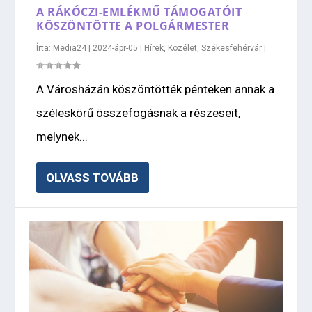
A RÁKÓCZI-EMLÉKMŰ TÁMOGATÓIT
KÖSZÖNTÖTTE A POLGÁRMESTER
Írta:
Media24
|
2024-ápr-05
|
Hírek
,
Közélet
,
Székesfehérvár
|
A Városházán köszöntötték pénteken annak a
széleskörű összefogásnak a részeseit,
melynek...
OLVASS TOVÁBB