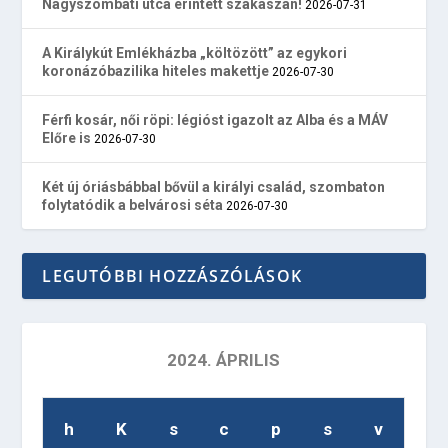
Nagyszombati utca érintett szakaszán!
2026-07-31
A Királykút Emlékházba „költözött” az egykori
koronázóbazilika hiteles makettje
2026-07-30
Férfi kosár, női röpi: légióst igazolt az Alba és a MÁV
Előre is
2026-07-30
Két új óriásbábbal bővül a királyi család, szombaton
folytatódik a belvárosi séta
2026-07-30
LEGUTÓBBI HOZZÁSZÓLÁSOK
2024. ÁPRILIS
h
K
s
c
p
s
v