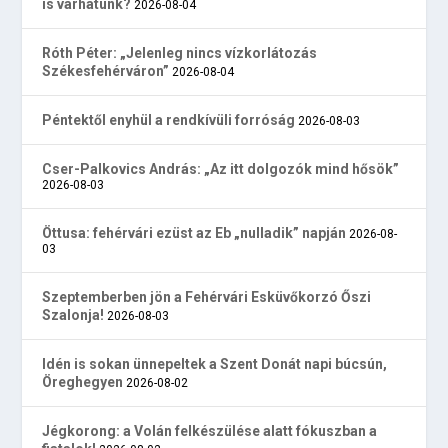
is várhatunk?
2026-08-04
Róth Péter: „Jelenleg nincs vízkorlátozás
Székesfehérváron”
2026-08-04
Péntektől enyhül a rendkívüli forróság
2026-08-03
Cser-Palkovics András: „Az itt dolgozók mind hősök”
2026-08-03
Öttusa: fehérvári ezüst az Eb „nulladik” napján
2026-08-
03
Szeptemberben jön a Fehérvári Esküvőkorzó Őszi
Szalonja!
2026-08-03
Idén is sokan ünnepeltek a Szent Donát napi búcsún,
Öreghegyen
2026-08-02
Jégkorong: a Volán felkészülése alatt fókuszban a