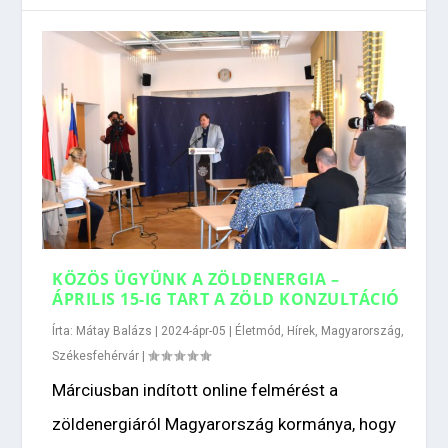
KÖZÖS ÜGYÜNK A ZÖLDENERGIA –
ÁPRILIS 15-IG TART A ZÖLD KONZULTÁCIÓ
Írta:
Mátay Balázs
|
2024-ápr-05
|
Életmód
,
Hírek
,
Magyarország
,
Székesfehérvár
|
Márciusban indított online felmérést a
zöldenergiáról Magyarország kormánya, hogy