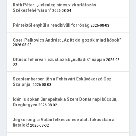
Róth Péter: „Jelenleg nincs vízkorlátozás
Székesfehérváron”
2026-08-04
Péntektől enyhül a rendkívüli forróság
2026-08-03
Cser-Palkovics András: „Az itt dolgozók mind hősök”
2026-08-03
Öttusa: fehérvári ezüst az Eb „nulladik” napján
2026-08-
03
Szeptemberben jön a Fehérvári Esküvőkorzó Őszi
Szalonja!
2026-08-03
Idén is sokan ünnepeltek a Szent Donát napi búcsún,
Öreghegyen
2026-08-02
Jégkorong: a Volán felkészülése alatt fókuszban a
fiatalok!
2026-08-02