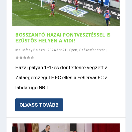
BOSSZANTÓ HAZAI PONTVESZTÉSSEL IS
EZÜSTÖS HELYEN A VIDI!
Írta:
Mátay Balázs
|
2024-ápr-21
|
Sport
,
Székesfehérvár
|
Hazai pályán 1-1-es döntetlenre végzett a
Zalaegerszegi TE FC ellen a Fehérvár FC a
labdarúgó NB I...
OLVASS TOVÁBB