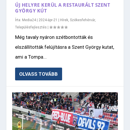
ÚJ HELYRE KERÜL A RESTAURÁLT SZENT
GYÖRGY KÚT
Írta:
Media24
|
2024-ápr-21
|
Hírek
,
Székesfehérvár
,
Településfejlesztés
|
Még tavaly nyáron szétbontották és
elszállították felújításra a Szent György kutat,
ami a Tompa...
OLVASS TOVÁBB