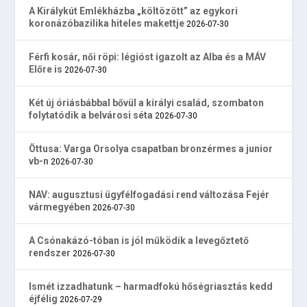
A Királykút Emlékházba „költözött” az egykori
koronázóbazilika hiteles makettje
2026-07-30
Férfi kosár, női röpi: légióst igazolt az Alba és a MÁV
Előre is
2026-07-30
Két új óriásbábbal bővül a királyi család, szombaton
folytatódik a belvárosi séta
2026-07-30
Öttusa: Varga Orsolya csapatban bronzérmes a junior
vb-n
2026-07-30
NAV: augusztusi ügyfélfogadási rend változása Fejér
vármegyében
2026-07-30
A Csónakázó-tóban is jól működik a levegőztető
rendszer
2026-07-30
Ismét izzadhatunk – harmadfokú hőségriasztás kedd
éjfélig
2026-07-29