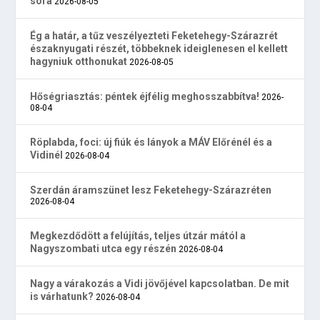
sora
2026-08-05
Ég a határ, a tűz veszélyezteti Feketehegy-Szárazrét
északnyugati részét, többeknek ideiglenesen el kellett
hagyniuk otthonukat
2026-08-05
Hőségriasztás: péntek éjfélig meghosszabbítva!
2026-
08-04
Röplabda, foci: új fiúk és lányok a MÁV Előrénél és a
Vidinél
2026-08-04
Szerdán áramszünet lesz Feketehegy-Szárazréten
2026-08-04
Megkezdődött a felújítás, teljes útzár mától a
Nagyszombati utca egy részén
2026-08-04
Nagy a várakozás a Vidi jövőjével kapcsolatban. De mit
is várhatunk?
2026-08-04