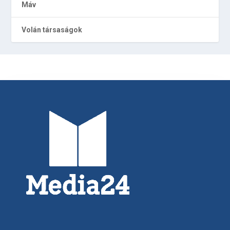
Máv
Volán társaságok