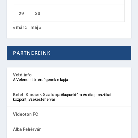
29
30
« márc
máj »
PARTNEREINK
Vétó.info
A Velencei-tó térségének e-lapja
Keleti Kincsek Szalonja
Akupunktúra és diagnosztikai
központ, Székesfehérvár
Videoton FC
Alba Fehérvár