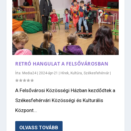
RETRÓ HANGULAT A FELSŐVÁROSBAN
Írta:
Media24
|
2024-ápr-21
|
Hírek
,
Kultúra
,
Székesfehérvár
|
A Felsővárosi Közösségi Házban kezdődtek a
Székesfehérvári Közösségi és Kulturális
Központ...
OLVASS TOVÁBB