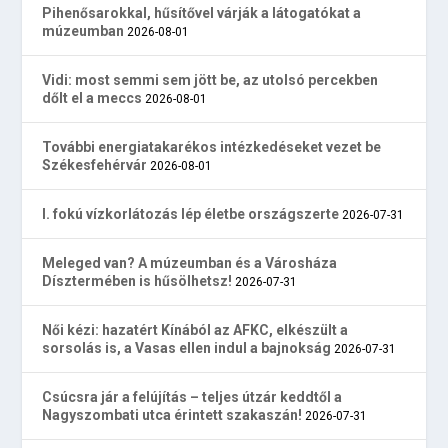
Pihenősarokkal, hűsítővel várják a látogatókat a
múzeumban
2026-08-01
Vidi: most semmi sem jött be, az utolsó percekben
dőlt el a meccs
2026-08-01
További energiatakarékos intézkedéseket vezet be
Székesfehérvár
2026-08-01
I. fokú vízkorlátozás lép életbe országszerte
2026-07-31
Meleged van? A múzeumban és a Városháza
Dísztermében is hűsölhetsz!
2026-07-31
Női kézi: hazatért Kínából az AFKC, elkészült a
sorsolás is, a Vasas ellen indul a bajnokság
2026-07-31
Csúcsra jár a felújítás – teljes útzár keddtől a
Nagyszombati utca érintett szakaszán!
2026-07-31