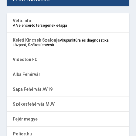
Vétó.info
A Velencei-tó térségének e-lapja
Keleti Kincsek Szalonja
Akupunktúra és diagnosztikai
központ, Székesfehérvár
Videoton FC
Alba Fehérvár
Sapa Fehérvár AV19
Székesfehérvár MJV
Fejér megye
Police.hu