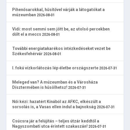
Pihenősarokkal, hűsítővel várják a látogatókat a
múzeumban
2026-08-01
Vidi: most semmi sem jött be, az utolsó percekben
dőlt el a meccs
2026-08-01
További energiatakarékos intézkedéseket vezet be
Székesfehérvár
2026-08-01
I. fokú vízkorlátozás lép életbe országszerte
2026-07-31
Meleged van? A múzeumban és a Városháza
Dísztermében is hűsölhetsz!
2026-07-31
Női kézi: hazatért Kínából az AFKC, elkészült a
sorsolás is, a Vasas ellen indul a bajnokság
2026-07-31
Csúcsra jár a felújítás – teljes útzár keddtől a
Nagyszombati utca érintett szakaszán!
2026-07-31