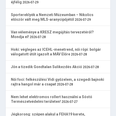
éjfélig
2026-07-29
Sportereklyék a Nemzeti Múzeumban – Nikolics
először vált meg MLS-aranycipőjétől
2026-07-29
Van véleménye a KRESZ megújítás tervezetéről?
Mondja el!
2026-07-28
Hoki: végleges az ICEHL-menetrend, női röpi: bolgár
válogatott ütőt igazolt a MÁV Előre
2026-07-28
Jön a tizedik Gondtalan Sulikezdés Akció
2026-07-28
Női foci: felkészülési Vidi győzelem, a szegedi bajnoki
rajtra hangol már a csapat
2026-07-28
Nem lehet elektromos rollert használni a Sóstó
Természetvédelmi területen!
2026-07-27
Jégkorong: szépen alakul a FEHA19 kerete,