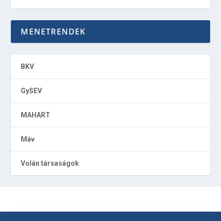
MENETRENDEK
BKV
GySEV
MAHART
Máv
Volán társaságok