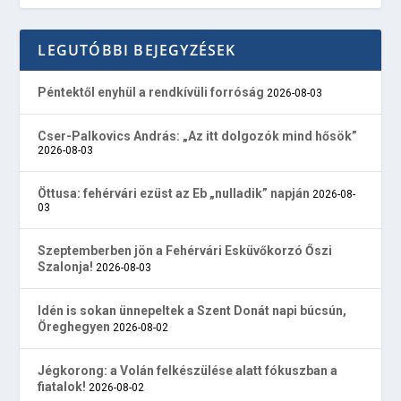
LEGUTÓBBI BEJEGYZÉSEK
Péntektől enyhül a rendkívüli forróság
2026-08-03
Cser-Palkovics András: „Az itt dolgozók mind hősök”
2026-08-03
Öttusa: fehérvári ezüst az Eb „nulladik” napján
2026-08-
03
Szeptemberben jön a Fehérvári Esküvőkorzó Őszi
Szalonja!
2026-08-03
Idén is sokan ünnepeltek a Szent Donát napi búcsún,
Öreghegyen
2026-08-02
Jégkorong: a Volán felkészülése alatt fókuszban a
fiatalok!
2026-08-02