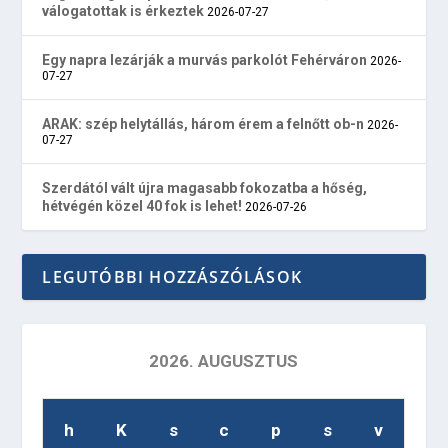
válogatottak is érkeztek
2026-07-27
Egy napra lezárják a murvás parkolót Fehérváron
2026-
07-27
ARAK: szép helytállás, három érem a felnőtt ob-n
2026-
07-27
Szerdától vált újra magasabb fokozatba a hőség,
hétvégén közel 40 fok is lehet!
2026-07-26
LEGUTÓBBI HOZZÁSZÓLÁSOK
2026. AUGUSZTUS
h
K
s
c
p
s
v