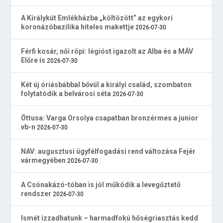
A Királykút Emlékházba „költözött” az egykori
koronázóbazilika hiteles makettje
2026-07-30
Férfi kosár, női röpi: légióst igazolt az Alba és a MÁV
Előre is
2026-07-30
Két új óriásbábbal bővül a királyi család, szombaton
folytatódik a belvárosi séta
2026-07-30
Öttusa: Varga Orsolya csapatban bronzérmes a junior
vb-n
2026-07-30
NAV: augusztusi ügyfélfogadási rend változása Fejér
vármegyében
2026-07-30
A Csónakázó-tóban is jól működik a levegőztető
rendszer
2026-07-30
Ismét izzadhatunk – harmadfokú hőségriasztás kedd