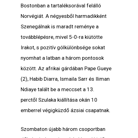
Bostonban a tartaléksorával felálló
Norvégiát. A négyesből harmadikként
Szenegálnak is maradt reménye a
továbblépésre, mivel 5-0-ra kiütötte
Irakot, s pozitív gólkülönbsége sokat
nyomhat a latban a három pontosok
között. Az afrikai gárdában Pape Gueye
(2), Habib Diarra, Ismaila Sarr és Iliman
Ndiaye talált be a meccset a 13.
perctől Szulaka kiállítása okán 10
emberrel végigküzdő ázsiai csapatnak.
Szombaton újabb három csoportban