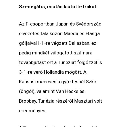
Szenegál is, miután kiütötte Irakot.
Az F-csoportban Japán és Svédország
élvezetes találkozón Maeda és Elanga
góljaival1-1-re végzett Dallasban, ez
pedig mindkét válogatott számára
továbbjutást ért a Tunéziát félgőzzel is
3-1-re verő Hollandia mögött. A
Kansasi meccsen a győztesnél Szkiri
(öngól), valamint Van Hecke és
Brobbey, Tunézia részéről Maszturi volt
eredményes.