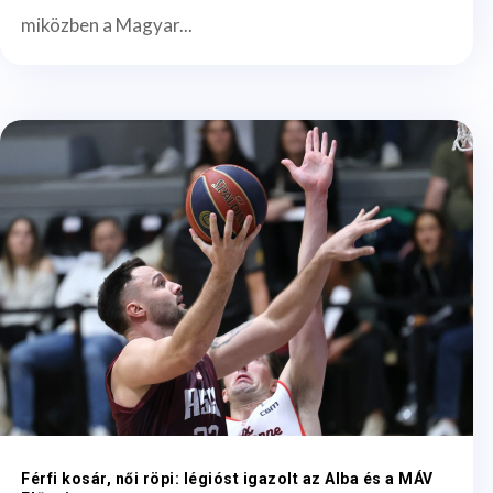
miközben a Magyar...
Férfi kosár, női röpi: légióst igazolt az Alba és a MÁV