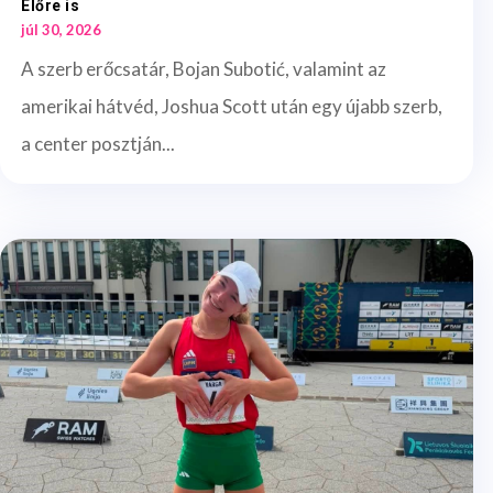
Előre is
júl 30, 2026
A szerb erőcsatár, Bojan Subotić, valamint az
amerikai hátvéd, Joshua Scott után egy újabb szerb,
a center posztján...