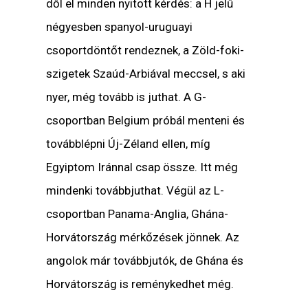
dől el minden nyitott kérdés: a H jelű
négyesben spanyol-uruguayi
csoportdöntőt rendeznek, a Zöld-foki-
szigetek Szaúd-Arbiával meccsel, s aki
nyer, még tovább is juthat. A G-
csoportban Belgium próbál menteni és
továbblépni Új-Zéland ellen, míg
Egyiptom Iránnal csap össze. Itt még
mindenki továbbjuthat. Végül az L-
csoportban Panama-Anglia, Ghána-
Horvátország mérkőzések jönnek. Az
angolok már továbbjutók, de Ghána és
Horvátország is reménykedhet még.