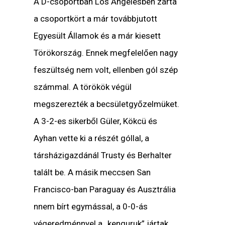
A D-csoportban Los Angelesben zárta
a csoportkört a már továbbjutott
Egyesült Államok és a már kiesett
Törökország. Ennek megfelelően nagy
feszültség nem volt, ellenben gól szép
számmal. A törökök végül
megszerezték a becsületgyőzelmüket.
A 3-2-es sikerből Güler, Kökcü és
Ayhan vette ki a részét góllal, a
társházigazdánál Trusty és Berhalter
talált be. A másik meccsen San
Francisco-ban Paraguay és Ausztrália
nnem bírt egymással, a 0-0-ás
végeredménnyel a „kenguruk” jártak