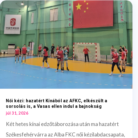
Női kézi: hazatért Kínából az AFKC, elkészült a
sorsolás is, a Vasas ellen indul a bajnokság
júl 31, 2026
Két hetes kínai edzőtáborozása után ma hazatért
Székesfehérvárra az Alba FKC női kézilabdacsapata,