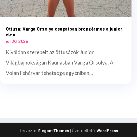
Öttusa: Varga Orsolya csapatban bronzérmes a junior
vb-n
júl 30, 2026
Kiválóan szerepelt az öttusázók Junior
Világbajnokságán Kaunasban Varga Orsolya. A
Volán Fehérvár tehetsége egyéniben...
Tervezte:
| Üzemeltető:
Elegant Themes
WordPress