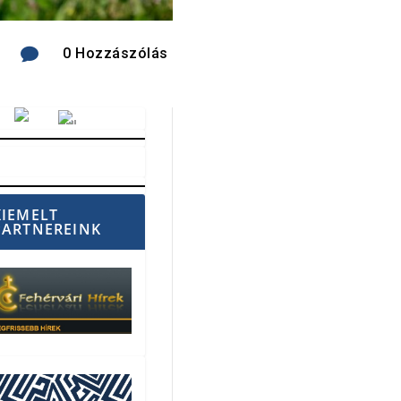

0 Hozzászólás
Vörösmarty Rádió
KIEMELT
PARTNEREINK