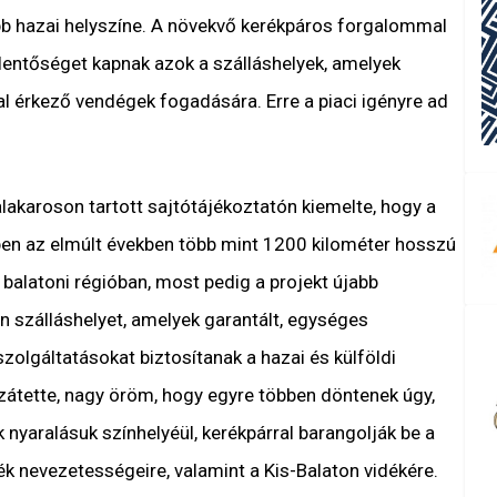
b hazai helyszíne. A növekvő kerékpáros forgalommal
entőséget kapnak azok a szálláshelyek, amelyek
l érkező vendégek fogadására. Erre a piaci igényre ad
alakaroson tartott sajtótájékoztatón kiemelte, hogy a
en az elmúlt években több mint 1200 kilométer hosszú
a balatoni régióban, most pedig a projekt újabb
n szálláshelyet, amelyek garantált, egységes
zolgáltatásokat biztosítanak a hazai és külföldi
zátette, nagy öröm, hogy egyre többen döntenek úgy,
 nyaralásuk színhelyéül, kerékpárral barangolják be a
yék nevezetességeire, valamint a Kis-Balaton vidékére.