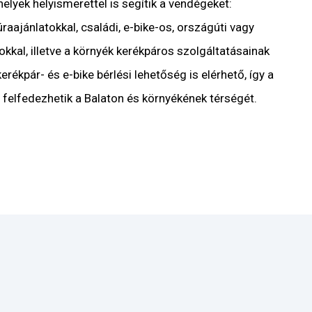
lyek helyismerettel is segítik a vendégeket:
raajánlatokkal, családi, e-bike-os, országúti vagy
kkal, illetve a környék kerékpáros szolgáltatásainak
rékpár- és e-bike bérlési lehetőség is elérhető, így a
s felfedezhetik a Balaton és környékének térségét.