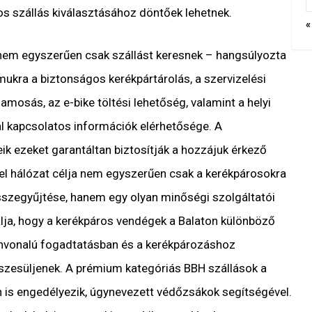
os szállás kiválasztásához döntőek lehetnek.
«
nem egyszerűen csak szállást keresnek – hangsúlyozta
mukra a biztonságos kerékpártárolás, a szervizelési
amosás, az e-bike töltési lehetőség, valamint a helyi
al kapcsolatos információk elérhetősége. A
ik ezeket garantáltan biztosítják a hozzájuk érkező
el hálózat célja nem egyszerűen csak a kerékpárosokra
összegyűjtése, hanem egy olyan minőségi szolgáltatói
lja, hogy a kerékpáros vendégek a Balaton különböző
ínvonalú fogadtatásban és a kerékpározáshoz
szesüljenek. A prémium kategóriás BBH szállások a
n is engedélyezik, úgynevezett védőzsákok segítségével.