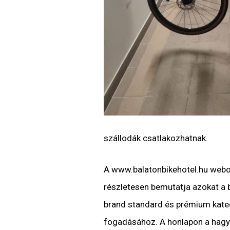
szállodák csatlakozhatnak.
A www.balatonbikehotel.hu webo
részletesen bemutatja azokat a b
brand standard és prémium kateg
fogadásához. A honlapon a hagyo