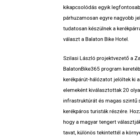
kikapcsolódás egyik legfontosab
párhuzamosan egyre nagyobb jel
tudatosan készülnek a kerékpárra
választ a Balaton Bike Hotel.
Szilasi László projektvezető a Z
BalatonBike365 program keretéb
kerékpárút-hálózatot jelöltek ki 
elemeként kiválasztottak 20 olya
infrastruktúrát és magas szintű s
kerékpáros turisták részére. Hoz
hogy a magyar tengert választják
tavat, különös tekintettél a körn