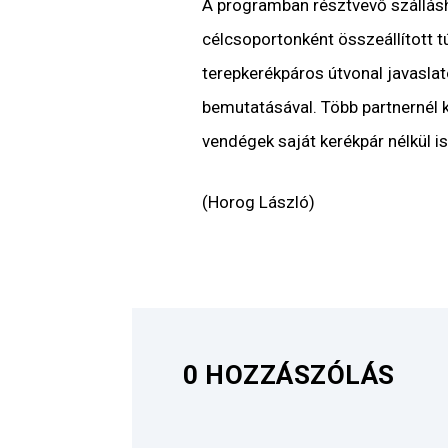
A programban résztvevő szálláshe
célcsoportonként összeállított tú
terepkerékpáros útvonal javaslato
bemutatásával. Több partnernél ke
vendégek saját kerékpár nélkül i
(Horog László)
0 HOZZÁSZÓLÁS