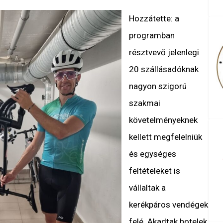
Hozzátette: a
programban
résztvevő jelenlegi
20 szállásadóknak
nagyon szigorú
szakmai
követelményeknek
kellett megfelelniük
és egységes
feltételeket is
vállaltak a
kerékpáros vendégek
felé. Akadtak hotelek,