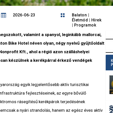

2026-06-23

Balaton
|
Életmód
|
Hírek
|
Programok
gszokott, valamint a spanyol, leginkább mallorcai,
aton Bike Hotel néven olyan, négy nyelvű gyűjtőoldalt
onprofit Kft., ahol a régió azon szálláshelyei
osan készülnek a kerékpárral érkező vendégek
arország egyik legjelentősebb aktív turisztikai
infrastruktúra fejlesztéseinek, az egyre bővülő
lektromos rásegítésű kerékpárok terjedésének
emcsak a nyári strandolás, hanem az egész éves aktív