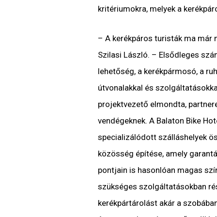
kritériumokra, melyek a kerékpár
– A kerékpáros turisták ma már 
Szilasi László. – Elsődleges szá
lehetőség, a kerékpármosó, a ruh
útvonalakkal és szolgáltatásokk
projektvezető elmondta, partnere
vendégeknek. A Balaton Bike Hot
specializálódott szálláshelyek 
közösség építése, amely garantá
pontjain is hasonlóan magas sz
szükséges szolgáltatásokban ré
kerékpártárolást akár a szobába