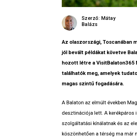
Szerző:
Mátay
Balázs
Az olaszországi, Toscanában me
jól bevált példákat követve Bal
hozott létre a VisitBalaton365 N
találhatók meg, amelyek tudat
magas szintű fogadására.
A Balaton az elmúlt években Magy
desztinációja lett. A kerékpáros 
szolgáltatási kínálatnak és az e
köszönhetően a térség ma már n