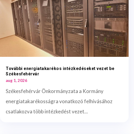
További energiatakarékos intézkedéseket vezet be
Székesfehérvár
aug 1, 2026
Székesfehérvár Önkormányzata a Kormány
energiatakarékosságra vonatkozó felhívásához
csatlakozva több intézkedést vezet...