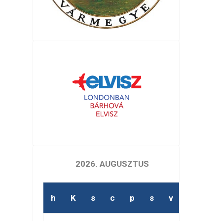
2026. AUGUSZTUS
h
K
s
c
p
s
v