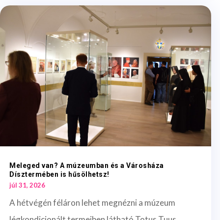
Meleged van? A múzeumban és a Városháza
Dísztermében is hűsölhetsz!
júl 31, 2026
A hétvégén féláron lehet megnézni a múzeum
légkondicionált termeiben látható Totus Tuus