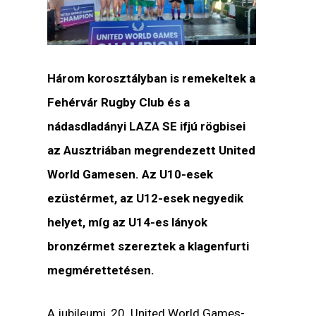
Három korosztályban is remekeltek a
Fehérvár Rugby Club és a
nádasdladányi LAZA SE ifjú rögbisei
az Ausztriában megrendezett United
World Gamesen. Az U10-esek
ezüstérmet, az U12-esek negyedik
helyet, míg az U14-es lányok
bronzérmet szereztek a klagenfurti
megmérettetésen.
A jubileumi, 20. United World Games-