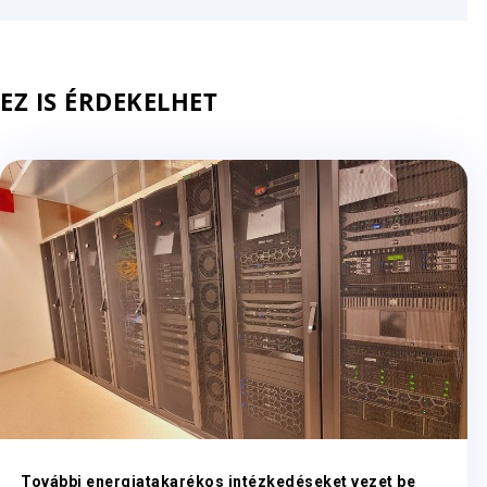
EZ IS ÉRDEKELHET
További energiatakarékos intézkedéseket vezet be