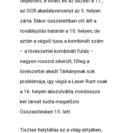
teljesített, a vívást és az úszást a 11.,
az OCR akadályversenyt az 5. helyen
zárta. Ekkor összetettben ott állt a
továbbjutás határán a 10. helyen, de
aztán a végső tusa, a kombinált szám
– a lövészettel kombinált futás –
nagyon rosszul sikerült, főleg a
lövészettel akadt Tárkányinak sok
problémája, így végül a Laser Runt csak
a 16. helyen abszolválta, mindössze
két társát tudta megelőzni.
Összesítésben 15. lett.
Tisztes helytállás ez a világ elitjében,