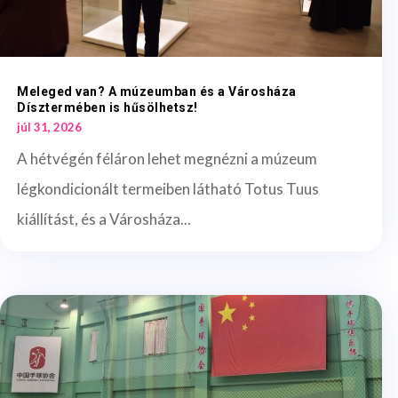
Meleged van? A múzeumban és a Városháza
Dísztermében is hűsölhetsz!
júl 31, 2026
A hétvégén féláron lehet megnézni a múzeum
légkondicionált termeiben látható Totus Tuus
kiállítást, és a Városháza...