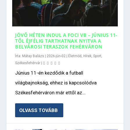
JÖVŐ HÉTEN INDUL A FOCI VB – JÚNIUS 11-
TŐL ÉJFÉLIG TARTHATNAK NYITVA A
BELVÁROSI TERASZOK FEHÉRVÁRON
Írta:
Mátay Balázs
|
2026-jún-02
|
Életmód
,
Hírek
,
Sport
,
Székesfehérvár
|
Június 11-én kezdődik a futball
világbajnokság, ehhez is kapcsolódva
Székesfehérváron már ettől az...
OLVASS TOVÁBB