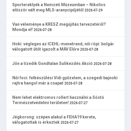
Sportereklyék a Nemzeti Múzeumban – Nikolics
először vált meg MLS-aranycipőjétől
2026-07-29
Van véleménye a KRESZ megújítás tervezetéről?
Mondja el!
2026-07-28
Hoki: végleges az ICEHL-menetrend, női röpi: bolgár
válogatott ütőt igazolt a MÁV Előre
2026-07-28
Jön a tizedik Gondtalan Sulikezdés Akció
2026-07-28
Női foci: felkészülési Vidi győzelem, a szegedi bajnoki
rajtra hangol már a csapat
2026-07-28
Nem lehet elektromos rollert használni a Sóstó
Természetvédelmi területen!
2026-07-27
Jégkorong: szépen alakul a FEHA19 kerete,
válogatottak is érkeztek
2026-07-27