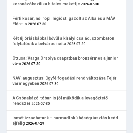
koronázóbazilika hiteles makettje
2026-07-30
Férfi kosár, női röpi: légióst igazolt az Alba és a MÁV
Előre is
2026-07-30
Két új óriásbábbal bővül a királyi család, szombaton
folytatódik a belvárosi séta
2026-07-30
Öttusa: Varga Orsolya csapatban bronzérmes a junior
vb-n
2026-07-30
NAV: augusztusi ügyfélfogadási rend változása Fejér
vármegyében
2026-07-30
A Csónakázó-tóban is jól működik a levegőztető
rendszer
2026-07-30
Ismét izzadhatunk – harmadfokú hőségriasztás kedd
éjfélig
2026-07-29