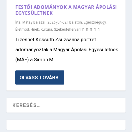
FESTŐI ADOMÁNYOK A MAGYAR ÁPOLÁSI
EGYESÜLETNEK
Írta:
Mátay Balázs
|
2026-jún-02
|
Balaton
,
Egészségügy
,
Életmód
,
Hírek
,
Kultúra
,
Székesfehérvár
|
Tizenhét Kossuth Zsuzsanna portrét
adományoztak a Magyar Ápolási Egyesületnek
(MÁE) a Simon M....
OLVASS TOVÁBB