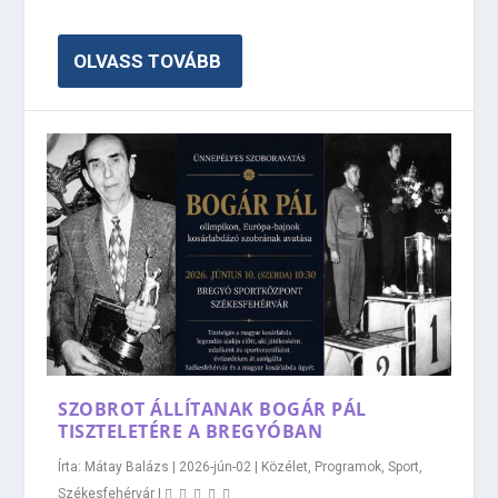
OLVASS TOVÁBB
SZOBROT ÁLLÍTANAK BOGÁR PÁL
TISZTELETÉRE A BREGYÓBAN
Írta:
Mátay Balázs
|
2026-jún-02
|
Közélet
,
Programok
,
Sport
,
Székesfehérvár
|