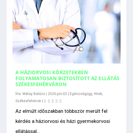
A HÁZIORVOSI KÖRZETEKBEN
FOLYAMATOSAN BIZTOSÍTOTT AZ ELLÁTÁS
SZÉKESFEHÉRVÁRON
Írta:
Mátay Balázs
|
2026-jún-02
|
Egészségügy
,
Hírek
,
Székesfehérvár
|
Az elmúlt időszakban többször merült fel
kérdés a háziorvosi és házi gyermekorvosi
ellátással...