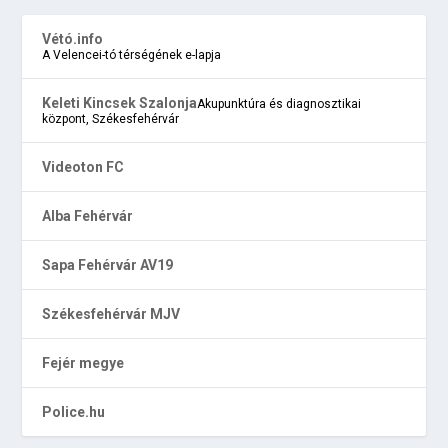
Vétó.info
A Velencei-tó térségének e-lapja
Keleti Kincsek Szalonja
Akupunktúra és diagnosztikai
központ, Székesfehérvár
Videoton FC
Alba Fehérvár
Sapa Fehérvár AV19
Székesfehérvár MJV
Fejér megye
Police.hu