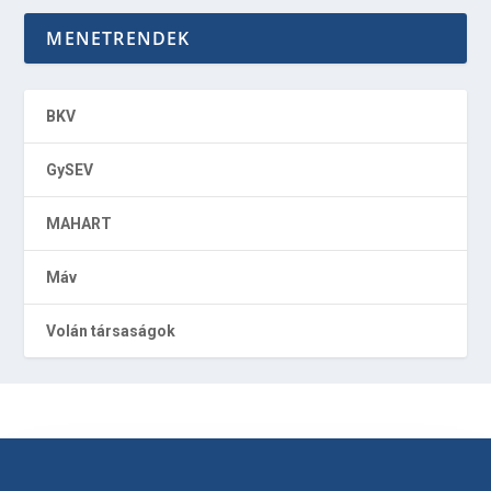
MENETRENDEK
BKV
GySEV
MAHART
Máv
Volán társaságok