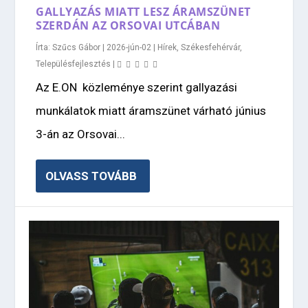
GALLYAZÁS MIATT LESZ ÁRAMSZÜNET
SZERDÁN AZ ORSOVAI UTCÁBAN
Írta:
Szűcs Gábor
|
2026-jún-02
|
Hírek
,
Székesfehérvár
,
Településfejlesztés
|
Az E.ON közleménye szerint gallyazási
munkálatok miatt áramszünet várható június
3-án az Orsovai...
OLVASS TOVÁBB