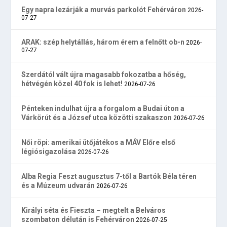
Egy napra lezárják a murvás parkolót Fehérváron
2026-
07-27
ARAK: szép helytállás, három érem a felnőtt ob-n
2026-
07-27
Szerdától vált újra magasabb fokozatba a hőség,
hétvégén közel 40 fok is lehet!
2026-07-26
Pénteken indulhat újra a forgalom a Budai úton a
Várkörút és a József utca közötti szakaszon
2026-07-26
Női röpi: amerikai ütőjátékos a MÁV Előre első
légiósigazolása
2026-07-26
Alba Regia Feszt augusztus 7-től a Bartók Béla téren
és a Múzeum udvarán
2026-07-26
Királyi séta és Fieszta – megtelt a Belváros
szombaton délután is Fehérváron
2026-07-25