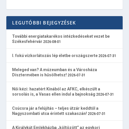
LEGUTÓBBI BEJEGYZÉSEK
További energiatakarékos intézkedéseket vezet be
Székesfehérvár
2026-08-01
I. fokú vízkorlátozás lép életbe országszerte
2026-07-31
Meleged van? A múzeumban és a Városháza
Dísztermében is hűsölhetsz!
2026-07-31
Női kézi: hazatért Kínából az AFKC, elkészült a
sorsolás is, a Vasas ellen indul a bajnokság
2026-07-31
Csúcsra jár a felújítás – teljes útzár keddtől a
Nagyszombati utca érintett szakaszán!
2026-07-31
A Királykút Emlékházba „költözött” az egykori