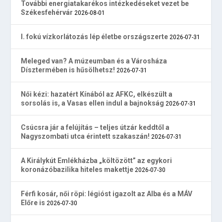
További energiatakarékos intézkedéseket vezet be
Székesfehérvár
2026-08-01
I. fokú vízkorlátozás lép életbe országszerte
2026-07-31
Meleged van? A múzeumban és a Városháza
Dísztermében is hűsölhetsz!
2026-07-31
Női kézi: hazatért Kínából az AFKC, elkészült a
sorsolás is, a Vasas ellen indul a bajnokság
2026-07-31
Csúcsra jár a felújítás – teljes útzár keddtől a
Nagyszombati utca érintett szakaszán!
2026-07-31
A Királykút Emlékházba „költözött” az egykori
koronázóbazilika hiteles makettje
2026-07-30
Férfi kosár, női röpi: légióst igazolt az Alba és a MÁV
Előre is
2026-07-30