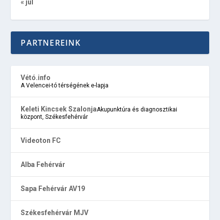
« júl
PARTNEREINK
Vétó.info
A Velencei-tó térségének e-lapja
Keleti Kincsek Szalonja
Akupunktúra és diagnosztikai
központ, Székesfehérvár
Videoton FC
Alba Fehérvár
Sapa Fehérvár AV19
Székesfehérvár MJV