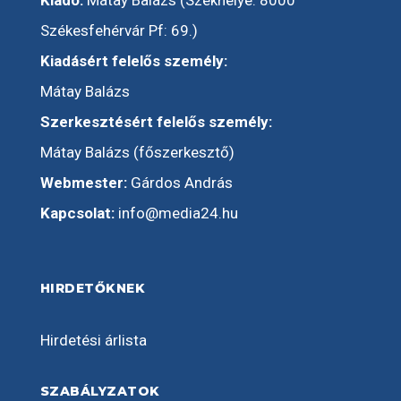
Kiadó:
Mátay Balázs (Székhelye: 8000
Székesfehérvár Pf: 69.)
Kiadásért felelős személy:
Mátay Balázs
Szerkesztésért felelős személy:
Mátay Balázs (főszerkesztő)
Webmester:
Gárdos András
Kapcsolat:
info@media24.hu
HIRDETŐKNEK
Hirdetési árlista
SZABÁLYZATOK