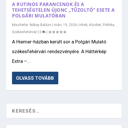
A RUTINOS PARANCSNOK ÉS A
TEHETSÉGTELEN ÚJONC „TŰZOLTÓ” ESETE A
POLGÁRI MULATÓBAN
készítette:
Mátay Balázs
|
márc 19, 2026
|
Hírek
,
Közélet
,
Politika
,
Székesfehérvár
|
0
|
A Hiemer-házban került sor a Polgári Mulató
székesfehérvári rendezvényére. A Háttérkép
Extra –...
OLVASS TOVÁBB