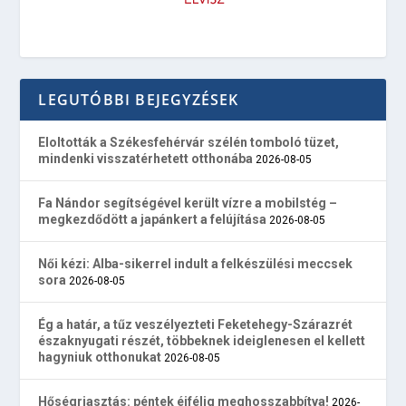
LEGUTÓBBI BEJEGYZÉSEK
Eloltották a Székesfehérvár szélén tomboló tüzet,
mindenki visszatérhetett otthonába
2026-08-05
Fa Nándor segítségével került vízre a mobilstég –
megkezdődött a japánkert a felújítása
2026-08-05
Női kézi: Alba-sikerrel indult a felkészülési meccsek
sora
2026-08-05
Ég a határ, a tűz veszélyezteti Feketehegy-Szárazrét
északnyugati részét, többeknek ideiglenesen el kellett
hagyniuk otthonukat
2026-08-05
Hőségriasztás: péntek éjfélig meghosszabbítva!
2026-