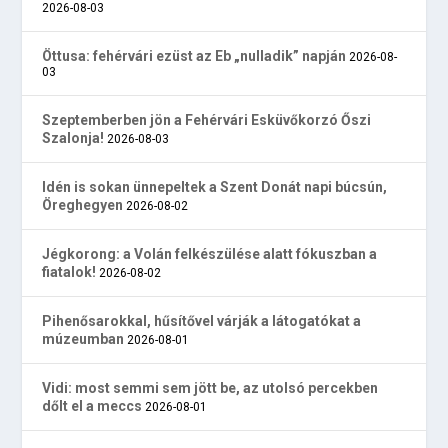
2026-08-03
Öttusa: fehérvári ezüst az Eb „nulladik” napján
2026-08-
03
Szeptemberben jön a Fehérvári Esküvőkorzó Őszi
Szalonja!
2026-08-03
Idén is sokan ünnepeltek a Szent Donát napi búcsún,
Öreghegyen
2026-08-02
Jégkorong: a Volán felkészülése alatt fókuszban a
fiatalok!
2026-08-02
Pihenősarokkal, hűsítővel várják a látogatókat a
múzeumban
2026-08-01
Vidi: most semmi sem jött be, az utolsó percekben
dőlt el a meccs
2026-08-01