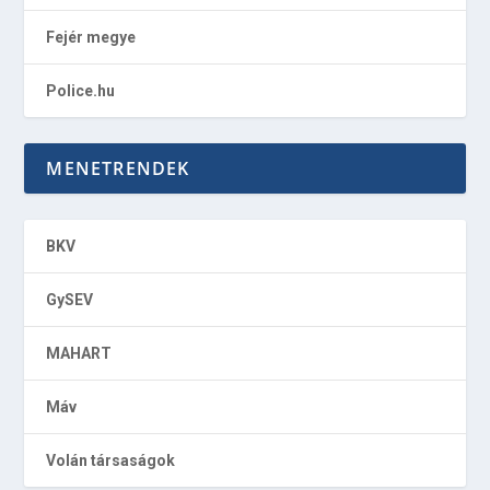
Fejér megye
Police.hu
MENETRENDEK
BKV
GySEV
MAHART
Máv
Volán társaságok