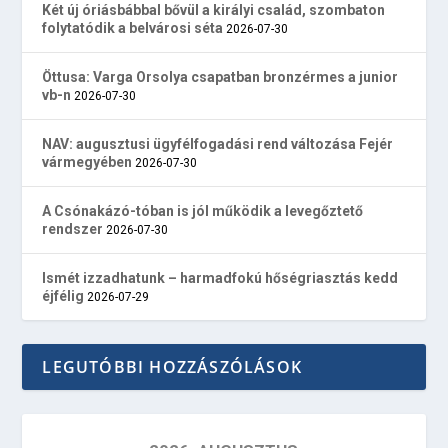
Két új óriásbábbal bővül a királyi család, szombaton
folytatódik a belvárosi séta
2026-07-30
Öttusa: Varga Orsolya csapatban bronzérmes a junior
vb-n
2026-07-30
NAV: augusztusi ügyfélfogadási rend változása Fejér
vármegyében
2026-07-30
A Csónakázó-tóban is jól működik a levegőztető
rendszer
2026-07-30
Ismét izzadhatunk – harmadfokú hőségriasztás kedd
éjfélig
2026-07-29
LEGUTÓBBI HOZZÁSZÓLÁSOK