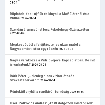
08-04
Röplabda, foci: új fiúk és lányok a MÁV Előrénél és a
Vidinél
2026-08-04
Szerdán áramszünet lesz Feketehegy-Szárazréten
2026-08-04
Megkezdődött a felújítás, teljes útzár mától a
Nagyszombati utca egy részén
2026-08-04
Nagy a várakozás a Vidi jövőjével kapcsolatban. De mit
is várhatunk?
2026-08-04
Róth Péter: „Jelenleg nincs vízkorlátozás
Székesfehérváron”
2026-08-04
Péntektől enyhül a rendkívüli forróság
2026-08-03
Cser-Palkovics András: „Az itt dolgozók mind hősök”