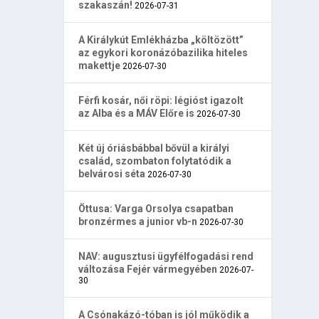
szakaszán!
2026-07-31
A Királykút Emlékházba „költözött”
az egykori koronázóbazilika hiteles
makettje
2026-07-30
Férfi kosár, női röpi: légióst igazolt
az Alba és a MÁV Előre is
2026-07-30
Két új óriásbábbal bővül a királyi
család, szombaton folytatódik a
belvárosi séta
2026-07-30
Öttusa: Varga Orsolya csapatban
bronzérmes a junior vb-n
2026-07-30
NAV: augusztusi ügyfélfogadási rend
változása Fejér vármegyében
2026-07-
30
A Csónakázó-tóban is jól működik a