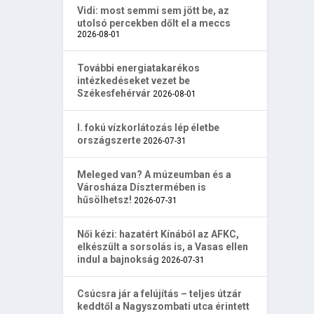
Vidi: most semmi sem jött be, az
utolsó percekben dőlt el a meccs
2026-08-01
További energiatakarékos
intézkedéseket vezet be
Székesfehérvár
2026-08-01
I. fokú vízkorlátozás lép életbe
országszerte
2026-07-31
Meleged van? A múzeumban és a
Városháza Dísztermében is
hűsölhetsz!
2026-07-31
Női kézi: hazatért Kínából az AFKC,
elkészült a sorsolás is, a Vasas ellen
indul a bajnokság
2026-07-31
Csúcsra jár a felújítás – teljes útzár
keddtől a Nagyszombati utca érintett