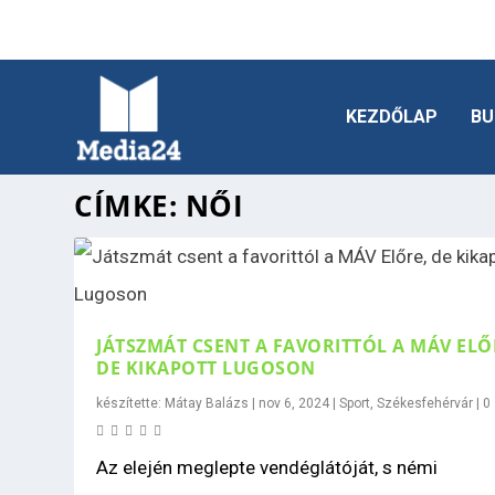
KEZDŐLAP
BU
CÍMKE:
NŐI
JÁTSZMÁT CSENT A FAVORITTÓL A MÁV ELŐ
DE KIKAPOTT LUGOSON
készítette:
Mátay Balázs
|
nov 6, 2024
|
Sport
,
Székesfehérvár
|
0
Az elején meglepte vendéglátóját, s némi