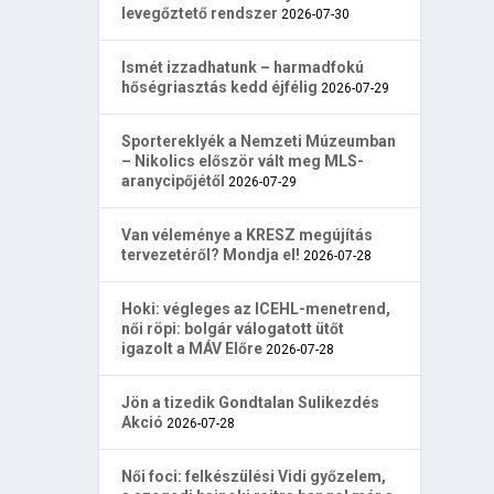
levegőztető rendszer
2026-07-30
Ismét izzadhatunk – harmadfokú
hőségriasztás kedd éjfélig
2026-07-29
Sportereklyék a Nemzeti Múzeumban
– Nikolics először vált meg MLS-
aranycipőjétől
2026-07-29
Van véleménye a KRESZ megújítás
tervezetéről? Mondja el!
2026-07-28
Hoki: végleges az ICEHL-menetrend,
női röpi: bolgár válogatott ütőt
igazolt a MÁV Előre
2026-07-28
Jön a tizedik Gondtalan Sulikezdés
Akció
2026-07-28
Női foci: felkészülési Vidi győzelem,