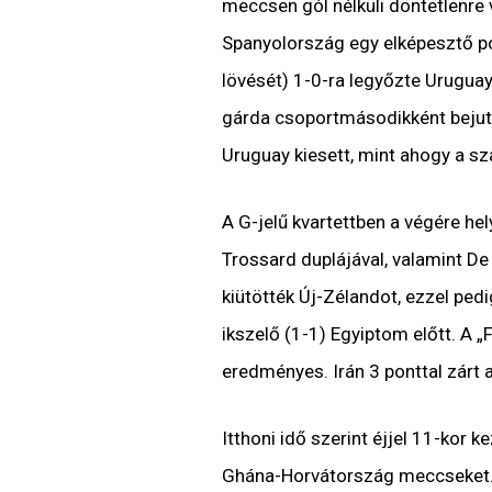
meccsen gól nélküli döntetlenre 
Spanyolország egy elképesztő p
lövését) 1-0-ra legyőzte Uruguayt
gárda csoportmásodikként bejuto
Uruguay kiesett, mint ahogy a sza
A G-jelű kvartettben a végére he
Trossard duplájával, valamint De
kiütötték Új-Zélandot, ezzel ped
ikszelő (1-1) Egyiptom előtt. A „
eredményes. Irán 3 ponttal zárt a
Itthoni idő szerint éjjel 11-kor 
Ghána-Horvátország meccseket. V