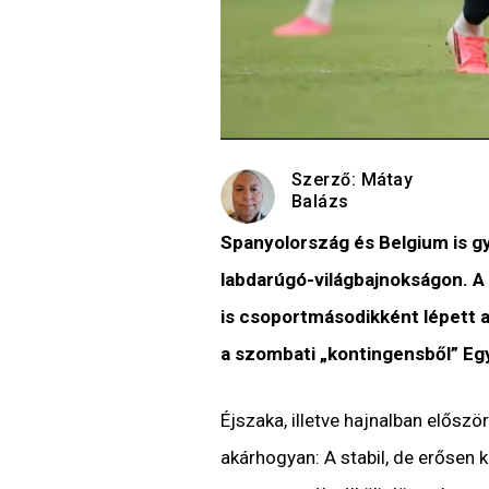
Szerző:
Mátay
Balázs
Spanyolország és Belgium is gy
labdarúgó-világbajnokságon. A 
is csoportmásodikként lépett a
a szombati „kontingensből” Egy
Éjszaka, illetve hajnalban előszö
akárhogyan: A stabil, de erősen 