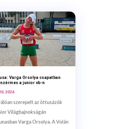
usa: Varga Orsolya csapatban
nzérmes a junior vb-n
 30, 2026
álóan szerepelt az öttusázók
nior Világbajnokságán
unasban Varga Orsolya. A Volán