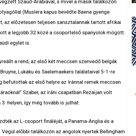
végzett Szaúd-Arábiával, s mivel a másik találkozón
otyagóllal (Muslera kapus bevédte Baena gyenge
, az előzetesen teljesen sansztalannak tartott afrikai
tt a legjobb 32 közé a csoportelső spanyolok mögött.
údi egylet is.
lyreállt a rend, az első két meccsen szenvedő belgák
 Bruyne, Lukaku és Saelemaekers találataival 5-1-re
ig befutottak az első helyre az Iránnal remek meccsen
Fáraóknál” Szaber, az iráni csapatban Rezaijan volt
 3. helyen, így még tovább is juthat.
kezdték az L-csoport fináléját, a Panama-Anglia és a
égül előbbi találkozón az angolok nyertek Bellingham