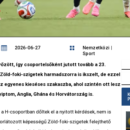

2026-06-27

Nemzetközi
|
Sport
őzött, így csoportelsőként jutott tovább a 23.
Zöld-foki-szigetek harmadszorra is ikszelt, de ezzel
z egyenes kieséses szakaszba, ahol szintén ott lesz
iptom, Anglia, Ghána és Horvátország is.
r a H-csoportban dőltek el a nyitott kérdések, nem is
korlátozott képességű Zöld-foki-szigetek felejthető