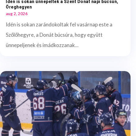
Idén is sokan ünnepeltek a Szent Donát napi búcsún,
Öreghegyen
aug 2, 2026
Idén is sokan zarándokoltak fel vasárnap este a
Szőlőhegyre, a Donát búcsúra, hogy együtt
ünnepeljenek és imádkozzanak...