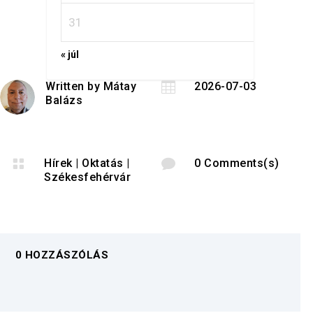
31
« júl
Written by
Mátay

2026-07-03
Balázs

Hírek
|
Oktatás
|

0 Comments(s)
Székesfehérvár
0 HOZZÁSZÓLÁS