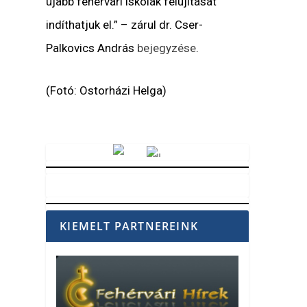
újabb fehérvári iskolák felújítását
indíthatjuk el.” – zárul dr. Cser-
Palkovics András
bejegyzése
.
(Fotó: Ostorházi Helga)
Vörösmarty Rádió
KIEMELT PARTNEREINK