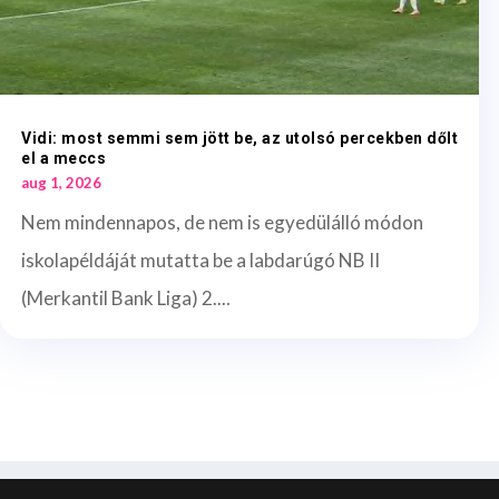
Vidi: most semmi sem jött be, az utolsó percekben dőlt
el a meccs
aug 1, 2026
Nem mindennapos, de nem is egyedülálló módon
iskolapéldáját mutatta be a labdarúgó NB II
(Merkantil Bank Liga) 2....