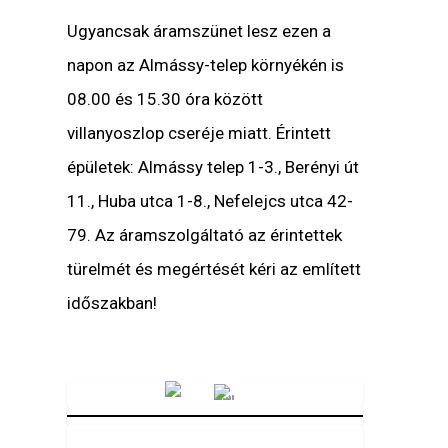
Ugyancsak áramszünet lesz ezen a
napon az Almássy-telep környékén is
08.00 és 15.30 óra között
villanyoszlop cseréje miatt. Érintett
épületek: Almássy telep 1-3., Berényi út
11., Huba utca 1-8., Nefelejcs utca 42-
79. Az áramszolgáltató az érintettek
türelmét és megértését kéri az említett
időszakban!
Vörösmarty Rádió