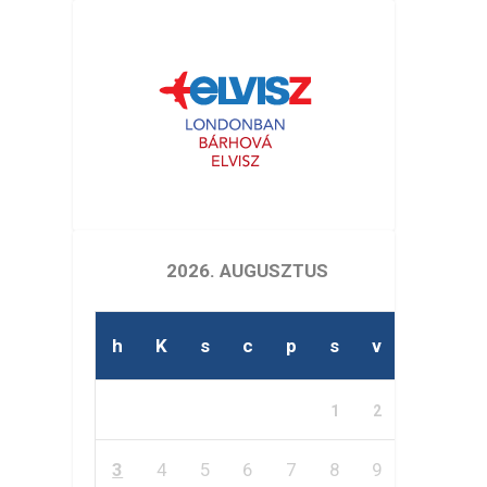
2026. AUGUSZTUS
h
K
s
c
p
s
v
1
2
3
4
5
6
7
8
9