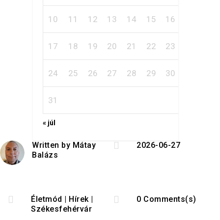
10
11
12
13
14
15
16
17
18
19
20
21
22
23
24
25
26
27
28
29
30
31
« júl

Written by
Mátay
2026-06-27
Balázs


Életmód
|
Hírek
|
0 Comments(s)
Székesfehérvár