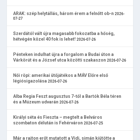
ARAK: szép helytállás, három érem a felnőtt ob-n
2026-
07-27
Szerdától vált újra magasabb fokozatba a hőség,
hétvégén közel 40 fok is lehet!
2026-07-26
Pénteken indulhat újra a forgalom a Budai úton a
Várkörút és a József utca közötti szakaszon
2026-07-26
Női röpi: amerikai ütőjátékos a MÁV Előre első
légiósigazolása
2026-07-26
Alba Regia Feszt augusztus 7-től a Bartók Béla téren
és a Múzeum udvarán
2026-07-26
Királyi séta és Fieszta – megtelt a Belváros
szombaton délután is Fehérváron
2026-07-25
Már a rajton erőt mutatott a Vidi, simán kiütötte a