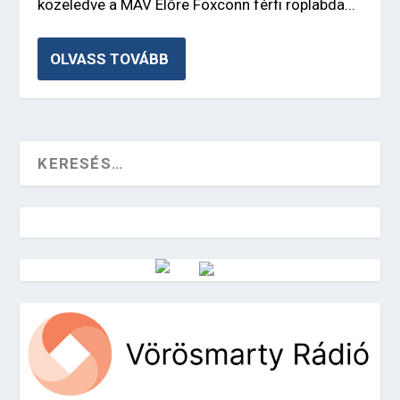
közeledve a MÁV Előre Foxconn férfi röplabda...
OLVASS TOVÁBB
Vörösmarty Rádió