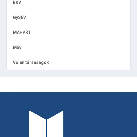
BKV
GySEV
MAHART
Máv
Volán társaságok