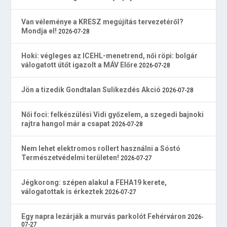
Van véleménye a KRESZ megújítás tervezetéről?
Mondja el!
2026-07-28
Hoki: végleges az ICEHL-menetrend, női röpi: bolgár
válogatott ütőt igazolt a MÁV Előre
2026-07-28
Jön a tizedik Gondtalan Sulikezdés Akció
2026-07-28
Női foci: felkészülési Vidi győzelem, a szegedi bajnoki
rajtra hangol már a csapat
2026-07-28
Nem lehet elektromos rollert használni a Sóstó
Természetvédelmi területen!
2026-07-27
Jégkorong: szépen alakul a FEHA19 kerete,
válogatottak is érkeztek
2026-07-27
Egy napra lezárják a murvás parkolót Fehérváron
2026-
07-27