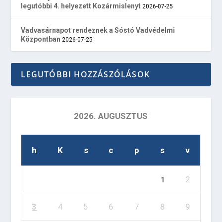
legutóbbi 4. helyezett Kozármislenyt
2026-07-25
Vadvasárnapot rendeznek a Sóstó Vadvédelmi
Központban
2026-07-25
LEGUTÓBBI HOZZÁSZÓLÁSOK
2026. AUGUSZTUS
h
K
s
c
p
s
v
2
1
3
4
5
6
7
8
9