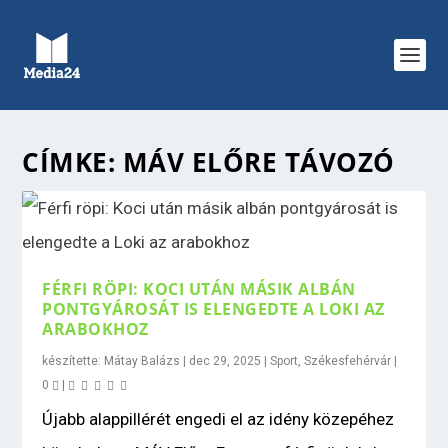
CÍMKE:
MÁV ELŐRE TÁVOZÓ
FÉRFI RÖPI: KOCI UTÁN MÁSIK ALBÁN
PONTGYÁROSÁT IS ELENGEDTE A LOKI AZ
ARABOKHOZ
készítette:
Mátay Balázs
|
dec 29, 2025
|
Sport
,
Székesfehérvár
|
0
|
Újabb alappillérét engedi el az idény közepéhez