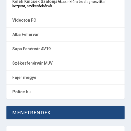
Keleti Kincsek Szalonja
Akupunktúra és diagnosztikai
központ, Székesfehérvár
Videoton FC
Alba Fehérvár
Sapa Fehérvár AV19
Székesfehérvár MJV
Fejér megye
Police.hu
MENETRENDEK