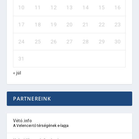
10
11
12
13
14
15
16
17
18
19
20
21
22
23
24
25
26
27
28
29
30
31
« júl
PARTNEREINK
Vétó.info
A Velencei-tó térségének e-lapja