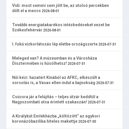
Vidi: most semmi sem jött be, az utolsó percekben
dőlt el a meccs
2026-08-01
További energiatakarékos intézkedéseket vezet be
Székesfehérvár
2026-08-01
I. fokú vízkorlátozás lép életbe országszerte
2026-07-31
Meleged van? A múzeumban és a Városháza
Dísztermében is hűsölhetsz!
2026-07-31
Női kézi: hazatért Kínából az AFKC, elkészült a
sorsolás is, a Vasas ellen indul a bajnokság
2026-07-31
Csúcsra jár a felújítás – teljes útzár keddtől a
Nagyszombati utca érintett szakaszán!
2026-07-31
A Királykút Emlékházba „költözött” az egykori
koronázóbazilika hiteles makettje
2026-07-30