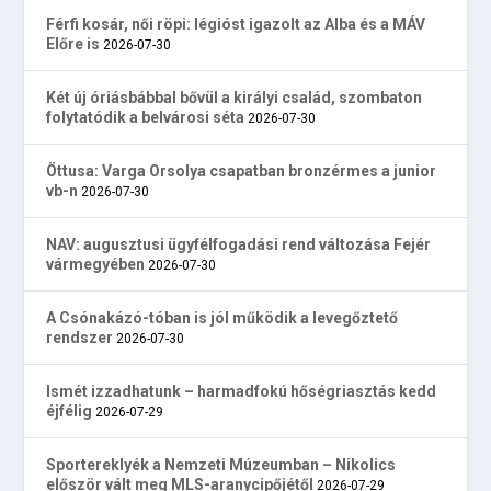
Férfi kosár, női röpi: légióst igazolt az Alba és a MÁV
Előre is
2026-07-30
Két új óriásbábbal bővül a királyi család, szombaton
folytatódik a belvárosi séta
2026-07-30
Öttusa: Varga Orsolya csapatban bronzérmes a junior
vb-n
2026-07-30
NAV: augusztusi ügyfélfogadási rend változása Fejér
vármegyében
2026-07-30
A Csónakázó-tóban is jól működik a levegőztető
rendszer
2026-07-30
Ismét izzadhatunk – harmadfokú hőségriasztás kedd
éjfélig
2026-07-29
Sportereklyék a Nemzeti Múzeumban – Nikolics
először vált meg MLS-aranycipőjétől
2026-07-29