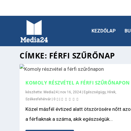
KEZDŐLAP
BU
CÍMKE:
FÉRFI SZŰRŐNAP
KOMOLY RÉSZVÉTEL A FÉRFI SZŰRŐNAPON
készítette:
Media24
|
nov 16, 2024
|
Egészségügy
,
Hírek
,
Székesfehérvár
|
0
|
Közel másfél évtized alatt ötszörösére nőtt az
a férfiaknak a száma, akik egészségük...