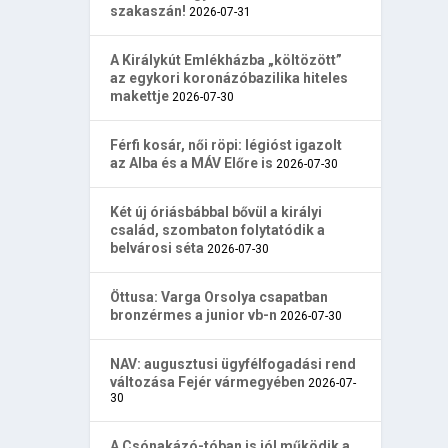
szakaszán!
2026-07-31
A Királykút Emlékházba „költözött”
az egykori koronázóbazilika hiteles
makettje
2026-07-30
Férfi kosár, női röpi: légióst igazolt
az Alba és a MÁV Előre is
2026-07-30
Két új óriásbábbal bővül a királyi
család, szombaton folytatódik a
belvárosi séta
2026-07-30
Öttusa: Varga Orsolya csapatban
bronzérmes a junior vb-n
2026-07-30
NAV: augusztusi ügyfélfogadási rend
változása Fejér vármegyében
2026-07-
30
A Csónakázó-tóban is jól működik a