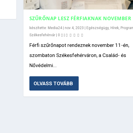
SZŰRŐNAP LESZ FÉRFIAKNAK NOVEMBER 
készítette:
Media24
|
nov 4, 2023
|
Egészségügy
,
Hírek
,
Progra
Székesfehérvár
|
0
|
Férfi szűrőnapot rendeznek november 11-én,
szombaton Székesfehérváron, a Család- és
Nővédelmi...
OLVASS TOVÁBB