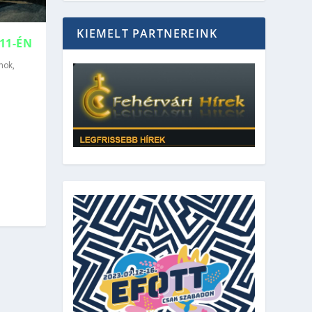
KIEMELT PARTNEREINK
11-ÉN
mok
,