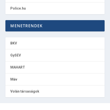
Police.hu
MENETRENDEK
BKV
GySEV
MAHART
Máv
Volán társaságok