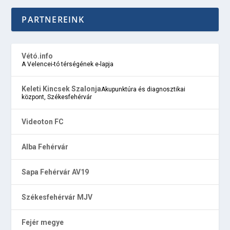
PARTNEREINK
Vétó.info
A Velencei-tó térségének e-lapja
Keleti Kincsek Szalonja
Akupunktúra és diagnosztikai
központ, Székesfehérvár
Videoton FC
Alba Fehérvár
Sapa Fehérvár AV19
Székesfehérvár MJV
Fejér megye