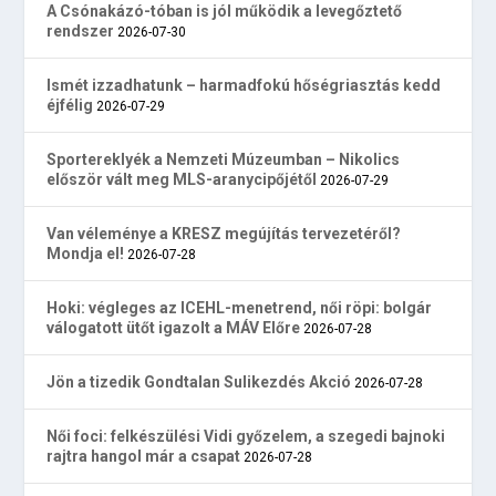
A Csónakázó-tóban is jól működik a levegőztető
rendszer
2026-07-30
Ismét izzadhatunk – harmadfokú hőségriasztás kedd
éjfélig
2026-07-29
Sportereklyék a Nemzeti Múzeumban – Nikolics
először vált meg MLS-aranycipőjétől
2026-07-29
Van véleménye a KRESZ megújítás tervezetéről?
Mondja el!
2026-07-28
Hoki: végleges az ICEHL-menetrend, női röpi: bolgár
válogatott ütőt igazolt a MÁV Előre
2026-07-28
Jön a tizedik Gondtalan Sulikezdés Akció
2026-07-28
Női foci: felkészülési Vidi győzelem, a szegedi bajnoki
rajtra hangol már a csapat
2026-07-28