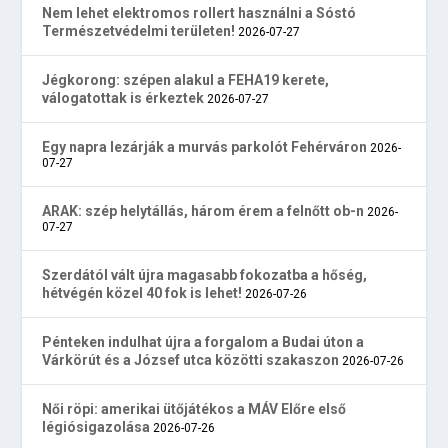
Nem lehet elektromos rollert használni a Sóstó
Természetvédelmi területen!
2026-07-27
Jégkorong: szépen alakul a FEHA19 kerete,
válogatottak is érkeztek
2026-07-27
Egy napra lezárják a murvás parkolót Fehérváron
2026-
07-27
ARAK: szép helytállás, három érem a felnőtt ob-n
2026-
07-27
Szerdától vált újra magasabb fokozatba a hőség,
hétvégén közel 40 fok is lehet!
2026-07-26
Pénteken indulhat újra a forgalom a Budai úton a
Várkörút és a József utca közötti szakaszon
2026-07-26
Női röpi: amerikai ütőjátékos a MÁV Előre első
légiósigazolása
2026-07-26