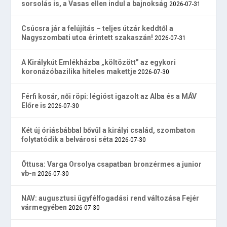
sorsolás is, a Vasas ellen indul a bajnokság
2026-07-31
Csúcsra jár a felújítás – teljes útzár keddtől a
Nagyszombati utca érintett szakaszán!
2026-07-31
A Királykút Emlékházba „költözött” az egykori
koronázóbazilika hiteles makettje
2026-07-30
Férfi kosár, női röpi: légióst igazolt az Alba és a MÁV
Előre is
2026-07-30
Két új óriásbábbal bővül a királyi család, szombaton
folytatódik a belvárosi séta
2026-07-30
Öttusa: Varga Orsolya csapatban bronzérmes a junior
vb-n
2026-07-30
NAV: augusztusi ügyfélfogadási rend változása Fejér
vármegyében
2026-07-30