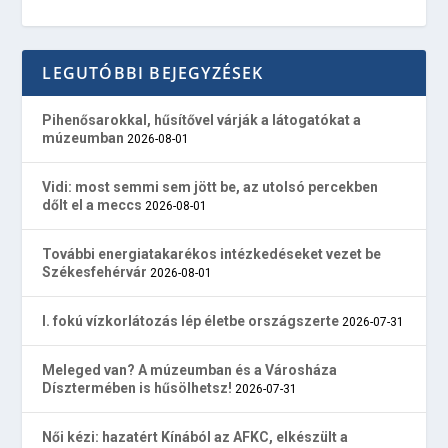
LEGUTÓBBI BEJEGYZÉSEK
Pihenősarokkal, hűsítővel várják a látogatókat a
múzeumban
2026-08-01
Vidi: most semmi sem jött be, az utolsó percekben
dőlt el a meccs
2026-08-01
További energiatakarékos intézkedéseket vezet be
Székesfehérvár
2026-08-01
I. fokú vízkorlátozás lép életbe országszerte
2026-07-31
Meleged van? A múzeumban és a Városháza
Dísztermében is hűsölhetsz!
2026-07-31
Női kézi: hazatért Kínából az AFKC, elkészült a