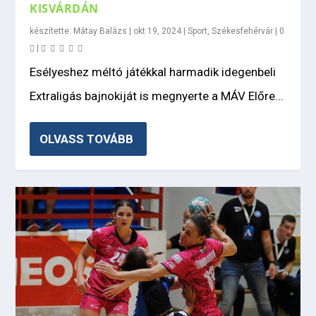
KISVÁRDÁN
készítette:
Mátay Balázs
|
okt 19, 2024
|
Sport
,
Székesfehérvár
|
0
|
Esélyeshez méltó játékkal harmadik idegenbeli
Extraligás bajnokiját is megnyerte a MÁV Előre...
OLVASS TOVÁBB