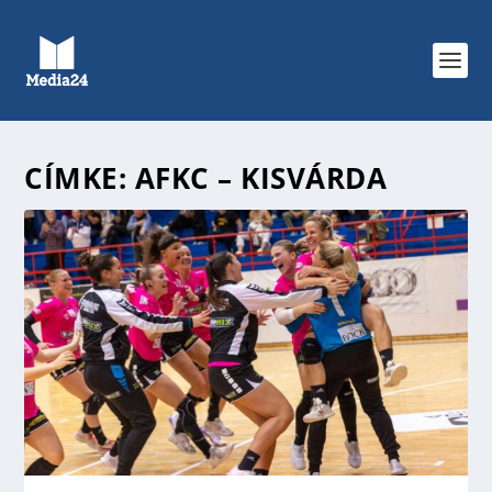
CÍMKE:
AFKC – KISVÁRDA