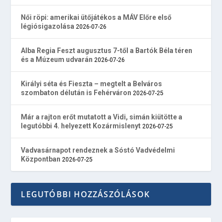
Női röpi: amerikai ütőjátékos a MÁV Előre első
légiósigazolása
2026-07-26
Alba Regia Feszt augusztus 7-től a Bartók Béla téren
és a Múzeum udvarán
2026-07-26
Királyi séta és Fieszta – megtelt a Belváros
szombaton délután is Fehérváron
2026-07-25
Már a rajton erőt mutatott a Vidi, simán kiütötte a
legutóbbi 4. helyezett Kozármislenyt
2026-07-25
Vadvasárnapot rendeznek a Sóstó Vadvédelmi
Központban
2026-07-25
LEGUTÓBBI HOZZÁSZÓLÁSOK