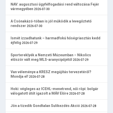
NAV: augusztusi ügyfélfogadási rend változása Fejér
vármegyében
2026-07-30
A Csónakázó-tóban is jól működik a levegőztető
rendszer
2026-07-30
Ismét izzadhatunk – harmadfokú hőségriasztás kedd
éjfélig
2026-07-29
Sportereklyék a Nemzeti Múzeumban – Nikolics
először vált meg MLS-aranycipőjétől
2026-07-29
Van véleménye a KRESZ megújítás tervezetéről?
Mondja el!
2026-07-28
Hoki: végleges az ICEHL-menetrend, női röpi: bolgár
válogatott ütőt igazolt a MÁV Előre
2026-07-28
Jön a tizedik Gondtalan Sulikezdés Akció
2026-07-28