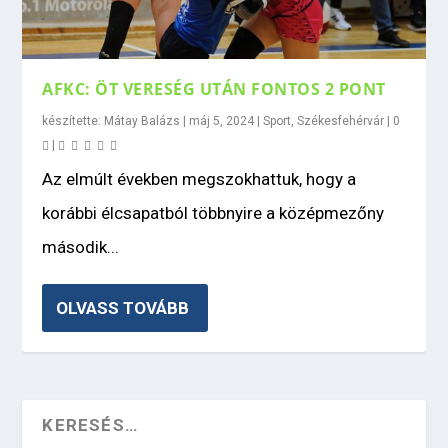
AFKC: ÖT VERESÉG UTÁN FONTOS 2 PONT
készítette:
Mátay Balázs
|
máj 5, 2024
|
Sport
,
Székesfehérvár
|
0
|
Az elmúlt években megszokhattuk, hogy a
korábbi élcsapatból többnyire a középmezőny
második...
OLVASS TOVÁBB