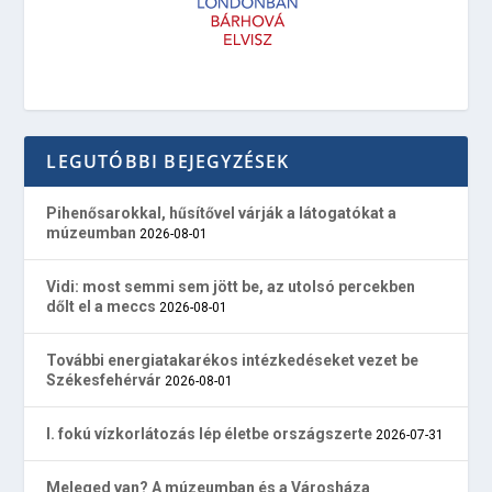
LEGUTÓBBI BEJEGYZÉSEK
Pihenősarokkal, hűsítővel várják a látogatókat a
múzeumban
2026-08-01
Vidi: most semmi sem jött be, az utolsó percekben
dőlt el a meccs
2026-08-01
További energiatakarékos intézkedéseket vezet be
Székesfehérvár
2026-08-01
I. fokú vízkorlátozás lép életbe országszerte
2026-07-31
Meleged van? A múzeumban és a Városháza