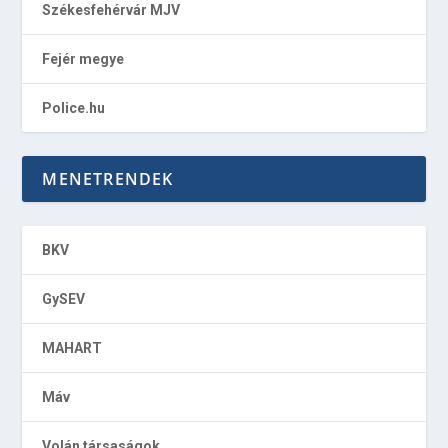
Székesfehérvár MJV
Fejér megye
Police.hu
MENETRENDEK
BKV
GySEV
MAHART
Máv
Volán társaságok