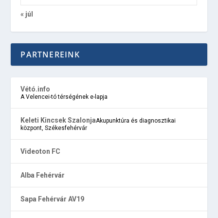
« júl
PARTNEREINK
Vétó.info
A Velencei-tó térségének e-lapja
Keleti Kincsek Szalonja
Akupunktúra és diagnosztikai
központ, Székesfehérvár
Videoton FC
Alba Fehérvár
Sapa Fehérvár AV19