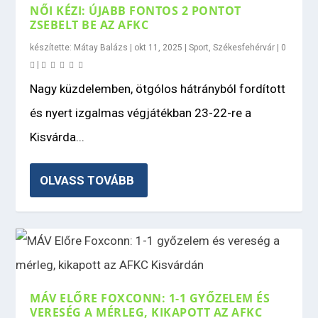
NŐI KÉZI: ÚJABB FONTOS 2 PONTOT
ZSEBELT BE AZ AFKC
készítette:
Mátay Balázs
|
okt 11, 2025
|
Sport
,
Székesfehérvár
|
0
|
Nagy küzdelemben, ötgólos hátrányból fordított
és nyert izgalmas végjátékban 23-22-re a
Kisvárda...
OLVASS TOVÁBB
MÁV ELŐRE FOXCONN: 1-1 GYŐZELEM ÉS
VERESÉG A MÉRLEG, KIKAPOTT AZ AFKC