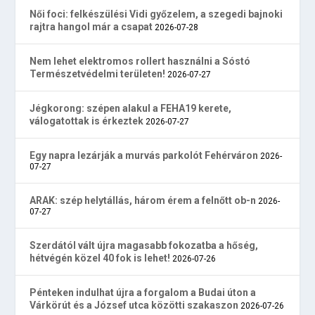
Női foci: felkészülési Vidi győzelem, a szegedi bajnoki
rajtra hangol már a csapat
2026-07-28
Nem lehet elektromos rollert használni a Sóstó
Természetvédelmi területen!
2026-07-27
Jégkorong: szépen alakul a FEHA19 kerete,
válogatottak is érkeztek
2026-07-27
Egy napra lezárják a murvás parkolót Fehérváron
2026-
07-27
ARAK: szép helytállás, három érem a felnőtt ob-n
2026-
07-27
Szerdától vált újra magasabb fokozatba a hőség,
hétvégén közel 40 fok is lehet!
2026-07-26
Pénteken indulhat újra a forgalom a Budai úton a
Várkörút és a József utca közötti szakaszon
2026-07-26