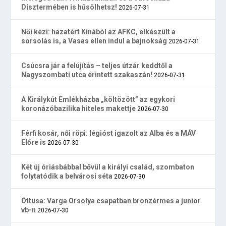
Dísztermében is hűsölhetsz!
2026-07-31
Női kézi: hazatért Kínából az AFKC, elkészült a
sorsolás is, a Vasas ellen indul a bajnokság
2026-07-31
Csúcsra jár a felújítás – teljes útzár keddtől a
Nagyszombati utca érintett szakaszán!
2026-07-31
A Királykút Emlékházba „költözött” az egykori
koronázóbazilika hiteles makettje
2026-07-30
Férfi kosár, női röpi: légióst igazolt az Alba és a MÁV
Előre is
2026-07-30
Két új óriásbábbal bővül a királyi család, szombaton
folytatódik a belvárosi séta
2026-07-30
Öttusa: Varga Orsolya csapatban bronzérmes a junior
vb-n
2026-07-30