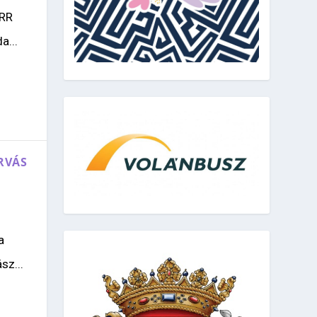
ARR
a...
RVÁS
a
sz...