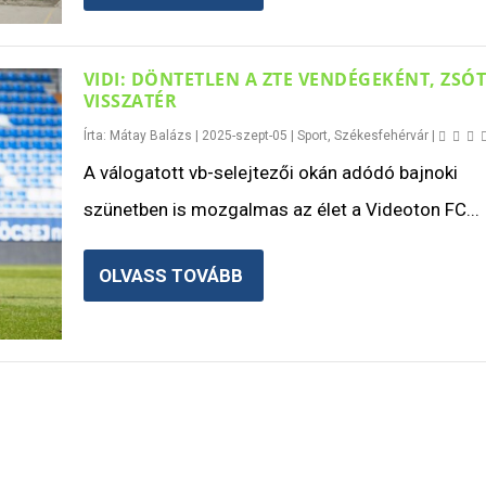
VIDI: DÖNTETLEN A ZTE VENDÉGEKÉNT, ZSÓ
VISSZATÉR
Írta:
Mátay Balázs
|
2025-szept-05
|
Sport
,
Székesfehérvár
|
A válogatott vb-selejtezői okán adódó bajnoki
szünetben is mozgalmas az élet a Videoton FC...
OLVASS TOVÁBB