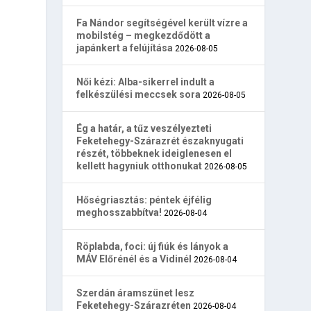
Fa Nándor segítségével került vízre a
mobilstég – megkezdődött a
japánkert a felújítása
2026-08-05
Női kézi: Alba-sikerrel indult a
felkészülési meccsek sora
2026-08-05
Ég a határ, a tűz veszélyezteti
Feketehegy-Szárazrét északnyugati
részét, többeknek ideiglenesen el
kellett hagyniuk otthonukat
2026-08-05
Hőségriasztás: péntek éjfélig
meghosszabbítva!
2026-08-04
Röplabda, foci: új fiúk és lányok a
MÁV Előrénél és a Vidinél
2026-08-04
Szerdán áramszünet lesz
Feketehegy-Szárazréten
2026-08-04