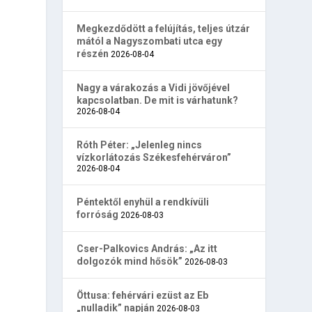
Megkezdődött a felújítás, teljes útzár
mától a Nagyszombati utca egy
részén
2026-08-04
Nagy a várakozás a Vidi jövőjével
kapcsolatban. De mit is várhatunk?
2026-08-04
Róth Péter: „Jelenleg nincs
vízkorlátozás Székesfehérváron”
2026-08-04
Péntektől enyhül a rendkívüli
forróság
2026-08-03
Cser-Palkovics András: „Az itt
dolgozók mind hősök”
2026-08-03
Öttusa: fehérvári ezüst az Eb
„nulladik” napján
2026-08-03