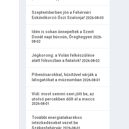
Szeptemberben jön a Fehérvári
Esküvőkorzó Őszi Szalonja!
2026-08-03
Idén is sokan ünnepeltek a Szent
Donát napi búcsún, Öreghegyen
2026-
08-02
Jégkorong: a Volán felkészülése
alatt fókuszban a fiatalok!
2026-08-02
Pihenősarokkal, hűsítővel várják a
látogatókat a múzeumban
2026-08-01
Vidi: most semmi sem jött be, az
utolsó percekben dőlt el a meccs
2026-08-01
További energiatakarékos
intézkedéseket vezet be
Székesfehérvár
2026-08-01