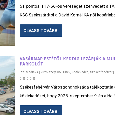
51 pontos, 117-66-os vereséget szenvedett a T
KSC Szekszárdtól a Dávid Kornél KA női kosárlabd
OLVASS TOVÁBB
VASÁRNAP ESTÉTŐL KEDDIG LEZÁRJÁK A MU
PARKOLÓT
Írta:
Media24
|
2025-szept-05
|
Hírek
,
Közlekedés
,
Székesfehérvár
|
Székesfehérvár Városgondnoksága tájékoztatja 
közlekedőket, hogy 2025. szeptember 9-én a Halá
OLVASS TOVÁBB