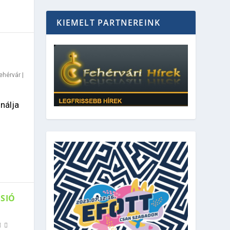
KIEMELT PARTNEREINK
ehérvár
|
nálja
SIÓ