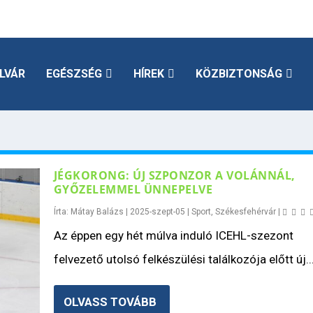
LVÁR
EGÉSZSÉG
HÍREK
KÖZBIZTONSÁG
JÉGKORONG: ÚJ SZPONZOR A VOLÁNNÁL,
GYŐZELEMMEL ÜNNEPELVE
Írta:
Mátay Balázs
|
2025-szept-05
|
Sport
,
Székesfehérvár
|
Az éppen egy hét múlva induló ICEHL-szezont
felvezető utolsó felkészülési találkozója előtt új..
OLVASS TOVÁBB