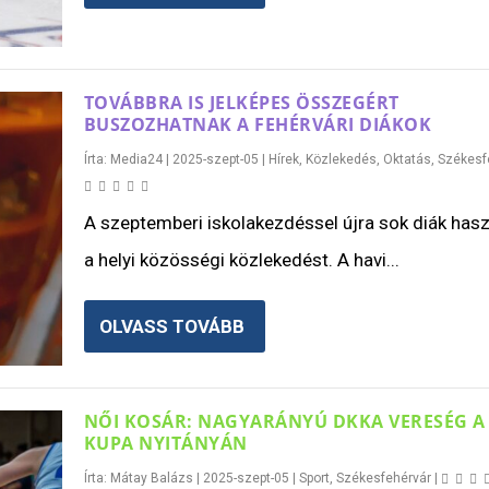
TOVÁBBRA IS JELKÉPES ÖSSZEGÉRT
BUSZOZHATNAK A FEHÉRVÁRI DIÁKOK
Írta:
Media24
|
2025-szept-05
|
Hírek
,
Közlekedés
,
Oktatás
,
Székesf
A szeptemberi iskolakezdéssel újra sok diák hasz
a helyi közösségi közlekedést. A havi...
OLVASS TOVÁBB
NŐI KOSÁR: NAGYARÁNYÚ DKKA VERESÉG A 
KUPA NYITÁNYÁN
Írta:
Mátay Balázs
|
2025-szept-05
|
Sport
,
Székesfehérvár
|