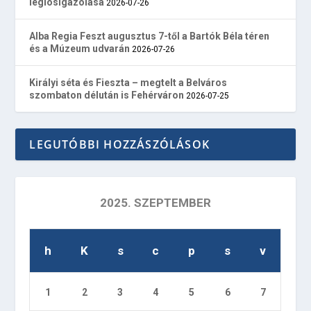
légiósigazolása
2026-07-26
Alba Regia Feszt augusztus 7-től a Bartók Béla téren
és a Múzeum udvarán
2026-07-26
Királyi séta és Fieszta – megtelt a Belváros
szombaton délután is Fehérváron
2026-07-25
LEGUTÓBBI HOZZÁSZÓLÁSOK
2025. SZEPTEMBER
h
K
s
c
p
s
v
1
2
3
4
5
6
7