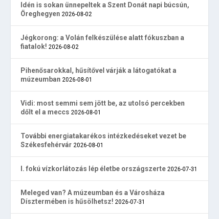
Idén is sokan ünnepeltek a Szent Donát napi búcsún,
Öreghegyen
2026-08-02
Jégkorong: a Volán felkészülése alatt fókuszban a
fiatalok!
2026-08-02
Pihenősarokkal, hűsítővel várják a látogatókat a
múzeumban
2026-08-01
Vidi: most semmi sem jött be, az utolsó percekben
dőlt el a meccs
2026-08-01
További energiatakarékos intézkedéseket vezet be
Székesfehérvár
2026-08-01
I. fokú vízkorlátozás lép életbe országszerte
2026-07-31
Meleged van? A múzeumban és a Városháza
Dísztermében is hűsölhetsz!
2026-07-31