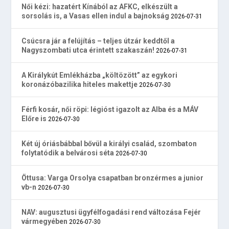
Női kézi: hazatért Kínából az AFKC, elkészült a
sorsolás is, a Vasas ellen indul a bajnokság
2026-07-31
Csúcsra jár a felújítás – teljes útzár keddtől a
Nagyszombati utca érintett szakaszán!
2026-07-31
A Királykút Emlékházba „költözött” az egykori
koronázóbazilika hiteles makettje
2026-07-30
Férfi kosár, női röpi: légióst igazolt az Alba és a MÁV
Előre is
2026-07-30
Két új óriásbábbal bővül a királyi család, szombaton
folytatódik a belvárosi séta
2026-07-30
Öttusa: Varga Orsolya csapatban bronzérmes a junior
vb-n
2026-07-30
NAV: augusztusi ügyfélfogadási rend változása Fejér
vármegyében
2026-07-30