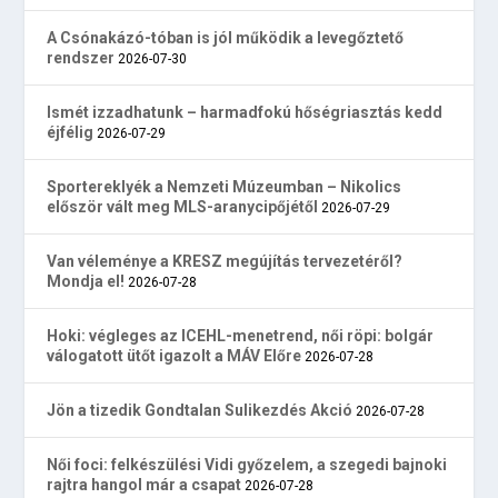
A Csónakázó-tóban is jól működik a levegőztető
rendszer
2026-07-30
Ismét izzadhatunk – harmadfokú hőségriasztás kedd
éjfélig
2026-07-29
Sportereklyék a Nemzeti Múzeumban – Nikolics
először vált meg MLS-aranycipőjétől
2026-07-29
Van véleménye a KRESZ megújítás tervezetéről?
Mondja el!
2026-07-28
Hoki: végleges az ICEHL-menetrend, női röpi: bolgár
válogatott ütőt igazolt a MÁV Előre
2026-07-28
Jön a tizedik Gondtalan Sulikezdés Akció
2026-07-28
Női foci: felkészülési Vidi győzelem, a szegedi bajnoki
rajtra hangol már a csapat
2026-07-28