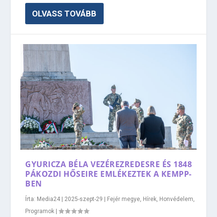
OLVASS TOVÁBB
GYURICZA BÉLA VEZÉREZREDESRE ÉS 1848
PÁKOZDI HŐSEIRE EMLÉKEZTEK A KEMPP-
BEN
Írta:
Media24
|
2025-szept-29
|
Fejér megye
,
Hírek
,
Honvédelem
,
Programok
|