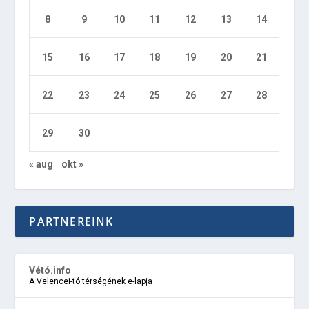
8
9
10
11
12
13
14
15
16
17
18
19
20
21
22
23
24
25
26
27
28
29
30
« aug
okt »
PARTNEREINK
Vétó.info
A Velencei-tó térségének e-lapja