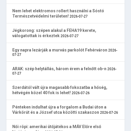
Nem lehet elektromos rollert használni a Sóstó
Természetvédelmi területen!
2026-07-27
Jégkorong: szépen alakul a FEHA19 kerete,
válogatottak is érkeztek
2026-07-27
Egy napra lezárják a murvás parkolót Fehérváron
2026-
07-27
ARAK: szép helytállás, három érem a felnőtt ob-n
2026-
07-27
Szerdától vált újra magasabb fokozatba a hőség,
hétvégén közel 40 fok is lehet!
2026-07-26
Pénteken indulhat újra a forgalom a Budai úton a
Várkörút és a József utca közötti szakaszon
2026-07-26
Női röpi: amerikai ütőjátékos a MÁV Előre első