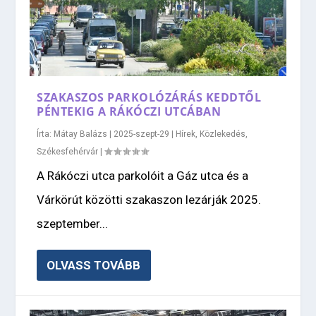
SZAKASZOS PARKOLÓZÁRÁS KEDDTŐL
PÉNTEKIG A RÁKÓCZI UTCÁBAN
Írta:
Mátay Balázs
|
2025-szept-29
|
Hírek
,
Közlekedés
,
Székesfehérvár
|
A Rákóczi utca parkolóit a Gáz utca és a
Várkörút közötti szakaszon lezárják 2025.
szeptember...
OLVASS TOVÁBB