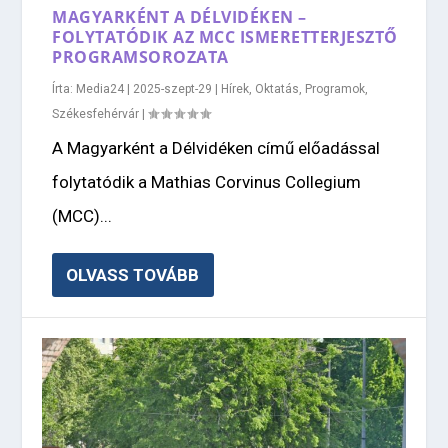
MAGYARKÉNT A DÉLVIDÉKEN –
FOLYTATÓDIK AZ MCC ISMERETTERJESZTŐ
PROGRAMSOROZATA
Írta:
Media24
|
2025-szept-29
|
Hírek
,
Oktatás
,
Programok
,
Székesfehérvár
|
A Magyarként a Délvidéken című előadással
folytatódik a Mathias Corvinus Collegium
(MCC)...
OLVASS TOVÁBB