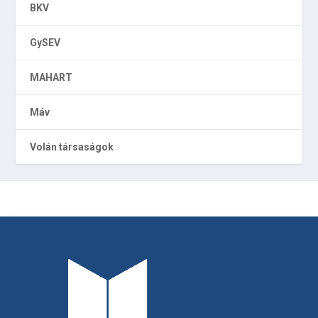
BKV
GySEV
MAHART
Máv
Volán társaságok