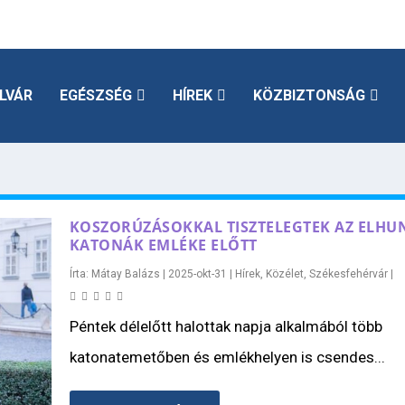
LVÁR
EGÉSZSÉG
HÍREK
KÖZBIZTONSÁG
KOSZORÚZÁSOKKAL TISZTELEGTEK AZ ELHU
KATONÁK EMLÉKE ELŐTT
Írta:
Mátay Balázs
|
2025-okt-31
|
Hírek
,
Közélet
,
Székesfehérvár
|
Péntek délelőtt halottak napja alkalmából több
katonatemetőben és emlékhelyen is csendes...