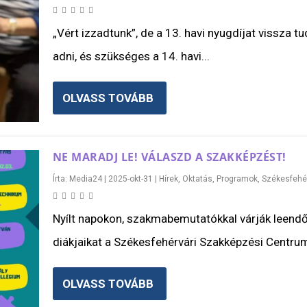
„Vért izzadtunk”, de a 13. havi nyugdíjat vissza tu
adni, és szükséges a 14. havi...
OLVASS TOVÁBB
NE MARADJ LE! VÁLASZD A SZAKKÉPZÉST!
Írta:
Media24
|
2025-okt-31
|
Hírek
,
Oktatás
,
Programok
,
Székesfehé
Nyílt napokon, szakmabemutatókkal várják leend
diákjaikat a Székesfehérvári Szakképzési Centrum
OLVASS TOVÁBB