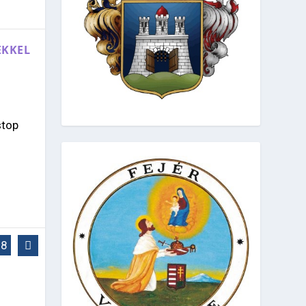
EKKEL
stop
28