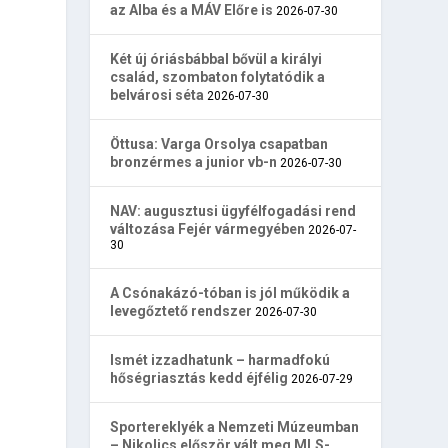
az Alba és a MÁV Előre is
2026-07-30
Két új óriásbábbal bővül a királyi
család, szombaton folytatódik a
belvárosi séta
2026-07-30
Öttusa: Varga Orsolya csapatban
bronzérmes a junior vb-n
2026-07-30
NAV: augusztusi ügyfélfogadási rend
változása Fejér vármegyében
2026-07-
30
A Csónakázó-tóban is jól működik a
levegőztető rendszer
2026-07-30
Ismét izzadhatunk – harmadfokú
hőségriasztás kedd éjfélig
2026-07-29
Sportereklyék a Nemzeti Múzeumban
– Nikolics először vált meg MLS-