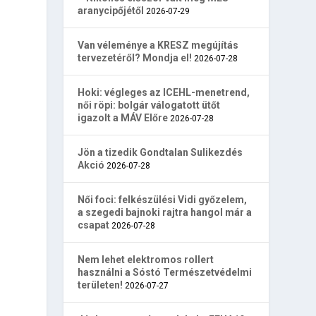
aranycipőjétől
2026-07-29
Van véleménye a KRESZ megújítás
tervezetéről? Mondja el!
2026-07-28
Hoki: végleges az ICEHL-menetrend,
női röpi: bolgár válogatott ütőt
igazolt a MÁV Előre
2026-07-28
Jön a tizedik Gondtalan Sulikezdés
Akció
2026-07-28
Női foci: felkészülési Vidi győzelem,
a szegedi bajnoki rajtra hangol már a
csapat
2026-07-28
Nem lehet elektromos rollert
használni a Sóstó Természetvédelmi
területen!
2026-07-27