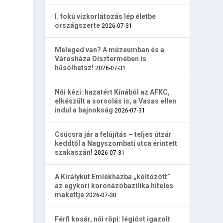
I. fokú vízkorlátozás lép életbe
országszerte
2026-07-31
Meleged van? A múzeumban és a
Városháza Dísztermében is
hűsölhetsz!
2026-07-31
Női kézi: hazatért Kínából az AFKC,
elkészült a sorsolás is, a Vasas ellen
indul a bajnokság
2026-07-31
Csúcsra jár a felújítás – teljes útzár
keddtől a Nagyszombati utca érintett
szakaszán!
2026-07-31
A Királykút Emlékházba „költözött”
az egykori koronázóbazilika hiteles
makettje
2026-07-30
Férfi kosár, női röpi: légióst igazolt