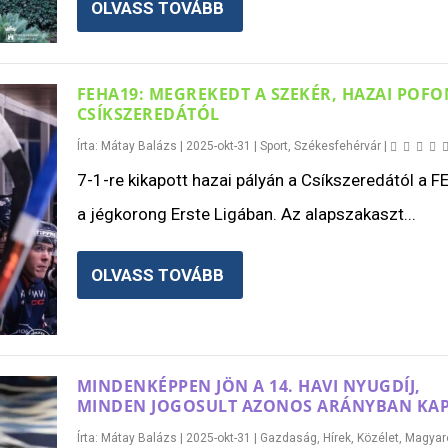
OLVASS TOVÁBB
FEHA19: MEGREKEDT A SZEKÉR, HAZAI POFO
CSÍKSZEREDÁTÓL
Írta:
Mátay Balázs
|
2025-okt-31
|
Sport
,
Székesfehérvár
|
7-1-re kikapott hazai pályán a Csíkszeredától a 
a jégkorong Erste Ligában. Az alapszakaszt...
OLVASS TOVÁBB
MINDENKÉPPEN JÖN A 14. HAVI NYUGDÍJ,
MINDEN JOGOSULT AZONOS ARÁNYBAN KAP
Írta:
Mátay Balázs
|
2025-okt-31
|
Gazdaság
,
Hírek
,
Közélet
,
Magyar