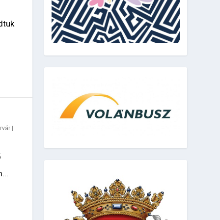
dtuk
rvár
|
ő
...