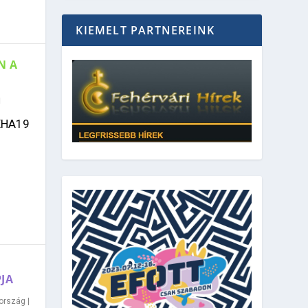
KIEMELT PARTNEREINK
N A
FEHA19
JA
ország
|