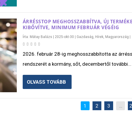
ÁRRÉSSTOP MEGHOSSZABBÍTVA, ÚJ TERMÉK
KIBŐVÍTVE, MINIMUM FEBRUÁR VÉGÉIG
Írta:
Mátay Balázs
|
2025-okt-30
|
Gazdaság
,
Hírek
,
Magyarország
|
2026. február 28-ig meghosszabbította az árrés
rendszerét a kormány, sőt, decembertől további...
OLVASS TOVÁBB
1
2
3
…