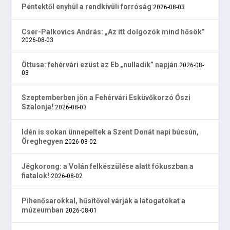
Péntektől enyhül a rendkívüli forróság
2026-08-03
Cser-Palkovics András: „Az itt dolgozók mind hősök”
2026-08-03
Öttusa: fehérvári ezüst az Eb „nulladik” napján
2026-08-
03
Szeptemberben jön a Fehérvári Esküvőkorzó Őszi
Szalonja!
2026-08-03
Idén is sokan ünnepeltek a Szent Donát napi búcsún,
Öreghegyen
2026-08-02
Jégkorong: a Volán felkészülése alatt fókuszban a
fiatalok!
2026-08-02
Pihenősarokkal, hűsítővel várják a látogatókat a
múzeumban
2026-08-01