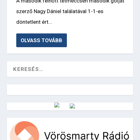
A második felnőtt tétmeccsén második gólját
szerző Nagy Dániel találatával 1-1-es
döntetlent ért...
OLVASS TOVÁBB
Vörösmarty Rádió