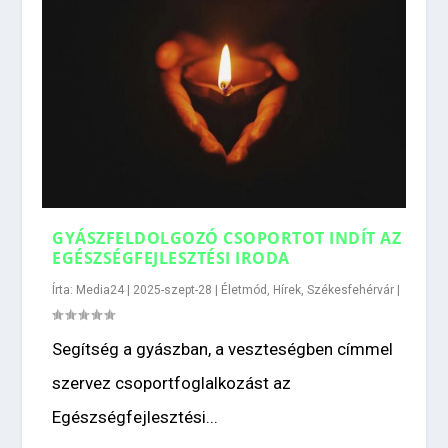
GYÁSZFELDOLGOZÓ CSOPORTOT INDÍT AZ
EGÉSZSÉGFEJLESZTÉSI IRODA
Írta:
Media24
|
2025-szept-28
|
Életmód
,
Hírek
,
Székesfehérvár
|
Segítség a gyászban, a veszteségben címmel
szervez csoportfoglalkozást az
Egészségfejlesztési...