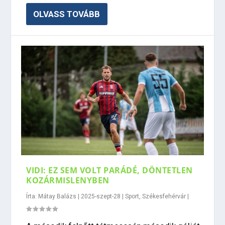
OLVASS TOVÁBB
VIDI: EZ SEM VOLT PARÁDÉ, DÖNTETLEN
KOZÁRMISLENYBEN
Írta:
Mátay Balázs
|
2025-szept-28
|
Sport
,
Székesfehérvár
|