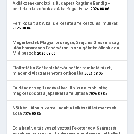
A diákzenekaroktól a Budapest Ragtime Bandig –
pénteken kezdődik az Alba Regia Feszt
2026-08-06
Férfi kosár: az Alba is elkezdte a felkészülési munkát
2026-08-06
Megérkeztek Magyarországra, Svájc és Olaszország
után hamarosan Fehérváron is szolgálatba állnak az új
Midibuszok
2026-08-06
Eloltották a Székesfehérvár szélén tomboló tüzet,
mindenki visszatérhetett otthonába
2026-08-05
Fa Nándor segítségével került vízre a mobilstég –
megkezdődött a japánkert a felújítása
2026-08-05
Női kézi: Alba-sikerrel indult a felkészülési meccsek
sora
2026-08-05
Ég a határ, a tűz veszélyezteti Feketehegy-Szárazrét
északnyugati részét, többeknek ideiglenesen el kellett