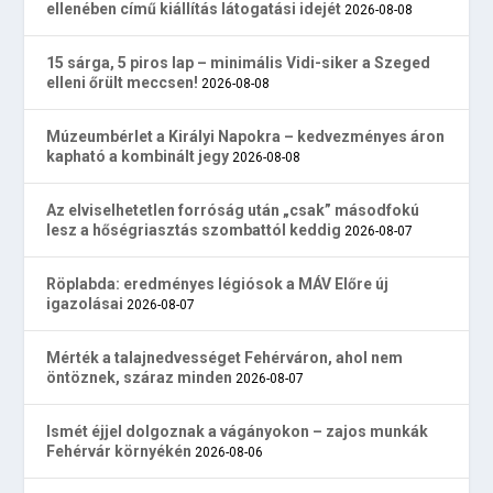
ellenében című kiállítás látogatási idejét
2026-08-08
15 sárga, 5 piros lap – minimális Vidi-siker a Szeged
elleni őrült meccsen!
2026-08-08
Múzeumbérlet a Királyi Napokra – kedvezményes áron
kapható a kombinált jegy
2026-08-08
Az elviselhetetlen forróság után „csak” másodfokú
lesz a hőségriasztás szombattól keddig
2026-08-07
Röplabda: eredményes légiósok a MÁV Előre új
igazolásai
2026-08-07
Mérték a talajnedvességet Fehérváron, ahol nem
öntöznek, száraz minden
2026-08-07
Ismét éjjel dolgoznak a vágányokon – zajos munkák
Fehérvár környékén
2026-08-06