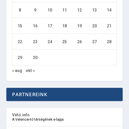
8
9
10
11
12
13
14
15
16
17
18
19
20
21
22
23
24
25
26
27
28
29
30
« aug
okt »
PARTNEREINK
Vétó.info
A Velencei-tó térségének e-lapja