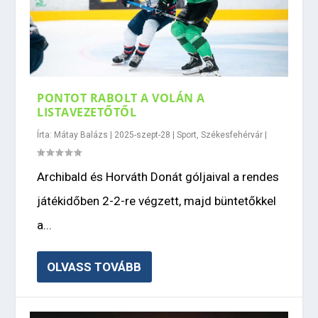
PONTOT RABOLT A VOLÁN A
LISTAVEZETŐTŐL
Írta:
Mátay Balázs
|
2025-szept-28
|
Sport
,
Székesfehérvár
|
Archibald és Horváth Donát góljaival a rendes
játékidőben 2-2-re végzett, majd büntetőkkel
a...
OLVASS TOVÁBB