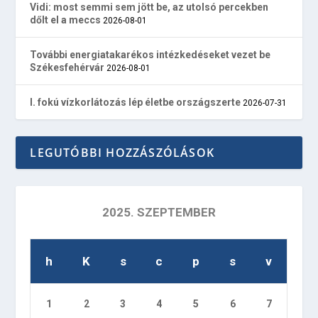
Vidi: most semmi sem jött be, az utolsó percekben
dőlt el a meccs
2026-08-01
További energiatakarékos intézkedéseket vezet be
Székesfehérvár
2026-08-01
I. fokú vízkorlátozás lép életbe országszerte
2026-07-31
LEGUTÓBBI HOZZÁSZÓLÁSOK
2025. SZEPTEMBER
h
K
s
c
p
s
v
1
2
3
4
5
6
7