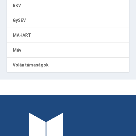
BKV
GySEV
MAHART
Máv
Volán társaságok