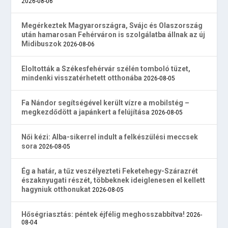
2026-08-06
Megérkeztek Magyarországra, Svájc és Olaszország
után hamarosan Fehérváron is szolgálatba állnak az új
Midibuszok
2026-08-06
Eloltották a Székesfehérvár szélén tomboló tüzet,
mindenki visszatérhetett otthonába
2026-08-05
Fa Nándor segítségével került vízre a mobilstég –
megkezdődött a japánkert a felújítása
2026-08-05
Női kézi: Alba-sikerrel indult a felkészülési meccsek
sora
2026-08-05
Ég a határ, a tűz veszélyezteti Feketehegy-Szárazrét
északnyugati részét, többeknek ideiglenesen el kellett
hagyniuk otthonukat
2026-08-05
Hőségriasztás: péntek éjfélig meghosszabbítva!
2026-
08-04