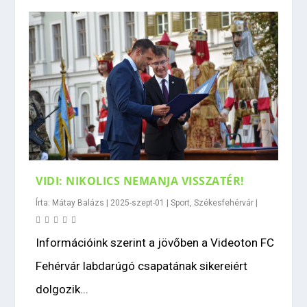
VIDI: NIKOLICS NEMANJA VISSZATÉR!
Írta:
Mátay Balázs
|
2025-szept-01
|
Sport
,
Székesfehérvár
|
Információink szerint a jövőben a Videoton FC
Fehérvár labdarúgó csapatának sikereiért
dolgozik...