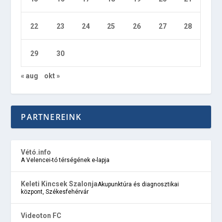
22
23
24
25
26
27
28
29
30
« aug
okt »
PARTNEREINK
Vétó.info
A Velencei-tó térségének e-lapja
Keleti Kincsek Szalonja
Akupunktúra és diagnosztikai
központ, Székesfehérvár
Videoton FC