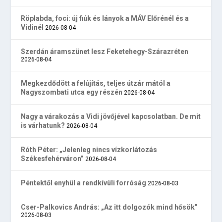
Röplabda, foci: új fiúk és lányok a MÁV Előrénél és a
Vidinél
2026-08-04
Szerdán áramszünet lesz Feketehegy-Szárazréten
2026-08-04
Megkezdődött a felújítás, teljes útzár mától a
Nagyszombati utca egy részén
2026-08-04
Nagy a várakozás a Vidi jövőjével kapcsolatban. De mit
is várhatunk?
2026-08-04
Róth Péter: „Jelenleg nincs vízkorlátozás
Székesfehérváron”
2026-08-04
Péntektől enyhül a rendkívüli forróság
2026-08-03
Cser-Palkovics András: „Az itt dolgozók mind hősök”
2026-08-03