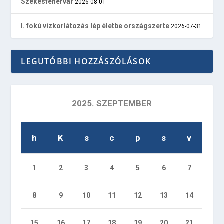
Székesfehérvár
2026-08-01
I. fokú vízkorlátozás lép életbe országszerte
2026-07-31
LEGUTÓBBI HOZZÁSZÓLÁSOK
2025. SZEPTEMBER
h
K
s
c
p
s
v
1
2
3
4
5
6
7
8
9
10
11
12
13
14
15
16
17
18
19
20
21