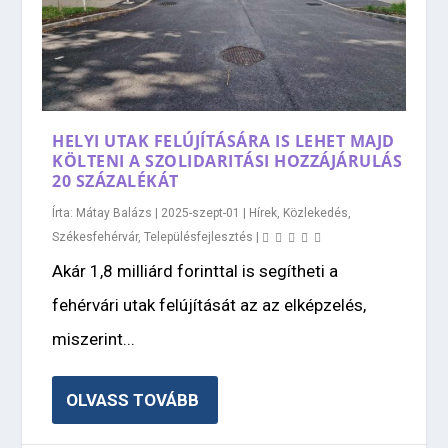
HELYI UTAK FELÚJÍTÁSÁRA IS LEHET MAJD
KÖLTENI A SZOLIDARITÁSI HOZZÁJÁRULÁS
20 SZÁZALÉKÁT
Írta:
Mátay Balázs
|
2025-szept-01
|
Hírek
,
Közlekedés
,
Székesfehérvár
,
Településfejlesztés
|
Akár 1,8 milliárd forinttal is segítheti a
fehérvári utak felújítását az az elképzelés,
miszerint...
OLVASS TOVÁBB