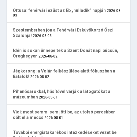
Öttusa: fehérvári ezüst az Eb „nulladik” napján
2026-08-
03
Szeptemberben jön a Fehérvári Esküvőkorzó Őszi
Szalonja!
2026-08-03
Idén is sokan ünnepeltek a Szent Donát napi búcsún,
Öreghegyen
2026-08-02
Jégkorong: a Volán felkészülése alatt fókuszban a
fiatalok!
2026-08-02
Pihenősarokkal, hűsítővel várják a látogatókat a
múzeumban
2026-08-01
Vidi: most semmi sem jött be, az utolsó percekben
dőlt el a meccs
2026-08-01
További energiatakarékos intézkedéseket vezet be