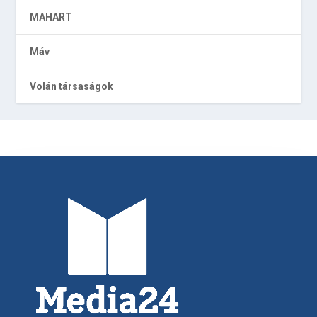
MAHART
Máv
Volán társaságok