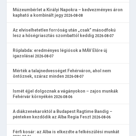
Múzeumbérlet a Királyi Napokra – kedvezményes áron
kapható a kombinált jegy
2026-08-08
Az elviselhetetlen forróság után „csak” másodfokú
lesz a hőségriasztás szombattól keddig
2026-08-07
Röplabda: eredményes légiósok a MÁV Előre új
igazolásai
2026-08-07
Mérték a talajnedvességet Fehérváron, ahol nem
öntöznek, száraz minden
2026-08-07
Ismét éjjel dolgoznak a vágányokon – zajos munkák
Fehérvár környékén
2026-08-06
A diákzenekaroktól a Budapest Ragtime Bandig –
pénteken kezdődik az Alba Regia Feszt
2026-08-06
Férfi kosár: az Alba is elkezdte a felkészülési munkát