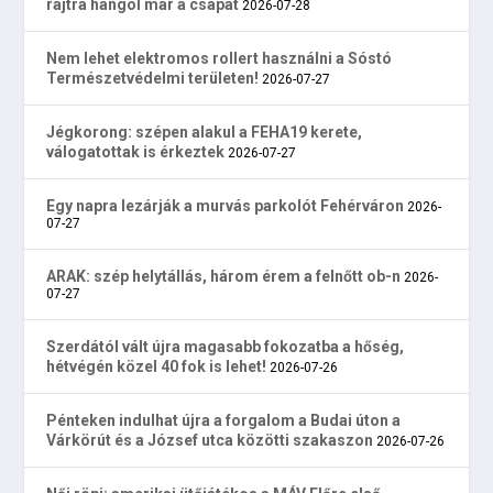
rajtra hangol már a csapat
2026-07-28
Nem lehet elektromos rollert használni a Sóstó
Természetvédelmi területen!
2026-07-27
Jégkorong: szépen alakul a FEHA19 kerete,
válogatottak is érkeztek
2026-07-27
Egy napra lezárják a murvás parkolót Fehérváron
2026-
07-27
ARAK: szép helytállás, három érem a felnőtt ob-n
2026-
07-27
Szerdától vált újra magasabb fokozatba a hőség,
hétvégén közel 40 fok is lehet!
2026-07-26
Pénteken indulhat újra a forgalom a Budai úton a
Várkörút és a József utca közötti szakaszon
2026-07-26