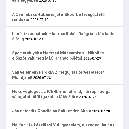
vármegyében
2026-07-30
A Csónakázó-tóban is jól működik a levegőztető
rendszer
2026-07-30
Ismét izzadhatunk – harmadfokú hőségriasztás kedd
éjfélig
2026-07-29
Sportereklyék a Nemzeti Múzeumban – Nikolics
először vált meg MLS-aranycipőjétől
2026-07-29
Van véleménye a KRESZ megújítás tervezetéről?
Mondja el!
2026-07-28
Hoki: végleges az ICEHL-menetrend, női röpi: bolgár
válogatott ütőt igazolt a MÁV Előre
2026-07-28
Jön a tizedik Gondtalan Sulikezdés Akció
2026-07-28
Női foci: felkészülési Vidi győzelem, a szegedi bajnoki