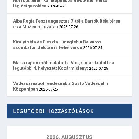
Női röpi: amerikai ütőjátékos a MÁV Előre első
légiósigazolása
2026-07-26
Alba Regia Feszt augusztus 7-től a Bartók Béla téren
és a Múzeum udvarán
2026-07-26
Királyi séta és Fieszta – megtelt a Belváros
szombaton délután is Fehérváron
2026-07-25
Már a rajton erőt mutatott a Vidi, simán kiütötte a
legutóbbi 4. helyezett Kozármislenyt
2026-07-25
Vadvasárnapot rendeznek a Sóstó Vadvédelmi
Központban
2026-07-25
LEGUTÓBBI HOZZÁSZÓLÁSOK
2026. AUGUSZTUS