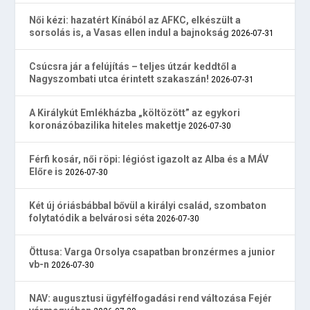
Női kézi: hazatért Kínából az AFKC, elkészült a
sorsolás is, a Vasas ellen indul a bajnokság
2026-07-31
Csúcsra jár a felújítás – teljes útzár keddtől a
Nagyszombati utca érintett szakaszán!
2026-07-31
A Királykút Emlékházba „költözött” az egykori
koronázóbazilika hiteles makettje
2026-07-30
Férfi kosár, női röpi: légióst igazolt az Alba és a MÁV
Előre is
2026-07-30
Két új óriásbábbal bővül a királyi család, szombaton
folytatódik a belvárosi séta
2026-07-30
Öttusa: Varga Orsolya csapatban bronzérmes a junior
vb-n
2026-07-30
NAV: augusztusi ügyfélfogadási rend változása Fejér