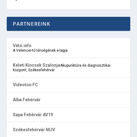
PARTNEREINK
Vétó.info
A Velencei-tó térségének e-lapja
Keleti Kincsek Szalonja
Akupunktúra és diagnosztikai
központ, Székesfehérvár
Videoton FC
Alba Fehérvár
Sapa Fehérvár AV19
Székesfehérvár MJV