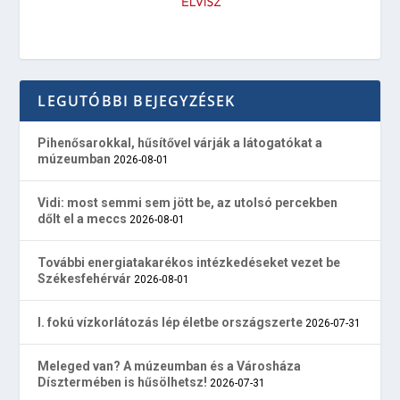
LEGUTÓBBI BEJEGYZÉSEK
Pihenősarokkal, hűsítővel várják a látogatókat a
múzeumban
2026-08-01
Vidi: most semmi sem jött be, az utolsó percekben
dőlt el a meccs
2026-08-01
További energiatakarékos intézkedéseket vezet be
Székesfehérvár
2026-08-01
I. fokú vízkorlátozás lép életbe országszerte
2026-07-31
Meleged van? A múzeumban és a Városháza
Dísztermében is hűsölhetsz!
2026-07-31