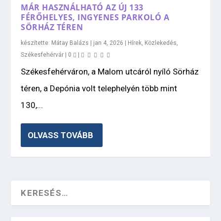
MÁR HASZNÁLHATÓ AZ ÚJ 133
FÉRŐHELYES, INGYENES PARKOLÓ A
SÖRHÁZ TÉREN
készítette:
Mátay Balázs
|
jan 4, 2026
|
Hírek
,
Közlekedés
,
Székesfehérvár
|
0
|
Székesfehérváron, a Malom utcáról nyíló Sörház
téren, a Depónia volt telephelyén több mint
130,...
OLVASS TOVÁBB