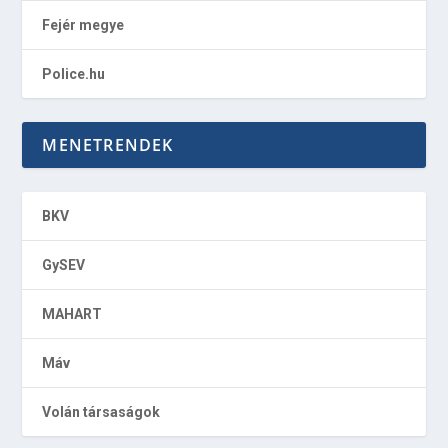
Fejér megye
Police.hu
MENETRENDEK
BKV
GySEV
MAHART
Máv
Volán társaságok