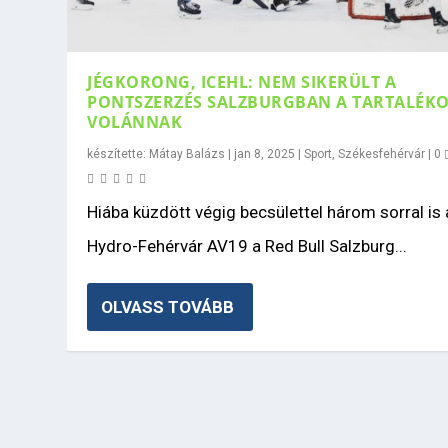
JÉGKORONG, ICEHL: NEM SIKERÜLT A
PONTSZERZÉS SALZBURGBAN A TARTALÉK
VOLÁNNAK
készítette:
Mátay Balázs
|
jan 8, 2025
|
Sport
,
Székesfehérvár
|
0
Hiába küzdött végig becsülettel három sorral is 
Hydro-Fehérvár AV19 a Red Bull Salzburg...
OLVASS TOVÁBB