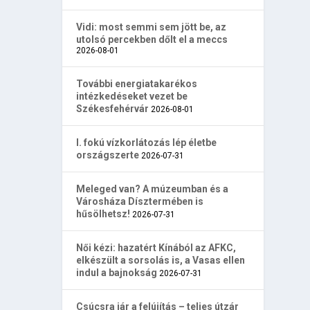
Vidi: most semmi sem jött be, az
utolsó percekben dőlt el a meccs
2026-08-01
További energiatakarékos
intézkedéseket vezet be
Székesfehérvár
2026-08-01
I. fokú vízkorlátozás lép életbe
országszerte
2026-07-31
Meleged van? A múzeumban és a
Városháza Dísztermében is
hűsölhetsz!
2026-07-31
Női kézi: hazatért Kínából az AFKC,
elkészült a sorsolás is, a Vasas ellen
indul a bajnokság
2026-07-31
Csúcsra jár a felújítás – teljes útzár