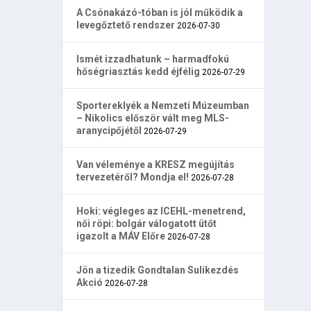
A Csónakázó-tóban is jól működik a
levegőztető rendszer
2026-07-30
Ismét izzadhatunk – harmadfokú
hőségriasztás kedd éjfélig
2026-07-29
Sportereklyék a Nemzeti Múzeumban
– Nikolics először vált meg MLS-
aranycipőjétől
2026-07-29
Van véleménye a KRESZ megújítás
tervezetéről? Mondja el!
2026-07-28
Hoki: végleges az ICEHL-menetrend,
női röpi: bolgár válogatott ütőt
igazolt a MÁV Előre
2026-07-28
Jön a tizedik Gondtalan Sulikezdés
Akció
2026-07-28