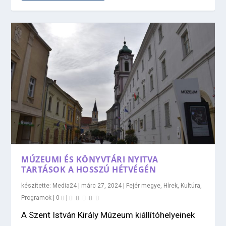
MÚZEUMI ÉS KÖNYVTÁRI NYITVA
TARTÁSOK A HOSSZÚ HÉTVÉGÉN
készítette:
Media24
|
márc 27, 2024
|
Fejér megye
,
Hírek
,
Kultúra
,
Programok
|
0
|
A Szent István Király Múzeum kiállítóhelyeinek