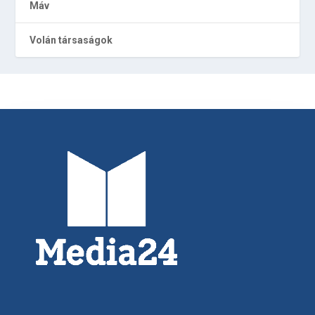
Máv
Volán társaságok