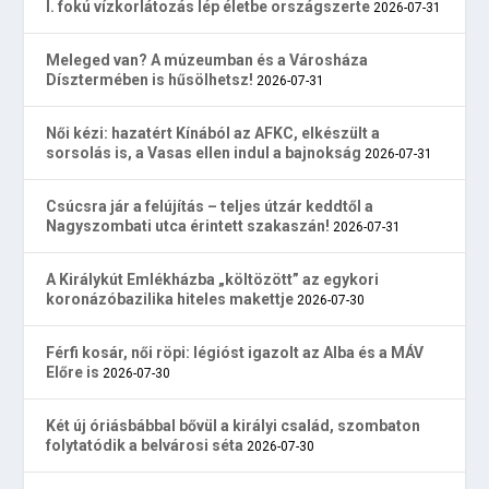
I. fokú vízkorlátozás lép életbe országszerte
2026-07-31
Meleged van? A múzeumban és a Városháza
Dísztermében is hűsölhetsz!
2026-07-31
Női kézi: hazatért Kínából az AFKC, elkészült a
sorsolás is, a Vasas ellen indul a bajnokság
2026-07-31
Csúcsra jár a felújítás – teljes útzár keddtől a
Nagyszombati utca érintett szakaszán!
2026-07-31
A Királykút Emlékházba „költözött” az egykori
koronázóbazilika hiteles makettje
2026-07-30
Férfi kosár, női röpi: légióst igazolt az Alba és a MÁV
Előre is
2026-07-30
Két új óriásbábbal bővül a királyi család, szombaton
folytatódik a belvárosi séta
2026-07-30