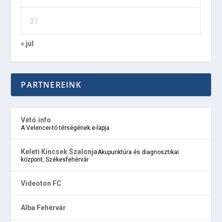
31
« júl
PARTNEREINK
Vétó.info
A Velencei-tó térségének e-lapja
Keleti Kincsek Szalonja
Akupunktúra és diagnosztikai
központ, Székesfehérvár
Videoton FC
Alba Fehérvár