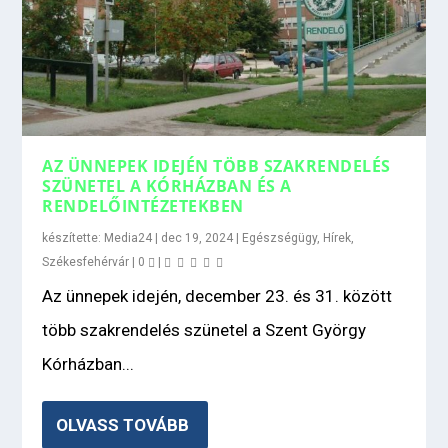
AZ ÜNNEPEK IDEJÉN TÖBB SZAKRENDELÉS
SZÜNETEL A KÓRHÁZBAN ÉS A
RENDELŐINTÉZETEKBEN
készítette:
Media24
|
dec 19, 2024
|
Egészségügy
,
Hírek
,
Székesfehérvár
|
0
|
Az ünnepek idején, december 23. és 31. között
több szakrendelés szünetel a Szent György
Kórházban...
OLVASS TOVÁBB