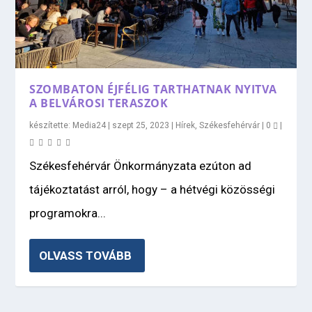
SZOMBATON ÉJFÉLIG TARTHATNAK NYITVA
A BELVÁROSI TERASZOK
készítette:
Media24
|
szept 25, 2023
|
Hírek
,
Székesfehérvár
|
0
|
Székesfehérvár Önkormányzata ezúton ad
tájékoztatást arról, hogy – a hétvégi közösségi
programokra...
OLVASS TOVÁBB