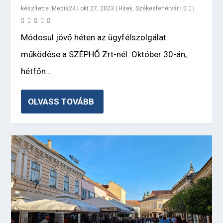
készítette:
Media24
|
okt 27, 2023
|
Hírek
,
Székesfehérvár
|
0
|
Módosul jövő héten az ügyfélszolgálat
működése a SZÉPHŐ Zrt-nél. Október 30-án,
hétfőn...
OLVASS TOVÁBB