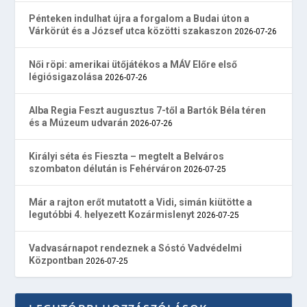
Pénteken indulhat újra a forgalom a Budai úton a
Várkörút és a József utca közötti szakaszon
2026-07-26
Női röpi: amerikai ütőjátékos a MÁV Előre első
légiósigazolása
2026-07-26
Alba Regia Feszt augusztus 7-től a Bartók Béla téren
és a Múzeum udvarán
2026-07-26
Királyi séta és Fieszta – megtelt a Belváros
szombaton délután is Fehérváron
2026-07-25
Már a rajton erőt mutatott a Vidi, simán kiütötte a
legutóbbi 4. helyezett Kozármislenyt
2026-07-25
Vadvasárnapot rendeznek a Sóstó Vadvédelmi
Központban
2026-07-25