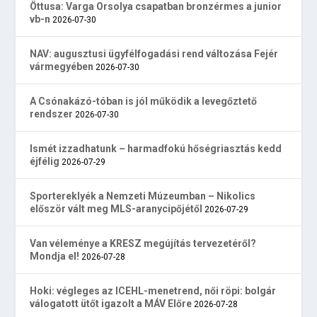
Öttusa: Varga Orsolya csapatban bronzérmes a junior
vb-n
2026-07-30
NAV: augusztusi ügyfélfogadási rend változása Fejér
vármegyében
2026-07-30
A Csónakázó-tóban is jól működik a levegőztető
rendszer
2026-07-30
Ismét izzadhatunk – harmadfokú hőségriasztás kedd
éjfélig
2026-07-29
Sportereklyék a Nemzeti Múzeumban – Nikolics
először vált meg MLS-aranycipőjétől
2026-07-29
Van véleménye a KRESZ megújítás tervezetéről?
Mondja el!
2026-07-28
Hoki: végleges az ICEHL-menetrend, női röpi: bolgár
válogatott ütőt igazolt a MÁV Előre
2026-07-28