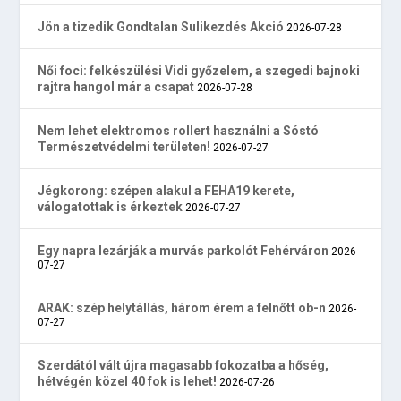
Jön a tizedik Gondtalan Sulikezdés Akció
2026-07-28
Női foci: felkészülési Vidi győzelem, a szegedi bajnoki
rajtra hangol már a csapat
2026-07-28
Nem lehet elektromos rollert használni a Sóstó
Természetvédelmi területen!
2026-07-27
Jégkorong: szépen alakul a FEHA19 kerete,
válogatottak is érkeztek
2026-07-27
Egy napra lezárják a murvás parkolót Fehérváron
2026-
07-27
ARAK: szép helytállás, három érem a felnőtt ob-n
2026-
07-27
Szerdától vált újra magasabb fokozatba a hőség,
hétvégén közel 40 fok is lehet!
2026-07-26