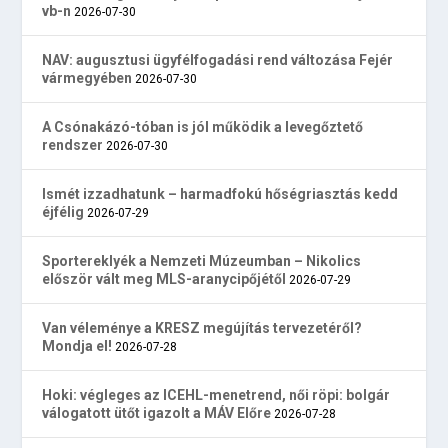
vb-n
2026-07-30
NAV: augusztusi ügyfélfogadási rend változása Fejér
vármegyében
2026-07-30
A Csónakázó-tóban is jól működik a levegőztető
rendszer
2026-07-30
Ismét izzadhatunk – harmadfokú hőségriasztás kedd
éjfélig
2026-07-29
Sportereklyék a Nemzeti Múzeumban – Nikolics
először vált meg MLS-aranycipőjétől
2026-07-29
Van véleménye a KRESZ megújítás tervezetéről?
Mondja el!
2026-07-28
Hoki: végleges az ICEHL-menetrend, női röpi: bolgár
válogatott ütőt igazolt a MÁV Előre
2026-07-28