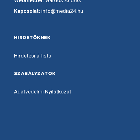
Webmester:
Gárdos András
Kapcsolat:
info@media24.hu
HIRDETŐKNEK
Hirdetési árlista
SZABÁLYZATOK
Adatvédelmi Nyilatkozat