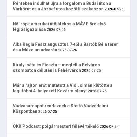
Pénteken indulhat újra a forgalom a Budai úton a
Várkörút és a József utca közötti szakaszon
2026-07-26
Női röpi: amerikai ütőjátékos a MÁV Előre első
légiósigazolása
2026-07-26
Alba Regia Feszt augusztus 7-től a Bartók Béla téren
és a Múzeum udvarán
2026-07-26
Királyi séta és Fieszta – megtelt a Belváros
szombaton délután is Fehérváron
2026-07-25
Már a rajton erőt mutatott a Vidi, simán kiütötte a
legutóbbi 4. helyezett Kozármislenyt
2026-07-25
Vadvasárnapot rendeznek a Sóstó Vadvédelmi
Központban
2026-07-25
ÖKK Podcast: polgármesteri félévértékelő
2026-07-24