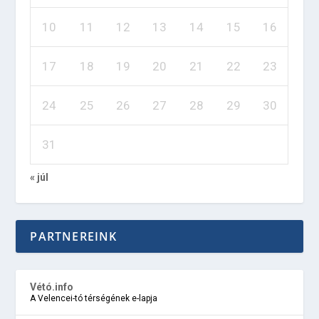
10
11
12
13
14
15
16
17
18
19
20
21
22
23
24
25
26
27
28
29
30
31
« júl
PARTNEREINK
Vétó.info
A Velencei-tó térségének e-lapja