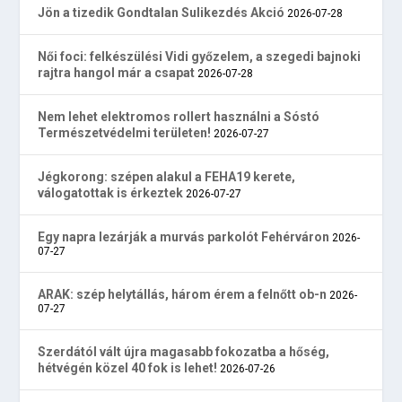
Jön a tizedik Gondtalan Sulikezdés Akció
2026-07-28
Női foci: felkészülési Vidi győzelem, a szegedi bajnoki
rajtra hangol már a csapat
2026-07-28
Nem lehet elektromos rollert használni a Sóstó
Természetvédelmi területen!
2026-07-27
Jégkorong: szépen alakul a FEHA19 kerete,
válogatottak is érkeztek
2026-07-27
Egy napra lezárják a murvás parkolót Fehérváron
2026-
07-27
ARAK: szép helytállás, három érem a felnőtt ob-n
2026-
07-27
Szerdától vált újra magasabb fokozatba a hőség,
hétvégén közel 40 fok is lehet!
2026-07-26