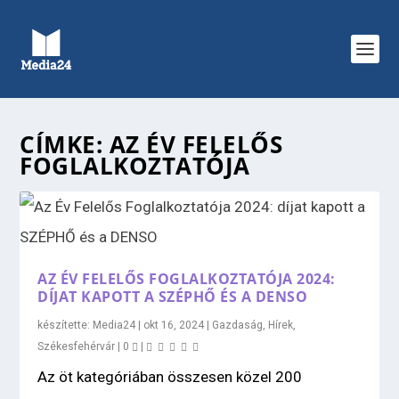
CÍMKE:
AZ ÉV FELELŐS
FOGLALKOZTATÓJA
AZ ÉV FELELŐS FOGLALKOZTATÓJA 2024:
DÍJAT KAPOTT A SZÉPHŐ ÉS A DENSO
készítette:
Media24
|
okt 16, 2024
|
Gazdaság
,
Hírek
,
Székesfehérvár
|
0
|
Az öt kategóriában összesen közel 200