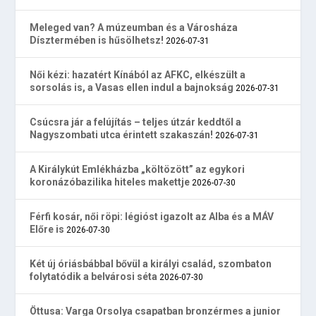
Meleged van? A múzeumban és a Városháza
Dísztermében is hűsölhetsz!
2026-07-31
Női kézi: hazatért Kínából az AFKC, elkészült a
sorsolás is, a Vasas ellen indul a bajnokság
2026-07-31
Csúcsra jár a felújítás – teljes útzár keddtől a
Nagyszombati utca érintett szakaszán!
2026-07-31
A Királykút Emlékházba „költözött” az egykori
koronázóbazilika hiteles makettje
2026-07-30
Férfi kosár, női röpi: légióst igazolt az Alba és a MÁV
Előre is
2026-07-30
Két új óriásbábbal bővül a királyi család, szombaton
folytatódik a belvárosi séta
2026-07-30
Öttusa: Varga Orsolya csapatban bronzérmes a junior