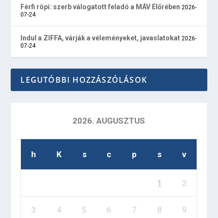
Férfi röpi: szerb válogatott feladó a MÁV Előrében
2026-
07-24
Indul a ZIFFA, várják a véleményeket, javaslatokat
2026-
07-24
LEGUTÓBBI HOZZÁSZÓLÁSOK
2026. AUGUSZTUS
h
K
s
c
p
s
v
1
2
3
4
5
6
7
8
9