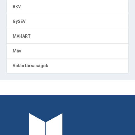
BKV
GySEV
MAHART
Máv
Volán társaságok