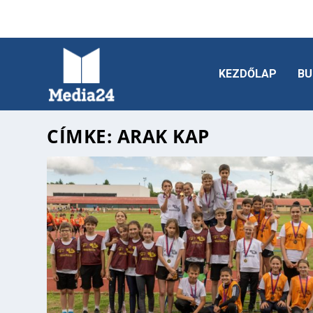
KEZDŐLAP
BU
CÍMKE:
ARAK KAP