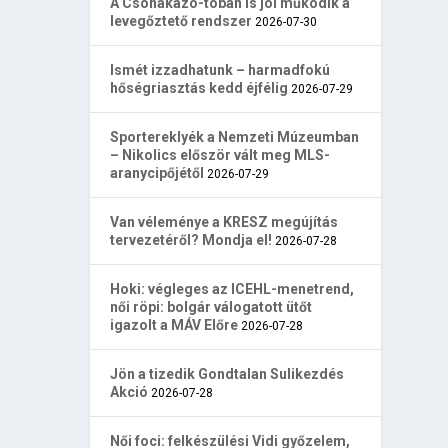
A Csónakázó-tóban is jól működik a
levegőztető rendszer
2026-07-30
Ismét izzadhatunk – harmadfokú
hőségriasztás kedd éjfélig
2026-07-29
Sportereklyék a Nemzeti Múzeumban
– Nikolics először vált meg MLS-
aranycipőjétől
2026-07-29
Van véleménye a KRESZ megújítás
tervezetéről? Mondja el!
2026-07-28
Hoki: végleges az ICEHL-menetrend,
női röpi: bolgár válogatott ütőt
igazolt a MÁV Előre
2026-07-28
Jön a tizedik Gondtalan Sulikezdés
Akció
2026-07-28
Női foci: felkészülési Vidi győzelem,