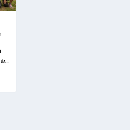
|
l
és...