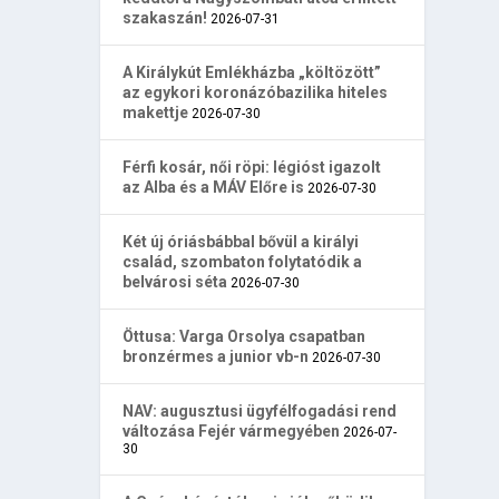
szakaszán!
2026-07-31
A Királykút Emlékházba „költözött”
az egykori koronázóbazilika hiteles
makettje
2026-07-30
Férfi kosár, női röpi: légióst igazolt
az Alba és a MÁV Előre is
2026-07-30
Két új óriásbábbal bővül a királyi
család, szombaton folytatódik a
belvárosi séta
2026-07-30
Öttusa: Varga Orsolya csapatban
bronzérmes a junior vb-n
2026-07-30
NAV: augusztusi ügyfélfogadási rend
változása Fejér vármegyében
2026-07-
30