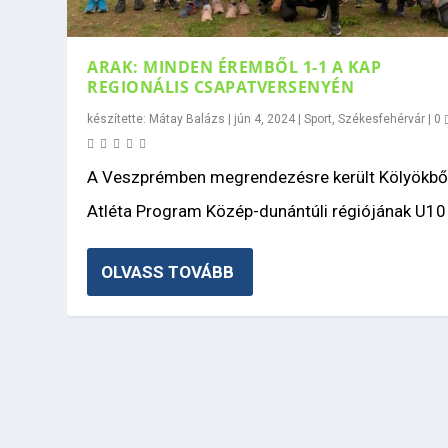
ARAK: MINDEN ÉREMBŐL 1-1 A KAP
REGIONÁLIS CSAPATVERSENYÉN
készítette:
Mátay Balázs
|
jún 4, 2024
|
Sport
,
Székesfehérvár
|
0
A Veszprémben megrendezésre került Kölyökbő
Atléta Program Közép-dunántúli régiójának U10 
OLVASS TOVÁBB