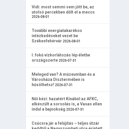
Vidi: most semmi sem jött be, az
utolsó percekben dőlt el a meccs
2026-08-01
További energiatakarékos
intézkedéseket vezet be
Székesfehérvár
2026-08-01
I. fokú vízkorlátozás lép életbe
országszerte
2026-07-31
Meleged van? A múzeumban és a
Városháza Dísztermében is
hűsölhetsz!
2026-07-31
Női kézi: hazatért Kínából az AFKC,
elkészült a sorsolás is, a Vasas ellen
indul a bajnokság
2026-07-31
Csúcsra jár a felújítás – teljes útzár
keddtől a Nagyszombati utca érintett