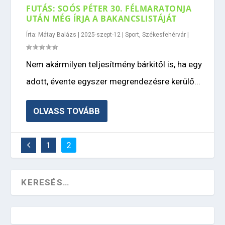
FUTÁS: SOÓS PÉTER 30. FÉLMARATONJA
UTÁN MÉG ÍRJA A BAKANCSLISTÁJÁT
Írta:
Mátay Balázs
|
2025-szept-12
|
Sport
,
Székesfehérvár
|
Nem akármilyen teljesítmény bárkitől is, ha egy
adott, évente egyszer megrendezésre kerülő...
OLVASS TOVÁBB
1
2