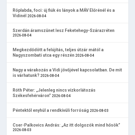
Röplabda, foci: új fiúk és lányok a MÁV Előrénél és a
Vidinél
2026-08-04
Szerdán áramszünet lesz Feketehegy-Szárazréten
2026-08-04
Megkezdődött a felújítás, teljes útzár mától a
Nagyszombati utca egy részén
2026-08-04
Nagy a várakozás a Vidi jövőjével kapcsolatban. De mit
is várhatunk?
2026-08-04
Róth Péter: „Jelenleg nincs vízkorlátozás
Székesfehérváron”
2026-08-04
Péntektől enyhül a rendkívüli forróság
2026-08-03
Cser-Palkovics András: „Az itt dolgozók mind hősök”
2026-08-03