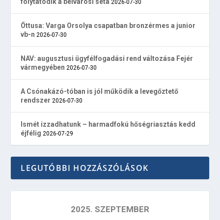
folytatódik a belvárosi séta
2026-07-30
Öttusa: Varga Orsolya csapatban bronzérmes a junior
vb-n
2026-07-30
NAV: augusztusi ügyfélfogadási rend változása Fejér
vármegyében
2026-07-30
A Csónakázó-tóban is jól működik a levegőztető
rendszer
2026-07-30
Ismét izzadhatunk – harmadfokú hőségriasztás kedd
éjfélig
2026-07-29
LEGUTÓBBI HOZZÁSZÓLÁSOK
2025. SZEPTEMBER