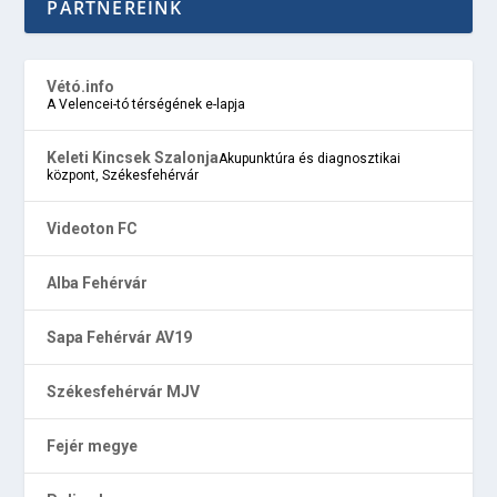
PARTNEREINK
Vétó.info
A Velencei-tó térségének e-lapja
Keleti Kincsek Szalonja
Akupunktúra és diagnosztikai
központ, Székesfehérvár
Videoton FC
Alba Fehérvár
Sapa Fehérvár AV19
Székesfehérvár MJV
Fejér megye