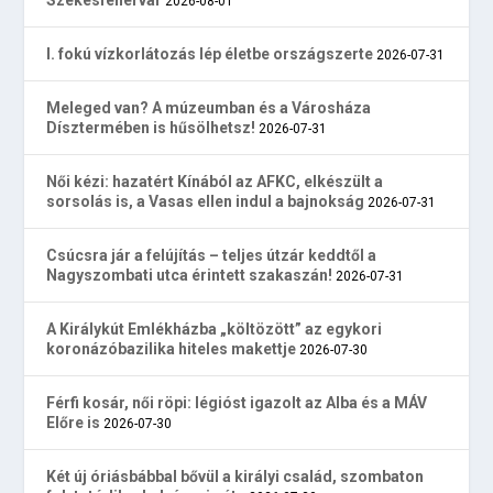
2026-08-01
I. fokú vízkorlátozás lép életbe országszerte
2026-07-31
Meleged van? A múzeumban és a Városháza
Dísztermében is hűsölhetsz!
2026-07-31
Női kézi: hazatért Kínából az AFKC, elkészült a
sorsolás is, a Vasas ellen indul a bajnokság
2026-07-31
Csúcsra jár a felújítás – teljes útzár keddtől a
Nagyszombati utca érintett szakaszán!
2026-07-31
A Királykút Emlékházba „költözött” az egykori
koronázóbazilika hiteles makettje
2026-07-30
Férfi kosár, női röpi: légióst igazolt az Alba és a MÁV
Előre is
2026-07-30
Két új óriásbábbal bővül a királyi család, szombaton