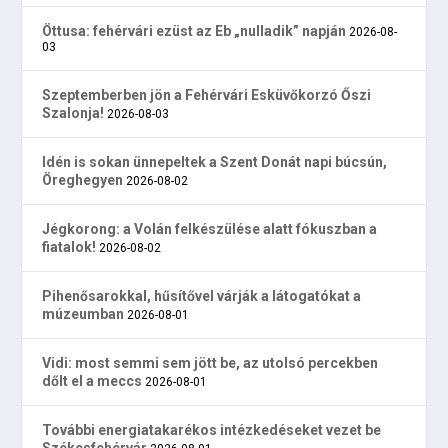
Öttusa: fehérvári ezüst az Eb „nulladik” napján
2026-08-
03
Szeptemberben jön a Fehérvári Esküvőkorzó Őszi
Szalonja!
2026-08-03
Idén is sokan ünnepeltek a Szent Donát napi búcsún,
Öreghegyen
2026-08-02
Jégkorong: a Volán felkészülése alatt fókuszban a
fiatalok!
2026-08-02
Pihenősarokkal, hűsítővel várják a látogatókat a
múzeumban
2026-08-01
Vidi: most semmi sem jött be, az utolsó percekben
dőlt el a meccs
2026-08-01
További energiatakarékos intézkedéseket vezet be
Székesfehérvár