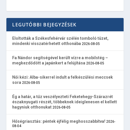
LEGUTÓBBI BEJEGYZÉSEK
Eloltották a Székesfehérvár szélén tomboló tüzet,
mindenki visszatérhetett otthonába
2026-08-05
Fa Nándor segítségével került vízre a mobilstég –
megkezdődött a japánkert a felújítása
2026-08-05
Női kézi: Alba-sikerrel indult a felkészülési meccsek
sora
2026-08-05
Ég a határ, a tűz veszélyezteti Feketehegy-Szárazrét
északnyugati részét, többeknek ideiglenesen el kellett
hagyniuk otthonukat
2026-08-05
Hőségriasztás: péntek éjfélig meghosszabbítva!
2026-
08-04