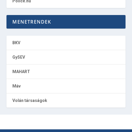
Police.hu
MENETRENDEK
BKV
GySEV
MAHART
Máv
Volán társaságok