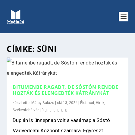
CÍMKE:
SÜNI
BITUMENBE RAGADT, DE SÓSTÓN RENDBE
HOZTÁK ÉS ELENGEDTÉK KÁTRÁNYKÁT
készítette:
Mátay Balázs
|
okt 13, 2024
|
Életmód
,
Hírek
,
Székesfehérvár
|
0
|
Duplán is ünnepnap volt a vasárnap a Sóstó
Vadvédelmi Központ számára. Egyrészt