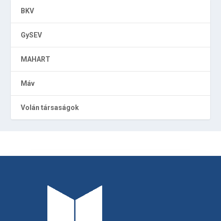
BKV
GySEV
MAHART
Máv
Volán társaságok