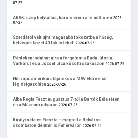
07-27
ARAK: szép helytállás, három érem a felnőtt ob-n
2026-
07-27
Szerdától vált újra magasabb fokozatba a hőség,
hétvégén közel 40 fok is lehet!
2026-07-26
Pénteken indulhat újra a forgalom a Budai úton a
Várkörút és a József utca közötti szakaszon
2026-07-26
Női röpi: amerikai ütőjátékos a MÁV Előre első
légiósigazolása
2026-07-26
Alba Regia Feszt augusztus 7-től a Bartók Béla téren
és a Múzeum udvarán
2026-07-26
Királyi séta és Fieszta – megtelt a Belváros
szombaton délután is Fehérváron
2026-07-25