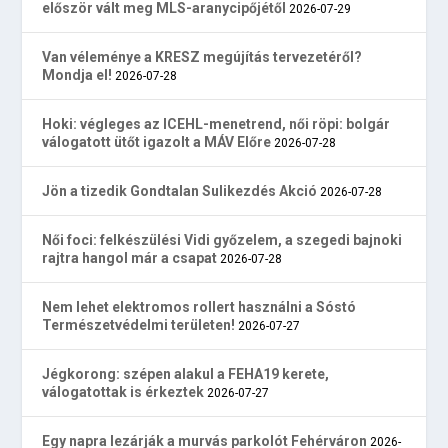
először vált meg MLS-aranycipőjétől
2026-07-29
Van véleménye a KRESZ megújítás tervezetéről?
Mondja el!
2026-07-28
Hoki: végleges az ICEHL-menetrend, női röpi: bolgár
válogatott ütőt igazolt a MÁV Előre
2026-07-28
Jön a tizedik Gondtalan Sulikezdés Akció
2026-07-28
Női foci: felkészülési Vidi győzelem, a szegedi bajnoki
rajtra hangol már a csapat
2026-07-28
Nem lehet elektromos rollert használni a Sóstó
Természetvédelmi területen!
2026-07-27
Jégkorong: szépen alakul a FEHA19 kerete,
válogatottak is érkeztek
2026-07-27
Egy napra lezárják a murvás parkolót Fehérváron
2026-