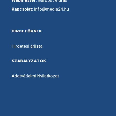
Webmester:
Gárdos András
Kapcsolat:
info@media24.hu
HIRDETŐKNEK
Hirdetési árlista
SZABÁLYZATOK
Adatvédelmi Nyilatkozat