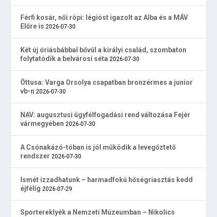
Férfi kosár, női röpi: légióst igazolt az Alba és a MÁV
Előre is
2026-07-30
Két új óriásbábbal bővül a királyi család, szombaton
folytatódik a belvárosi séta
2026-07-30
Öttusa: Varga Orsolya csapatban bronzérmes a junior
vb-n
2026-07-30
NAV: augusztusi ügyfélfogadási rend változása Fejér
vármegyében
2026-07-30
A Csónakázó-tóban is jól működik a levegőztető
rendszer
2026-07-30
Ismét izzadhatunk – harmadfokú hőségriasztás kedd
éjfélig
2026-07-29
Sportereklyék a Nemzeti Múzeumban – Nikolics