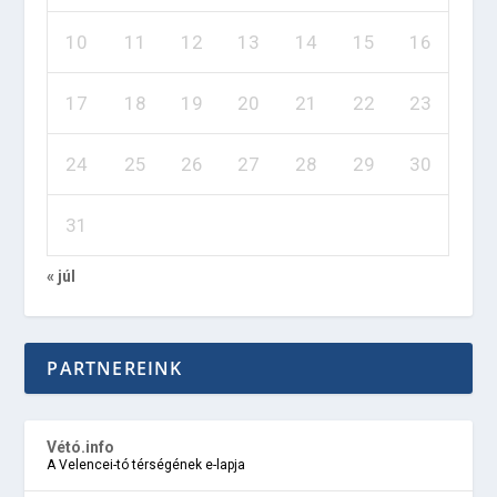
10
11
12
13
14
15
16
17
18
19
20
21
22
23
24
25
26
27
28
29
30
31
« júl
PARTNEREINK
Vétó.info
A Velencei-tó térségének e-lapja