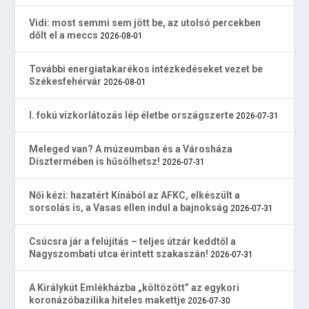
Vidi: most semmi sem jött be, az utolsó percekben
dőlt el a meccs
2026-08-01
További energiatakarékos intézkedéseket vezet be
Székesfehérvár
2026-08-01
I. fokú vízkorlátozás lép életbe országszerte
2026-07-31
Meleged van? A múzeumban és a Városháza
Dísztermében is hűsölhetsz!
2026-07-31
Női kézi: hazatért Kínából az AFKC, elkészült a
sorsolás is, a Vasas ellen indul a bajnokság
2026-07-31
Csúcsra jár a felújítás – teljes útzár keddtől a
Nagyszombati utca érintett szakaszán!
2026-07-31
A Királykút Emlékházba „költözött” az egykori
koronázóbazilika hiteles makettje
2026-07-30