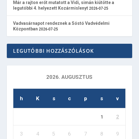
Már a rajton erőt mutatott a Vidi, simán kiütötte a
legutóbbi 4. helyezett Kozármislenyt
2026-07-25
Vadvasárnapot rendeznek a Sóstó Vadvédelmi
Központban
2026-07-25
LEGUTÓBBI HOZZÁSZÓLÁSOK
2026. AUGUSZTUS
h
K
s
c
p
s
v
2
1
3
4
5
6
7
8
9