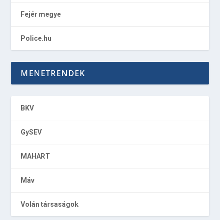
Fejér megye
Police.hu
MENETRENDEK
BKV
GySEV
MAHART
Máv
Volán társaságok