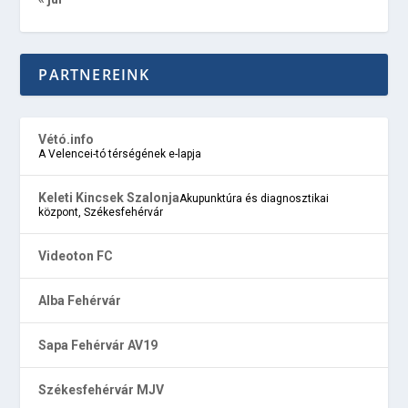
PARTNEREINK
Vétó.info
A Velencei-tó térségének e-lapja
Keleti Kincsek Szalonja
Akupunktúra és diagnosztikai
központ, Székesfehérvár
Videoton FC
Alba Fehérvár
Sapa Fehérvár AV19
Székesfehérvár MJV