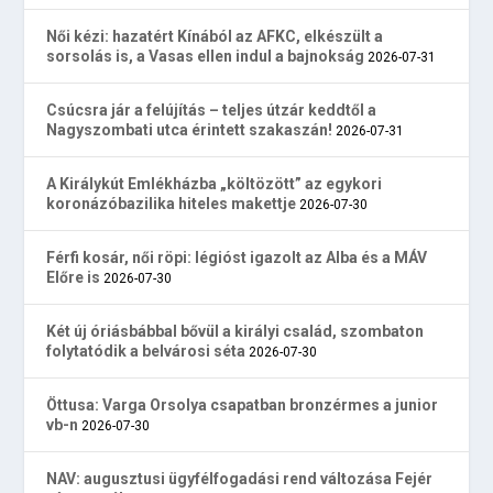
Női kézi: hazatért Kínából az AFKC, elkészült a
sorsolás is, a Vasas ellen indul a bajnokság
2026-07-31
Csúcsra jár a felújítás – teljes útzár keddtől a
Nagyszombati utca érintett szakaszán!
2026-07-31
A Királykút Emlékházba „költözött” az egykori
koronázóbazilika hiteles makettje
2026-07-30
Férfi kosár, női röpi: légióst igazolt az Alba és a MÁV
Előre is
2026-07-30
Két új óriásbábbal bővül a királyi család, szombaton
folytatódik a belvárosi séta
2026-07-30
Öttusa: Varga Orsolya csapatban bronzérmes a junior
vb-n
2026-07-30
NAV: augusztusi ügyfélfogadási rend változása Fejér