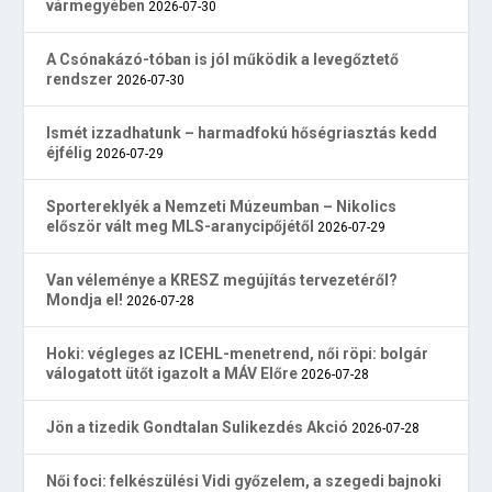
vármegyében
2026-07-30
A Csónakázó-tóban is jól működik a levegőztető
rendszer
2026-07-30
Ismét izzadhatunk – harmadfokú hőségriasztás kedd
éjfélig
2026-07-29
Sportereklyék a Nemzeti Múzeumban – Nikolics
először vált meg MLS-aranycipőjétől
2026-07-29
Van véleménye a KRESZ megújítás tervezetéről?
Mondja el!
2026-07-28
Hoki: végleges az ICEHL-menetrend, női röpi: bolgár
válogatott ütőt igazolt a MÁV Előre
2026-07-28
Jön a tizedik Gondtalan Sulikezdés Akció
2026-07-28
Női foci: felkészülési Vidi győzelem, a szegedi bajnoki