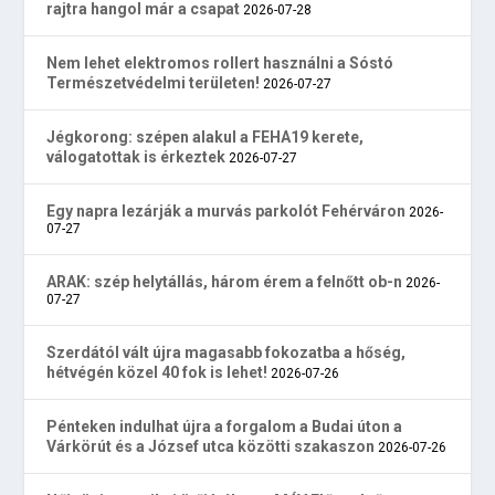
rajtra hangol már a csapat
2026-07-28
Nem lehet elektromos rollert használni a Sóstó
Természetvédelmi területen!
2026-07-27
Jégkorong: szépen alakul a FEHA19 kerete,
válogatottak is érkeztek
2026-07-27
Egy napra lezárják a murvás parkolót Fehérváron
2026-
07-27
ARAK: szép helytállás, három érem a felnőtt ob-n
2026-
07-27
Szerdától vált újra magasabb fokozatba a hőség,
hétvégén közel 40 fok is lehet!
2026-07-26
Pénteken indulhat újra a forgalom a Budai úton a
Várkörút és a József utca közötti szakaszon
2026-07-26