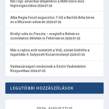
Női röpi: amerikai ütőjátékos a MÁV Előre első
légiósigazolása
2026-07-26
Alba Regia Feszt augusztus 7-től a Bartók Béla téren
és a Múzeum udvarán
2026-07-26
Királyi séta és Fieszta – megtelt a Belváros
szombaton délután is Fehérváron
2026-07-25
Már a rajton erőt mutatott a Vidi, simán kiütötte a
legutóbbi 4. helyezett Kozármislenyt
2026-07-25
Vadvasárnapot rendeznek a Sóstó Vadvédelmi
Központban
2026-07-25
LEGUTÓBBI HOZZÁSZÓLÁSOK
2026. AUGUSZTUS