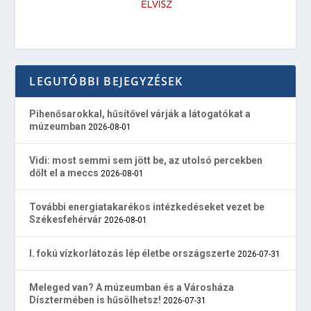
LEGUTÓBBI BEJEGYZÉSEK
Pihenősarokkal, hűsítővel várják a látogatókat a
múzeumban
2026-08-01
Vidi: most semmi sem jött be, az utolsó percekben
dőlt el a meccs
2026-08-01
További energiatakarékos intézkedéseket vezet be
Székesfehérvár
2026-08-01
I. fokú vízkorlátozás lép életbe országszerte
2026-07-31
Meleged van? A múzeumban és a Városháza
Dísztermében is hűsölhetsz!
2026-07-31