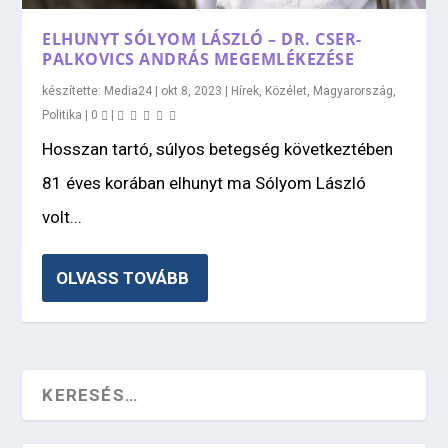
ELHUNYT SÓLYOM LÁSZLÓ – DR. CSER-
PALKOVICS ANDRÁS MEGEMLÉKEZÉSE
készítette:
Media24
|
okt 8, 2023
|
Hírek
,
Közélet
,
Magyarország
,
Politika
|
0
|
Hosszan tartó, súlyos betegség következtében
81 éves korában elhunyt ma Sólyom László
volt...
OLVASS TOVÁBB