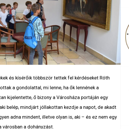
kek és kísérőik többször tettek fel kérdéseket Róth
zottak a gondolattal, mi lenne, ha ők lennének a
an kijelentette, ő bizony a Városháza portáján egy
aki belép, mindjárt jóllakottan kezdje a napot, de akadt
gyen adna mindent, illetve olyan is, aki – és ez nem egy
 a városban a dohányzást.