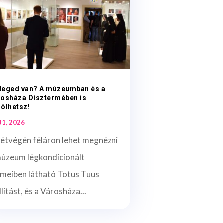
leged van? A múzeumban és a
rosháza Dísztermében is
ölhetsz!
 31, 2026
hétvégén féláron lehet megnézni
múzeum légkondicionált
rmeiben látható Totus Tuus
llítást, és a Városháza...