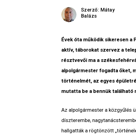
Szerző:
Mátay
Balázs
Évek óta működik sikeresen a P
aktív, táborokat szervez a tel
résztvevői ma a székesfehérvár
alpolgármester fogadta őket, 
történelmét, az egyes épületré
mutatta be a bennük található 
Az alpolgármester a közgyűlés 
díszterembe, nagytanácsterembe i
hallgatták a rögtönzött „történe