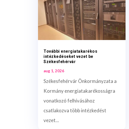
További energiatakarékos
intézkedéseket vezet be
Székesfehérvár
aug 1, 2026
Székesfehérvár Önkormányzata a
Kormány energiatakarékosságra
vonatkozó felhívásához
csatlakozva több intézkedést
vezet...