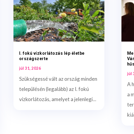
I. fokú vízkorlátozás lép életbe
Me
országszerte
Vá
hűs
júl 31, 2026
júl
Szükségessé vált az ország minden
A 
településén (legalább) az I. fokú
a 
vízkorlátozás, amelyet a jelenlegi...
te
kiá