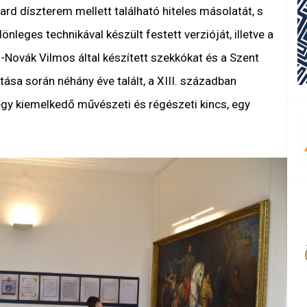
rd díszterem mellett található hiteles másolatát, s
nleges technikával készült festett verzióját, illetve a
a-Novák Vilmos által készített szekkókat és a Szent
tása során néhány éve talált, a XIII. században
egy kiemelkedő művészeti és régészeti kincs, egy