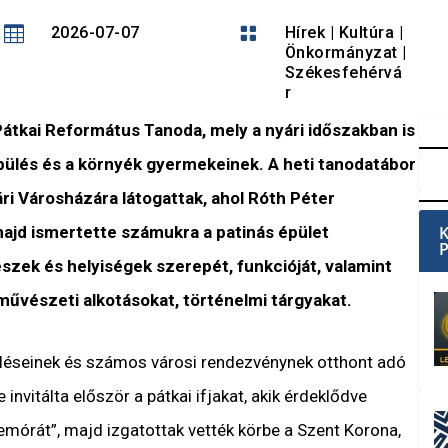

2026-07-07

Hírek
|
Kultúra
|
Önkormányzat
|
Székesfehérvá
r
átkai Református Tanoda, mely a nyári időszakban is
epülés és a környék gyermekeinek. A heti tanodatábor
i Városházára látogattak, ahol Róth Péter
majd ismertette számukra a patinás épület
szek és helyiségek szerepét, funkcióját, valamint
művészeti alkotásokat, történelmi tárgyakat.
üléseinek és számos városi rendezvénynek otthont adó
nvitálta először a pátkai ifjakat, akik érdeklődve
lemórát”, majd izgatottak vették körbe a Szent Korona,