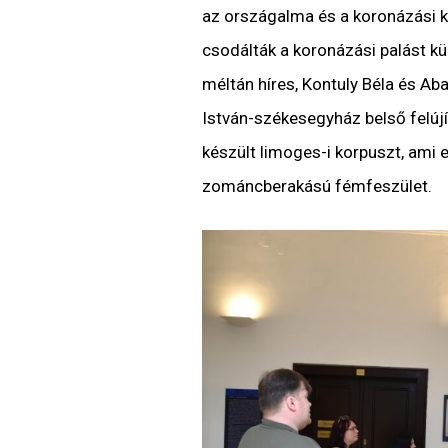
az országalma és a koronázási ka
csodálták a koronázási palást külö
méltán híres, Kontuly Béla és Ab
István-székesegyház belső felújí
készült limoges-i korpuszt, ami 
zománcberakású fémfeszület.