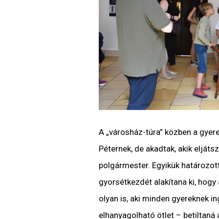
A „városház-túra” közben a gyere
Péternek, de akadtak, akik eljáts
polgármester. Egyikük határozott
gyorsétkezdét alakítana ki, hogy 
olyan is, aki minden gyereknek in
elhanyagolható ötlet – betiltaná