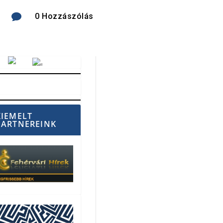

0 Hozzászólás
Vörösmarty Rádió
KIEMELT
PARTNEREINK