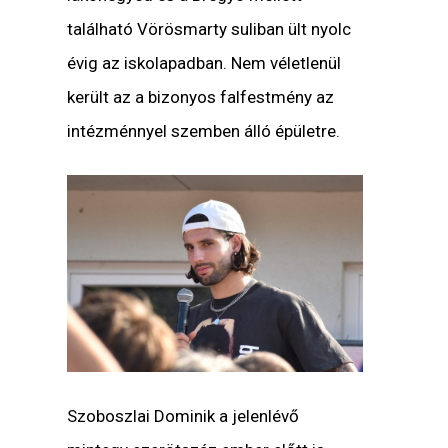
található Vörösmarty suliban ült nyolc
évig az iskolapadban. Nem véletlenül
került az a bizonyos falfestmény az
intézménnyel szemben álló épületre.
Szoboszlai Dominik a jelenlévő