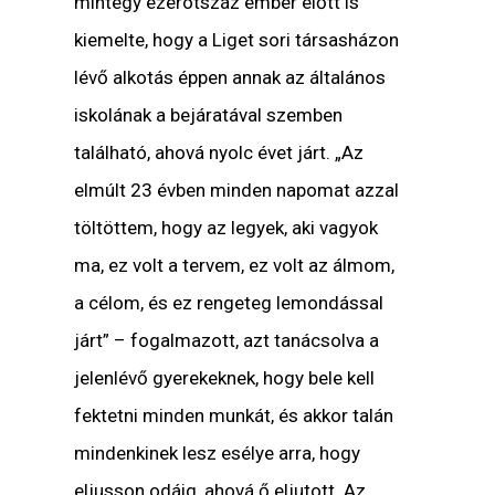
mintegy ezerötszáz ember előtt is
kiemelte, hogy a Liget sori társasházon
lévő alkotás éppen annak az általános
iskolának a bejáratával szemben
található, ahová nyolc évet járt. „Az
elmúlt 23 évben minden napomat azzal
töltöttem, hogy az legyek, aki vagyok
ma, ez volt a tervem, ez volt az álmom,
a célom, és ez rengeteg lemondással
járt” – fogalmazott, azt tanácsolva a
jelenlévő gyerekeknek, hogy bele kell
fektetni minden munkát, és akkor talán
mindenkinek lesz esélye arra, hogy
eljusson odáig, ahová ő eljutott. Az