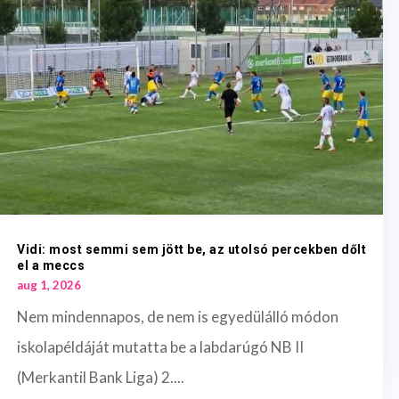
Vidi: most semmi sem jött be, az utolsó percekben dőlt
el a meccs
aug 1, 2026
Nem mindennapos, de nem is egyedülálló módon
iskolapéldáját mutatta be a labdarúgó NB II
(Merkantil Bank Liga) 2....