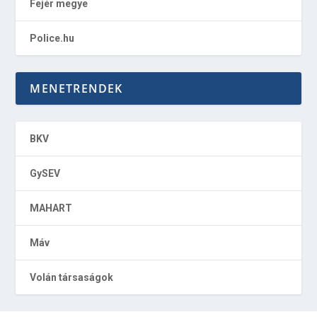
Fejér megye
Police.hu
MENETRENDEK
BKV
GySEV
MAHART
Máv
Volán társaságok