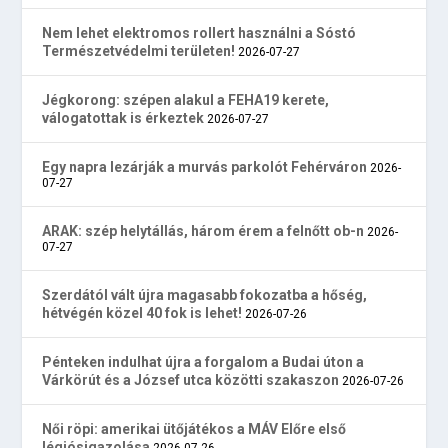
Nem lehet elektromos rollert használni a Sóstó
Természetvédelmi területen!
2026-07-27
Jégkorong: szépen alakul a FEHA19 kerete,
válogatottak is érkeztek
2026-07-27
Egy napra lezárják a murvás parkolót Fehérváron
2026-
07-27
ARAK: szép helytállás, három érem a felnőtt ob-n
2026-
07-27
Szerdától vált újra magasabb fokozatba a hőség,
hétvégén közel 40 fok is lehet!
2026-07-26
Pénteken indulhat újra a forgalom a Budai úton a
Várkörút és a József utca közötti szakaszon
2026-07-26
Női röpi: amerikai ütőjátékos a MÁV Előre első
légiósigazolása
2026-07-26