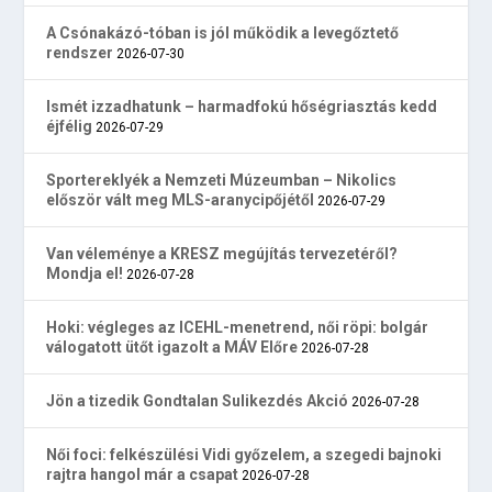
A Csónakázó-tóban is jól működik a levegőztető
rendszer
2026-07-30
Ismét izzadhatunk – harmadfokú hőségriasztás kedd
éjfélig
2026-07-29
Sportereklyék a Nemzeti Múzeumban – Nikolics
először vált meg MLS-aranycipőjétől
2026-07-29
Van véleménye a KRESZ megújítás tervezetéről?
Mondja el!
2026-07-28
Hoki: végleges az ICEHL-menetrend, női röpi: bolgár
válogatott ütőt igazolt a MÁV Előre
2026-07-28
Jön a tizedik Gondtalan Sulikezdés Akció
2026-07-28
Női foci: felkészülési Vidi győzelem, a szegedi bajnoki
rajtra hangol már a csapat
2026-07-28