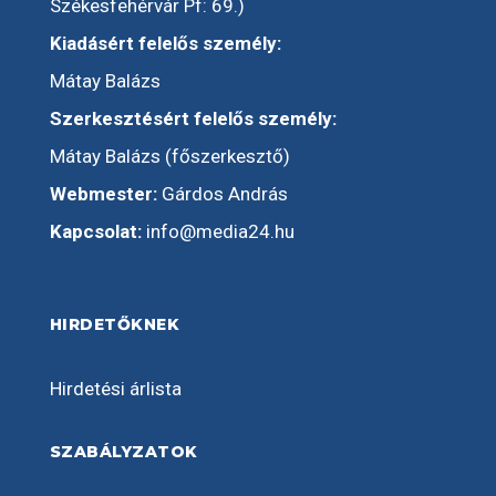
Székesfehérvár Pf: 69.)
Kiadásért felelős személy:
Mátay Balázs
Szerkesztésért felelős személy:
Mátay Balázs (főszerkesztő)
Webmester:
Gárdos András
Kapcsolat:
info@media24.hu
HIRDETŐKNEK
Hirdetési árlista
SZABÁLYZATOK