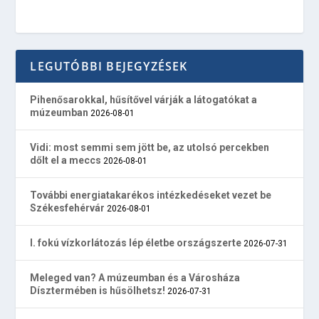
LEGUTÓBBI BEJEGYZÉSEK
Pihenősarokkal, hűsítővel várják a látogatókat a
múzeumban
2026-08-01
Vidi: most semmi sem jött be, az utolsó percekben
dőlt el a meccs
2026-08-01
További energiatakarékos intézkedéseket vezet be
Székesfehérvár
2026-08-01
I. fokú vízkorlátozás lép életbe országszerte
2026-07-31
Meleged van? A múzeumban és a Városháza
Dísztermében is hűsölhetsz!
2026-07-31