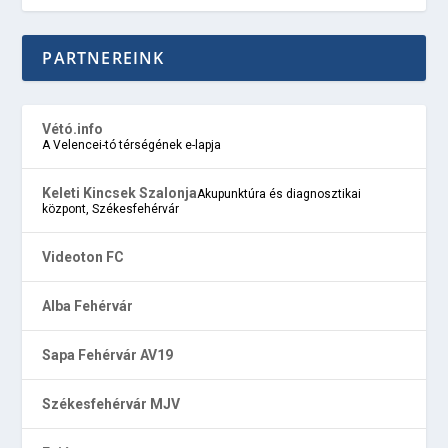
PARTNEREINK
Vétó.info
A Velencei-tó térségének e-lapja
Keleti Kincsek Szalonja
Akupunktúra és diagnosztikai
központ, Székesfehérvár
Videoton FC
Alba Fehérvár
Sapa Fehérvár AV19
Székesfehérvár MJV