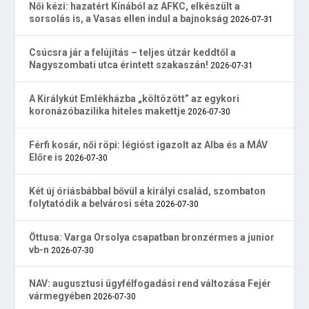
Női kézi: hazatért Kínából az AFKC, elkészült a
sorsolás is, a Vasas ellen indul a bajnokság
2026-07-31
Csúcsra jár a felújítás – teljes útzár keddtől a
Nagyszombati utca érintett szakaszán!
2026-07-31
A Királykút Emlékházba „költözött” az egykori
koronázóbazilika hiteles makettje
2026-07-30
Férfi kosár, női röpi: légióst igazolt az Alba és a MÁV
Előre is
2026-07-30
Két új óriásbábbal bővül a királyi család, szombaton
folytatódik a belvárosi séta
2026-07-30
Öttusa: Varga Orsolya csapatban bronzérmes a junior
vb-n
2026-07-30
NAV: augusztusi ügyfélfogadási rend változása Fejér
vármegyében
2026-07-30