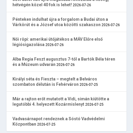
hétvégén közel 40 fok is lehet!
2026-07-26
Pénteken indulhat újra a forgalom a Budai úton a
Várkörút és a József utca közötti szakaszon
2026-07-26
Női röpi: amerikai ütőjátékos a MÁV Előre első
légiósigazolása
2026-07-26
Alba Regia Feszt augusztus 7-től a Bartók Béla téren
és a Múzeum udvarán
2026-07-26
Királyi séta és Fieszta – megtelt a Belváros
szombaton délután is Fehérváron
2026-07-25
Már a rajton erőt mutatott a Vidi, simán kiütötte a
legutóbbi 4. helyezett Kozármislenyt
2026-07-25
Vadvasárnapot rendeznek a Sóstó Vadvédelmi
Központban
2026-07-25