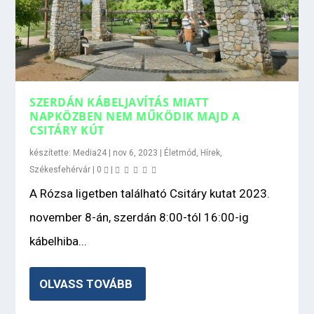
SZERDÁN KÁBELJAVÍTÁS MIATT
NAPKÖZBEN NEM MŰKÖDIK MAJD A
CSITÁRY KÚT
készítette:
Media24
|
nov 6, 2023
|
Életmód
,
Hírek
,
Székesfehérvár
|
0
|
A Rózsa ligetben található Csitáry kutat 2023.
november 8-án, szerdán 8:00-tól 16:00-ig
kábelhiba...
OLVASS TOVÁBB