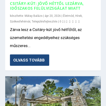
CSITÁRY-KÚT: JÖVŐ HÉTTŐL LEZÁRVA,
IDŐSZAKOS FELÜLVIZSGÁLAT MIATT
készítette:
Mátay Balázs
|
ápr 20, 2026
|
Életmód
,
Hírek
,
Székesfehérvár
,
Településfejlesztés
|
0
|
Zárva lesz a Csitáry-kút jövő hétfőtől, az
üzemeltetési engedélyeihez szükséges
műszeres...
OLVASS TOVÁBB