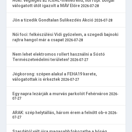
Hoki: végleges az ICEHL-menetrend, női röpi: bolgár
válogatott ütőt igazolt a MÁV Előre
2026-07-28
Jön a tizedik Gondtalan Sulikezdés Akció
2026-07-28
Női foci: felkészülési Vidi győzelem, a szegedi bajnoki
rajtra hangol már a csapat
2026-07-28
Nem lehet elektromos rollert használni a Sóstó
Természetvédelmi területen!
2026-07-27
Jégkorong: szépen alakul a FEHA19 kerete,
válogatottak is érkeztek
2026-07-27
Egy napra lezárják a murvás parkolót Fehérváron
2026-
07-27
ARAK: szép helytállás, három érem a felnőtt ob-n
2026-
07-27
Szerdától vált újra magasabb fokozatba a hőség,