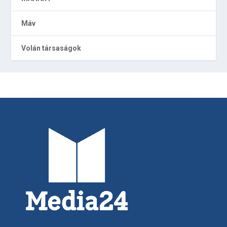
Máv
Volán társaságok