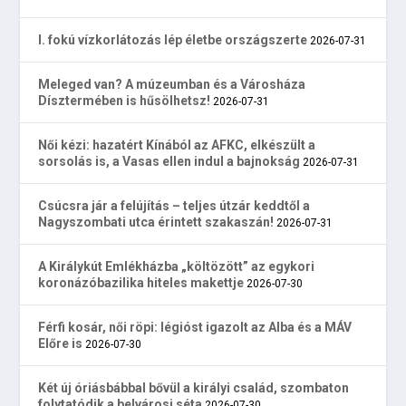
I. fokú vízkorlátozás lép életbe országszerte
2026-07-31
Meleged van? A múzeumban és a Városháza
Dísztermében is hűsölhetsz!
2026-07-31
Női kézi: hazatért Kínából az AFKC, elkészült a
sorsolás is, a Vasas ellen indul a bajnokság
2026-07-31
Csúcsra jár a felújítás – teljes útzár keddtől a
Nagyszombati utca érintett szakaszán!
2026-07-31
A Királykút Emlékházba „költözött” az egykori
koronázóbazilika hiteles makettje
2026-07-30
Férfi kosár, női röpi: légióst igazolt az Alba és a MÁV
Előre is
2026-07-30
Két új óriásbábbal bővül a királyi család, szombaton
folytatódik a belvárosi séta
2026-07-30