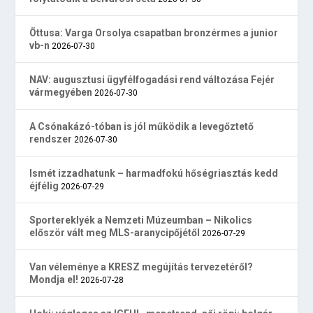
Öttusa: Varga Orsolya csapatban bronzérmes a junior
vb-n
2026-07-30
NAV: augusztusi ügyfélfogadási rend változása Fejér
vármegyében
2026-07-30
A Csónakázó-tóban is jól működik a levegőztető
rendszer
2026-07-30
Ismét izzadhatunk – harmadfokú hőségriasztás kedd
éjfélig
2026-07-29
Sportereklyék a Nemzeti Múzeumban – Nikolics
először vált meg MLS-aranycipőjétől
2026-07-29
Van véleménye a KRESZ megújítás tervezetéről?
Mondja el!
2026-07-28