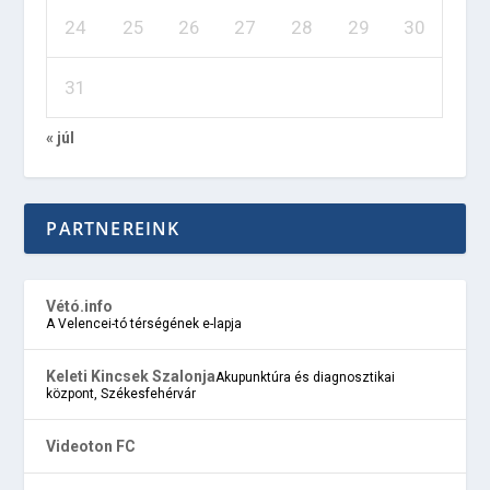
24
25
26
27
28
29
30
31
« júl
PARTNEREINK
Vétó.info
A Velencei-tó térségének e-lapja
Keleti Kincsek Szalonja
Akupunktúra és diagnosztikai
központ, Székesfehérvár
Videoton FC