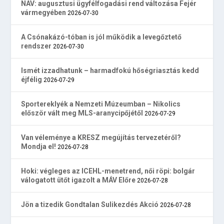
NAV: augusztusi ügyfélfogadási rend változása Fejér
vármegyében
2026-07-30
A Csónakázó-tóban is jól működik a levegőztető
rendszer
2026-07-30
Ismét izzadhatunk – harmadfokú hőségriasztás kedd
éjfélig
2026-07-29
Sportereklyék a Nemzeti Múzeumban – Nikolics
először vált meg MLS-aranycipőjétől
2026-07-29
Van véleménye a KRESZ megújítás tervezetéről?
Mondja el!
2026-07-28
Hoki: végleges az ICEHL-menetrend, női röpi: bolgár
válogatott ütőt igazolt a MÁV Előre
2026-07-28
Jön a tizedik Gondtalan Sulikezdés Akció
2026-07-28