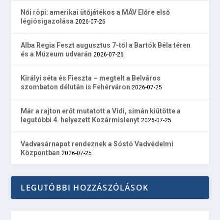
Női röpi: amerikai ütőjátékos a MÁV Előre első
légiósigazolása
2026-07-26
Alba Regia Feszt augusztus 7-től a Bartók Béla téren
és a Múzeum udvarán
2026-07-26
Királyi séta és Fieszta – megtelt a Belváros
szombaton délután is Fehérváron
2026-07-25
Már a rajton erőt mutatott a Vidi, simán kiütötte a
legutóbbi 4. helyezett Kozármislenyt
2026-07-25
Vadvasárnapot rendeznek a Sóstó Vadvédelmi
Központban
2026-07-25
LEGUTÓBBI HOZZÁSZÓLÁSOK