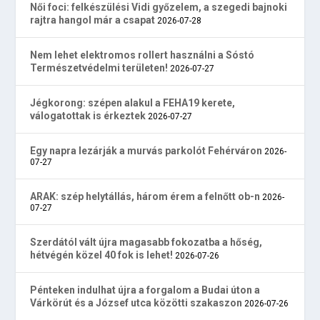
Női foci: felkészülési Vidi győzelem, a szegedi bajnoki
rajtra hangol már a csapat
2026-07-28
Nem lehet elektromos rollert használni a Sóstó
Természetvédelmi területen!
2026-07-27
Jégkorong: szépen alakul a FEHA19 kerete,
válogatottak is érkeztek
2026-07-27
Egy napra lezárják a murvás parkolót Fehérváron
2026-
07-27
ARAK: szép helytállás, három érem a felnőtt ob-n
2026-
07-27
Szerdától vált újra magasabb fokozatba a hőség,
hétvégén közel 40 fok is lehet!
2026-07-26
Pénteken indulhat újra a forgalom a Budai úton a
Várkörút és a József utca közötti szakaszon
2026-07-26