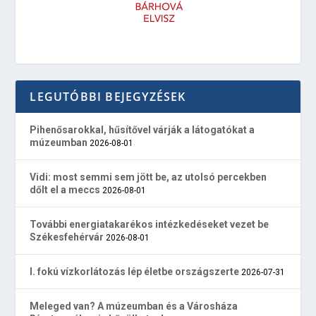
LEGUTÓBBI BEJEGYZÉSEK
Pihenősarokkal, hűsítővel várják a látogatókat a
múzeumban
2026-08-01
Vidi: most semmi sem jött be, az utolsó percekben
dőlt el a meccs
2026-08-01
További energiatakarékos intézkedéseket vezet be
Székesfehérvár
2026-08-01
I. fokú vízkorlátozás lép életbe országszerte
2026-07-31
Meleged van? A múzeumban és a Városháza