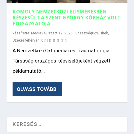
KOMOLY NEMZETKÖZI ELISMERÉSBEN
RÉSZESÜLT A SZENT GYÖRGY KÓRHÁZ VOLT
FŐIGAZGATÓJA
készítette:
Media24
|
szept 12, 2025
|
Egészségügy
,
Hírek
,
Székesfehérvár
|
0
|
A Nemzetközi Ortopédiai és Traumatológiai
Társaság országos képviselőjeként végzett
példamutató...
OLVASS TOVÁBB