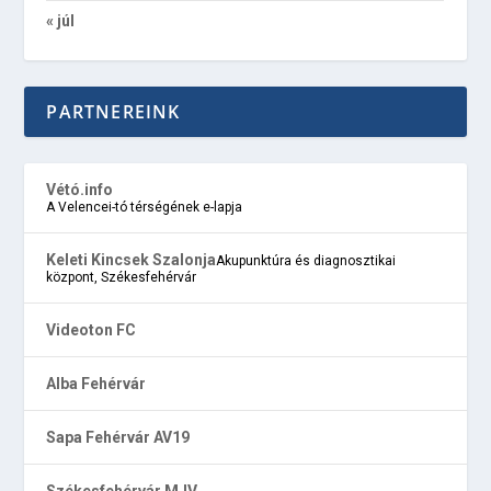
« júl
PARTNEREINK
Vétó.info
A Velencei-tó térségének e-lapja
Keleti Kincsek Szalonja
Akupunktúra és diagnosztikai
központ, Székesfehérvár
Videoton FC
Alba Fehérvár
Sapa Fehérvár AV19
Székesfehérvár MJV