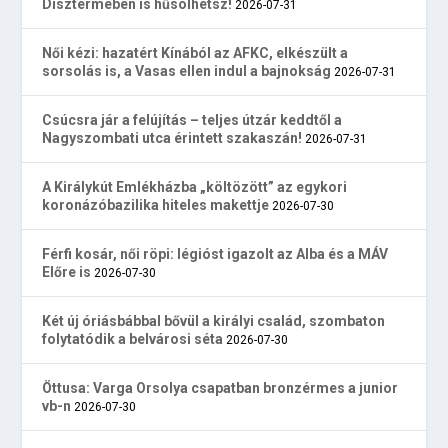
Dísztermében is hűsölhetsz!
2026-07-31
Női kézi: hazatért Kínából az AFKC, elkészült a
sorsolás is, a Vasas ellen indul a bajnokság
2026-07-31
Csúcsra jár a felújítás – teljes útzár keddtől a
Nagyszombati utca érintett szakaszán!
2026-07-31
A Királykút Emlékházba „költözött” az egykori
koronázóbazilika hiteles makettje
2026-07-30
Férfi kosár, női röpi: légióst igazolt az Alba és a MÁV
Előre is
2026-07-30
Két új óriásbábbal bővül a királyi család, szombaton
folytatódik a belvárosi séta
2026-07-30
Öttusa: Varga Orsolya csapatban bronzérmes a junior
vb-n
2026-07-30