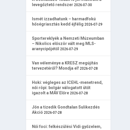
levegőztető rendszer
2026-07-30
Ismét izzadhatunk – harmadfokú
hőségriasztás kedd éjfélig
2026-07-29
Sportereklyék a Nemzeti Múzeumban
– Nikolics először vált meg MLS-
aranycipőjétől
2026-07-29
Van véleménye a KRESZ megújítás
tervezetéről? Mondja el!
2026-07-28
Hoki: végleges az ICEHL-menetrend,
női röpi: bolgár válogatott ütőt
igazolt a MÁV Előre
2026-07-28
Jön a tizedik Gondtalan Sulikezdés
Akció
2026-07-28
Női foci: felkészülési Vidi győzelem,