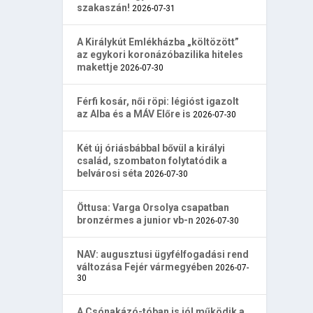
szakaszán!
2026-07-31
A Királykút Emlékházba „költözött”
az egykori koronázóbazilika hiteles
makettje
2026-07-30
Férfi kosár, női röpi: légióst igazolt
az Alba és a MÁV Előre is
2026-07-30
Két új óriásbábbal bővül a királyi
család, szombaton folytatódik a
belvárosi séta
2026-07-30
Öttusa: Varga Orsolya csapatban
bronzérmes a junior vb-n
2026-07-30
NAV: augusztusi ügyfélfogadási rend
változása Fejér vármegyében
2026-07-
30
A Csónakázó-tóban is jól működik a