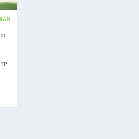
BBAN
0
|
OTP