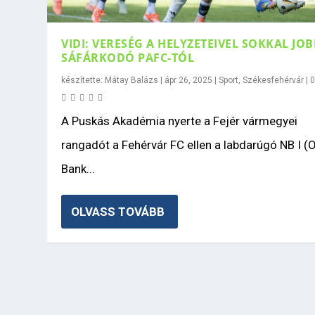
VIDI: VERESÉG A HELYZETEIVEL SOKKAL JO
SÁFÁRKODÓ PAFC-TÓL
készítette:
Mátay Balázs
|
ápr 26, 2025
|
Sport
,
Székesfehérvár
|
A Puskás Akadémia nyerte a Fejér vármegyei
rangadót a Fehérvár FC ellen a labdarúgó NB I (
Bank...
OLVASS TOVÁBB