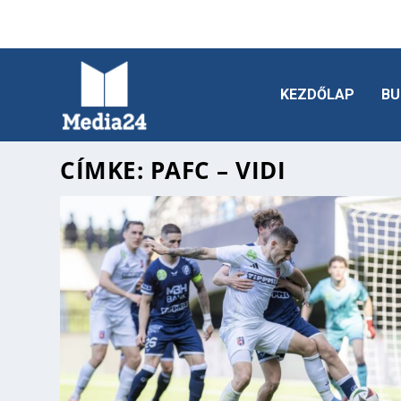
KEZDŐLAP
BU
CÍMKE:
PAFC – VIDI