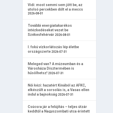
Vidi: most semmi sem jött be, az
utolsó percekben dőlt el a meccs
2026-08-01
További energiatakarékos
intézkedéseket vezet be
Székesfehérvár
2026-08-01
I. fokú vízkorlátozás lép életbe
országszerte
2026-07-31
Meleged van? A múzeumban és a
Városháza Dísztermében is
hűsölhetsz!
2026-07-31
Női kézi: hazatért Kínából az AFKC,
elkészült a sorsolás is, a Vasas ellen
indul a bajnokság
2026-07-31
Csúcsra jár a felújítás – teljes útzár
keddtől a Nagyszombati utca érintett