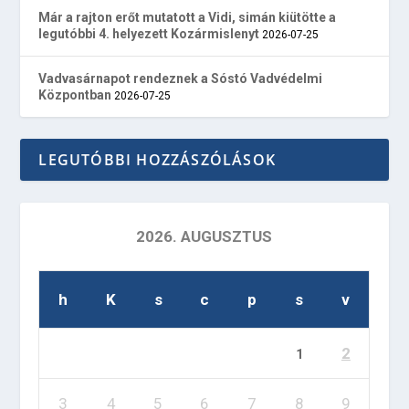
Már a rajton erőt mutatott a Vidi, simán kiütötte a
legutóbbi 4. helyezett Kozármislenyt
2026-07-25
Vadvasárnapot rendeznek a Sóstó Vadvédelmi
Központban
2026-07-25
LEGUTÓBBI HOZZÁSZÓLÁSOK
2026. AUGUSZTUS
h
K
s
c
p
s
v
2
1
3
4
5
6
7
8
9