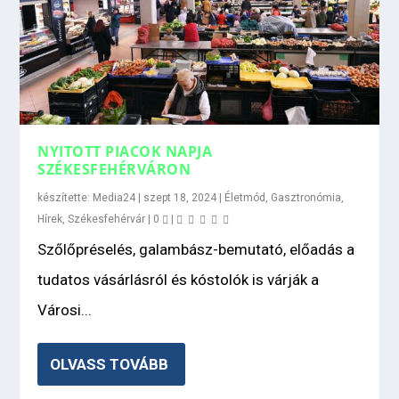
NYITOTT PIACOK NAPJA
SZÉKESFEHÉRVÁRON
készítette:
Media24
|
szept 18, 2024
|
Életmód
,
Gasztronómia
,
Hírek
,
Székesfehérvár
|
0
|
Szőlőpréselés, galambász-bemutató, előadás a
tudatos vásárlásról és kóstolók is várják a
Városi...
OLVASS TOVÁBB