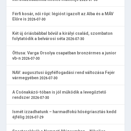
Férfi kosár, női röpi: légióst igazolt az Alba és a MÁV
Előre is
2026-07-30
Két új óriásbábbal bővül a királyi család, szombaton
folytatódik a belvárosi séta
2026-07-30
Öttusa: Varga Orsolya csapatban bronzérmes a junior
vb-n
2026-07-30
NAV: augusztusi ügyfélfogadási rend változása Fejér
vármegyében
2026-07-30
A Csónakázó-tóban is jól működik a levegőztető
rendszer
2026-07-30
Ismét izzadhatunk – harmadfokú hőségriasztás kedd
éjfélig
2026-07-29