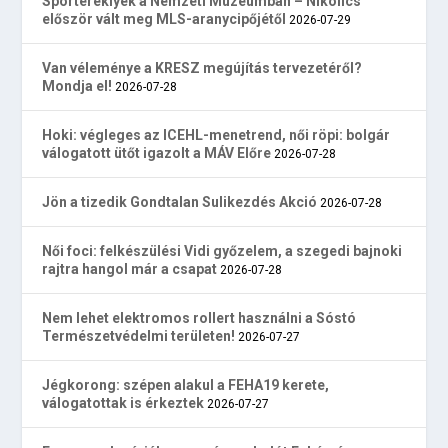
Sportereklyék a Nemzeti Múzeumban – Nikolics
először vált meg MLS-aranycipőjétől
2026-07-29
Van véleménye a KRESZ megújítás tervezetéről?
Mondja el!
2026-07-28
Hoki: végleges az ICEHL-menetrend, női röpi: bolgár
válogatott ütőt igazolt a MÁV Előre
2026-07-28
Jön a tizedik Gondtalan Sulikezdés Akció
2026-07-28
Női foci: felkészülési Vidi győzelem, a szegedi bajnoki
rajtra hangol már a csapat
2026-07-28
Nem lehet elektromos rollert használni a Sóstó
Természetvédelmi területen!
2026-07-27
Jégkorong: szépen alakul a FEHA19 kerete,
válogatottak is érkeztek
2026-07-27