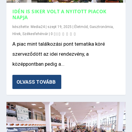
IDÉN IS SIKER VOLT A NYITOTT PIACOK
NAPJA
készítette:
Media24
|
szept 19, 2025
|
Életmód
,
Gasztronómia
,
Hírek
,
Székesfehérvár
|
0
|
A piac mint találkozási pont tematika köré
szerveződött az idei rendezvény, a
középpontban pedig a...
OLVASS TOVÁBB