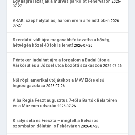
Egy napra lezárják a murvás parkolót Fehérváron
2026-
07-27
ARAK: szép helytállás, három érem a felnőtt ob-n
2026-
07-27
Szerdától vált újra magasabb fokozatba a hőség,
hétvégén közel 40 fok is lehet!
2026-07-26
Pénteken indulhat újra a forgalom a Budai úton a
Várkörút és a József utca közötti szakaszon
2026-07-26
Női röpi: amerikai ütőjátékos a MÁV Előre első
légiósigazolása
2026-07-26
Alba Regia Feszt augusztus 7-től a Bartók Béla téren
és a Múzeum udvarán
2026-07-26
Királyi séta és Fieszta – megtelt a Belváros
szombaton délután is Fehérváron
2026-07-25