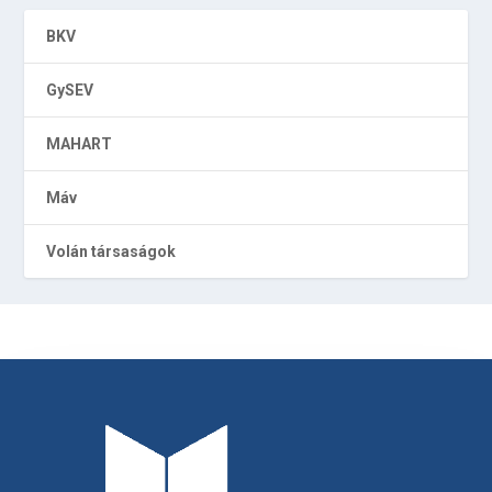
BKV
GySEV
MAHART
Máv
Volán társaságok