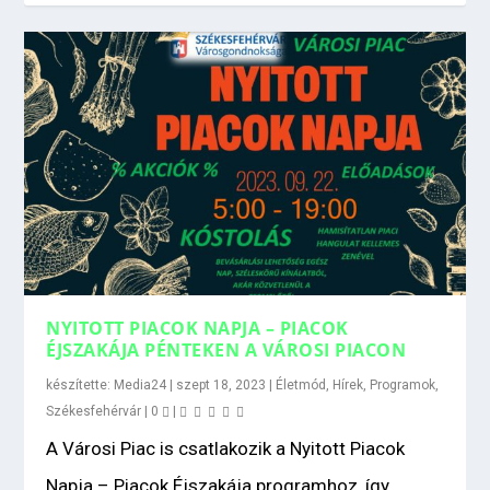
NYITOTT PIACOK NAPJA – PIACOK
ÉJSZAKÁJA PÉNTEKEN A VÁROSI PIACON
készítette:
Media24
|
szept 18, 2023
|
Életmód
,
Hírek
,
Programok
,
Székesfehérvár
|
0
|
A Városi Piac is csatlakozik a Nyitott Piacok
Napja – Piacok Éjszakája programhoz, így