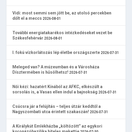
Vidi: most semmi sem jött be, az utolsó percekben
dőlt el a meccs
2026-08-01
További energiatakarékos intézkedéseket vezet be
Székesfehérvár
2026-08-01
I. fokú vízkorlátozás lép életbe országszerte
2026-07-31
Meleged van? A múzeumban és a Városháza
Dísztermében is hűsölhetsz!
2026-07-31
Női kézi: hazatért Kínából az AFKC, elkészült a
sorsolás is, a Vasas ellen indul a bajnokság
2026-07-31
Csúcsra jár a felújítás – teljes útzár keddtől a
Nagyszombati utca érintett szakaszán!
2026-07-31
A Királykút Emlékházba „költözött” az egykori
koronázóbazilika hiteles makettje
2026-07-30