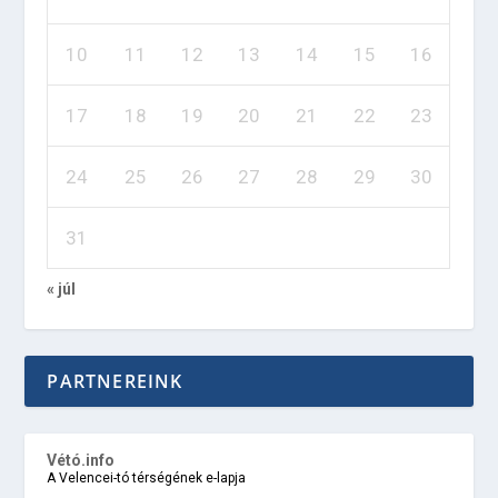
10
11
12
13
14
15
16
17
18
19
20
21
22
23
24
25
26
27
28
29
30
31
« júl
PARTNEREINK
Vétó.info
A Velencei-tó térségének e-lapja