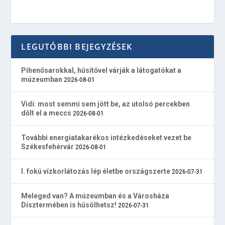
LEGUTÓBBI BEJEGYZÉSEK
Pihenősarokkal, hűsítővel várják a látogatókat a
múzeumban
2026-08-01
Vidi: most semmi sem jött be, az utolsó percekben
dőlt el a meccs
2026-08-01
További energiatakarékos intézkedéseket vezet be
Székesfehérvár
2026-08-01
I. fokú vízkorlátozás lép életbe országszerte
2026-07-31
Meleged van? A múzeumban és a Városháza
Dísztermében is hűsölhetsz!
2026-07-31