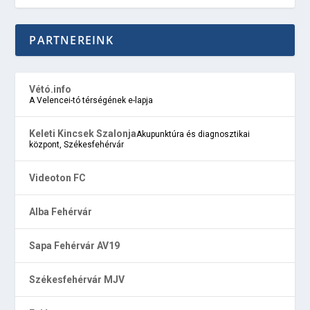
PARTNEREINK
Vétó.info
A Velencei-tó térségének e-lapja
Keleti Kincsek Szalonja
Akupunktúra és diagnosztikai
központ, Székesfehérvár
Videoton FC
Alba Fehérvár
Sapa Fehérvár AV19
Székesfehérvár MJV