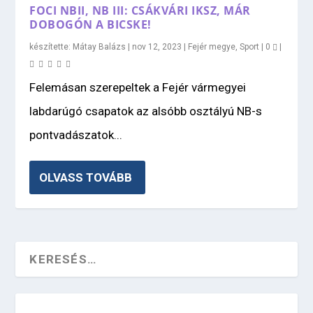
FOCI NBII, NB III: CSÁKVÁRI IKSZ, MÁR
DOBOGÓN A BICSKE!
készítette:
Mátay Balázs
|
nov 12, 2023
|
Fejér megye
,
Sport
|
0
|
Felemásan szerepeltek a Fejér vármegyei
labdarúgó csapatok az alsóbb osztályú NB-s
pontvadászatok...
OLVASS TOVÁBB