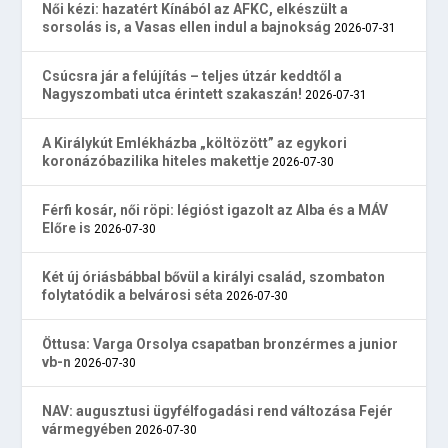
Női kézi: hazatért Kínából az AFKC, elkészült a
sorsolás is, a Vasas ellen indul a bajnokság
2026-07-31
Csúcsra jár a felújítás – teljes útzár keddtől a
Nagyszombati utca érintett szakaszán!
2026-07-31
A Királykút Emlékházba „költözött” az egykori
koronázóbazilika hiteles makettje
2026-07-30
Férfi kosár, női röpi: légióst igazolt az Alba és a MÁV
Előre is
2026-07-30
Két új óriásbábbal bővül a királyi család, szombaton
folytatódik a belvárosi séta
2026-07-30
Öttusa: Varga Orsolya csapatban bronzérmes a junior
vb-n
2026-07-30
NAV: augusztusi ügyfélfogadási rend változása Fejér
vármegyében
2026-07-30