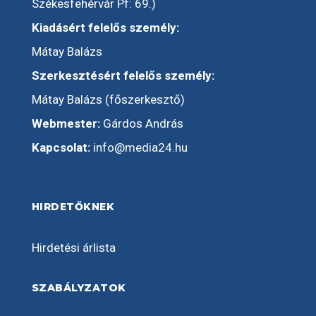
Székesfehérvár Pf: 69.)
Kiadásért felelős személy:
Mátay Balázs
Szerkesztésért felelős személy:
Mátay Balázs (főszerkesztő)
Webmester:
Gárdos András
Kapcsolat:
info@media24.hu
HIRDETŐKNEK
Hirdetési árlista
SZABÁLYZATOK