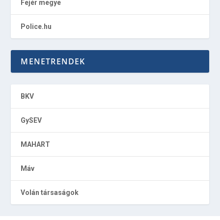
Fejér megye
Police.hu
MENETRENDEK
BKV
GySEV
MAHART
Máv
Volán társaságok