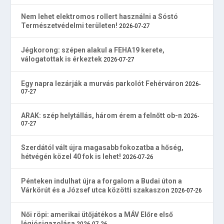
Nem lehet elektromos rollert használni a Sóstó
Természetvédelmi területen!
2026-07-27
Jégkorong: szépen alakul a FEHA19 kerete,
válogatottak is érkeztek
2026-07-27
Egy napra lezárják a murvás parkolót Fehérváron
2026-
07-27
ARAK: szép helytállás, három érem a felnőtt ob-n
2026-
07-27
Szerdától vált újra magasabb fokozatba a hőség,
hétvégén közel 40 fok is lehet!
2026-07-26
Pénteken indulhat újra a forgalom a Budai úton a
Várkörút és a József utca közötti szakaszon
2026-07-26
Női röpi: amerikai ütőjátékos a MÁV Előre első
légiósigazolása
2026-07-26