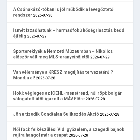
A Csónakázó-tóban is jól működik a levegőztető
rendszer
2026-07-30
Ismét izzadhatunk – harmadfokú hőségriasztás kedd
éjfélig
2026-07-29
Sportereklyék a Nemzeti Múzeumban – Nikolics
először vált meg MLS-aranycipőjétől
2026-07-29
Van véleménye a KRESZ megújítás tervezetéről?
Mondja el!
2026-07-28
Hoki: végleges az ICEHL-menetrend, női röpi: bolgár
válogatott ütőt igazolt a MÁV Előre
2026-07-28
Jön a tizedik Gondtalan Sulikezdés Akció
2026-07-28
Női foci: felkészülési Vidi győzelem, a szegedi bajnoki
rajtra hangol már a csapat
2026-07-28