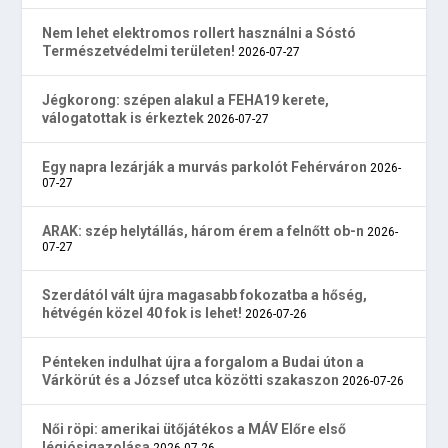
Nem lehet elektromos rollert használni a Sóstó
Természetvédelmi területen!
2026-07-27
Jégkorong: szépen alakul a FEHA19 kerete,
válogatottak is érkeztek
2026-07-27
Egy napra lezárják a murvás parkolót Fehérváron
2026-
07-27
ARAK: szép helytállás, három érem a felnőtt ob-n
2026-
07-27
Szerdától vált újra magasabb fokozatba a hőség,
hétvégén közel 40 fok is lehet!
2026-07-26
Pénteken indulhat újra a forgalom a Budai úton a
Várkörút és a József utca közötti szakaszon
2026-07-26
Női röpi: amerikai ütőjátékos a MÁV Előre első
légiósigazolása
2026-07-26