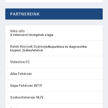
PARTNEREINK
Vétó.info
A Velencei-tó térségének e-lapja
Keleti Kincsek Szalonja
Akupunktúra és diagnosztikai
központ, Székesfehérvár
Videoton FC
Alba Fehérvár
Sapa Fehérvár AV19
Székesfehérvár MJV