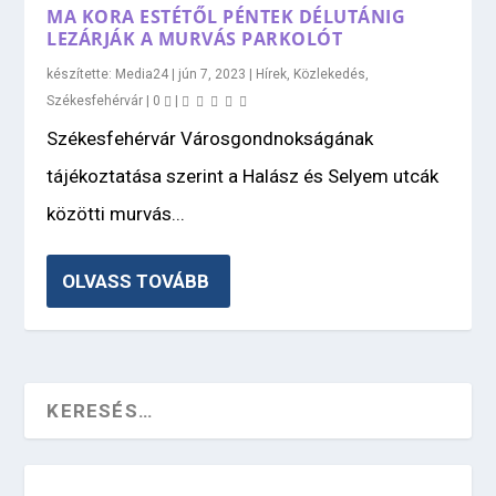
MA KORA ESTÉTŐL PÉNTEK DÉLUTÁNIG
LEZÁRJÁK A MURVÁS PARKOLÓT
készítette:
Media24
|
jún 7, 2023
|
Hírek
,
Közlekedés
,
Székesfehérvár
|
0
|
Székesfehérvár Városgondnokságának
tájékoztatása szerint a Halász és Selyem utcák
közötti murvás...
OLVASS TOVÁBB