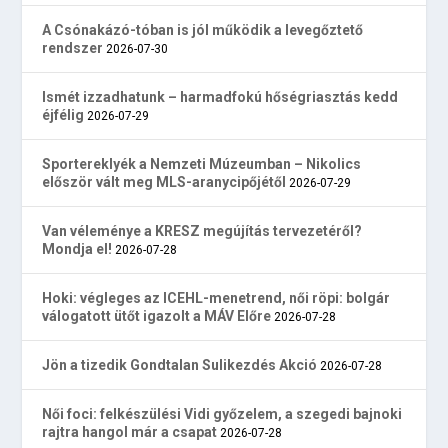
A Csónakázó-tóban is jól működik a levegőztető
rendszer
2026-07-30
Ismét izzadhatunk – harmadfokú hőségriasztás kedd
éjfélig
2026-07-29
Sportereklyék a Nemzeti Múzeumban – Nikolics
először vált meg MLS-aranycipőjétől
2026-07-29
Van véleménye a KRESZ megújítás tervezetéről?
Mondja el!
2026-07-28
Hoki: végleges az ICEHL-menetrend, női röpi: bolgár
válogatott ütőt igazolt a MÁV Előre
2026-07-28
Jön a tizedik Gondtalan Sulikezdés Akció
2026-07-28
Női foci: felkészülési Vidi győzelem, a szegedi bajnoki
rajtra hangol már a csapat
2026-07-28