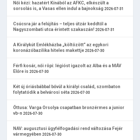
Női kézi: hazatért Kínából az AFKC, elkészült a
sorsolás is, a Vasas ellen indul a bajnokság
2026-07-31
Csúcsra jár a felújítás – teljes útzár keddtől a
Nagyszombati utca érintett szakaszán!
2026-07-31
A Királykút Emlékházba „költözött” az egykori
koronázóbazilika hiteles makettje
2026-07-30
Férfi kosár, női röpi: légióst igazolt az Alba és a MÁV
Előre is
2026-07-30
Két új óriásbábbal bővül a királyi család, szombaton
folytatódik a belvárosi séta
2026-07-30
Öttusa: Varga Orsolya csapatban bronzérmes a junior
vb-n
2026-07-30
NAV: augusztusi ügyfélfogadási rend változása Fejér
vármegyében
2026-07-30