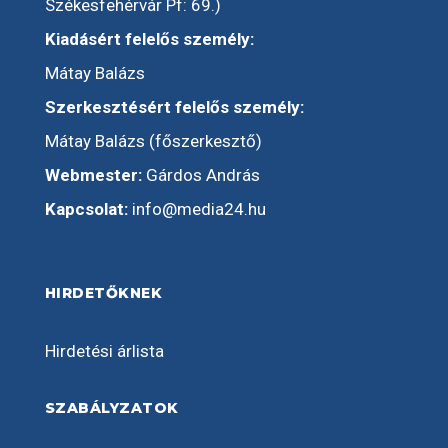
Székesfehérvár Pf: 69.)
Kiadásért felelős személy:
Mátay Balázs
Szerkesztésért felelős személy:
Mátay Balázs (főszerkesztő)
Webmester:
Gárdos András
Kapcsolat:
info@media24.hu
HIRDETŐKNEK
Hirdetési árlista
SZABÁLYZATOK