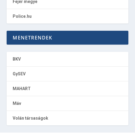
Fejér megye
Police.hu
MENETRENDEK
BKV
GySEV
MAHART
Máv
Volán társaságok