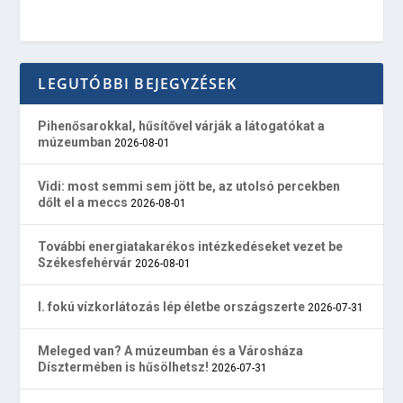
LEGUTÓBBI BEJEGYZÉSEK
Pihenősarokkal, hűsítővel várják a látogatókat a
múzeumban
2026-08-01
Vidi: most semmi sem jött be, az utolsó percekben
dőlt el a meccs
2026-08-01
További energiatakarékos intézkedéseket vezet be
Székesfehérvár
2026-08-01
I. fokú vízkorlátozás lép életbe országszerte
2026-07-31
Meleged van? A múzeumban és a Városháza
Dísztermében is hűsölhetsz!
2026-07-31