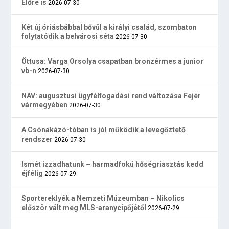
Előre is
2026-07-30
Két új óriásbábbal bővül a királyi család, szombaton
folytatódik a belvárosi séta
2026-07-30
Öttusa: Varga Orsolya csapatban bronzérmes a junior
vb-n
2026-07-30
NAV: augusztusi ügyfélfogadási rend változása Fejér
vármegyében
2026-07-30
A Csónakázó-tóban is jól működik a levegőztető
rendszer
2026-07-30
Ismét izzadhatunk – harmadfokú hőségriasztás kedd
éjfélig
2026-07-29
Sportereklyék a Nemzeti Múzeumban – Nikolics
először vált meg MLS-aranycipőjétől
2026-07-29