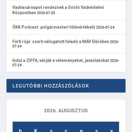
Vadvasárnapot rendeznek a Sóstó Vadvédelmi
Központban
2026-07-25
ÖKK Podcast: polgármesteri félévértékelő
2026-07-24
Férfi röpi: szerb válogatott feladó a MÁV Előrében
2026-
07-24
Indul a ZIFFA, várják a véleményeket, javaslatokat
2026-
07-24
LEGUTÓBBI HOZZÁSZÓLÁSOK
2026. AUGUSZTUS
h
K
s
c
p
s
v