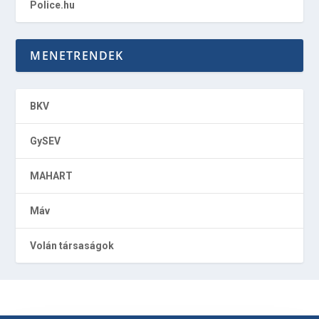
Police.hu
MENETRENDEK
BKV
GySEV
MAHART
Máv
Volán társaságok