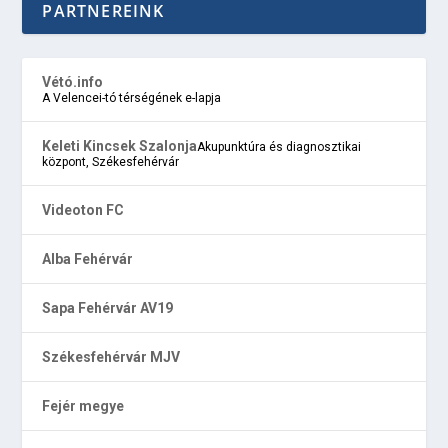
PARTNEREINK
Vétó.info
A Velencei-tó térségének e-lapja
Keleti Kincsek Szalonja
Akupunktúra és diagnosztikai
központ, Székesfehérvár
Videoton FC
Alba Fehérvár
Sapa Fehérvár AV19
Székesfehérvár MJV
Fejér megye