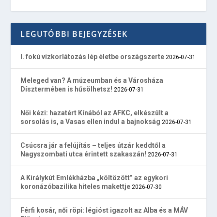
LEGUTÓBBI BEJEGYZÉSEK
I. fokú vízkorlátozás lép életbe országszerte
2026-07-31
Meleged van? A múzeumban és a Városháza
Dísztermében is hűsölhetsz!
2026-07-31
Női kézi: hazatért Kínából az AFKC, elkészült a
sorsolás is, a Vasas ellen indul a bajnokság
2026-07-31
Csúcsra jár a felújítás – teljes útzár keddtől a
Nagyszombati utca érintett szakaszán!
2026-07-31
A Királykút Emlékházba „költözött” az egykori
koronázóbazilika hiteles makettje
2026-07-30
Férfi kosár, női röpi: légióst igazolt az Alba és a MÁV