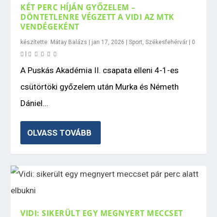
KÉT PERC HÍJÁN GYŐZELEM –
DÖNTETLENRE VÉGZETT A VIDI AZ MTK
VENDÉGEKÉNT
készítette:
Mátay Balázs
|
jan 17, 2026
|
Sport
,
Székesfehérvár
|
0
|
A Puskás Akadémia II. csapata elleni 4-1-es
csütörtöki győzelem után Murka és Németh
Dániel...
OLVASS TOVÁBB
VIDI: SIKERÜLT EGY MEGNYERT MECCSET