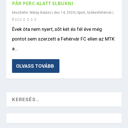
PÁR PERC ALATT ELBUKNI
készítette:
Mátay Balázs
|
dec 14, 2024
|
Sport
,
Székesfehérvár
|
0
|
Évek óta nem nyert, sőt két és fél éve még
pontot sem szerzett a Fehérvár FC ellen az MTK
a...
OLVASS TOVÁBB