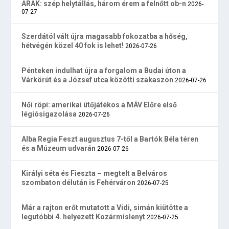
ARAK: szép helytállás, három érem a felnőtt ob-n
2026-
07-27
Szerdától vált újra magasabb fokozatba a hőség,
hétvégén közel 40 fok is lehet!
2026-07-26
Pénteken indulhat újra a forgalom a Budai úton a
Várkörút és a József utca közötti szakaszon
2026-07-26
Női röpi: amerikai ütőjátékos a MÁV Előre első
légiósigazolása
2026-07-26
Alba Regia Feszt augusztus 7-től a Bartók Béla téren
és a Múzeum udvarán
2026-07-26
Királyi séta és Fieszta – megtelt a Belváros
szombaton délután is Fehérváron
2026-07-25
Már a rajton erőt mutatott a Vidi, simán kiütötte a
legutóbbi 4. helyezett Kozármislenyt
2026-07-25