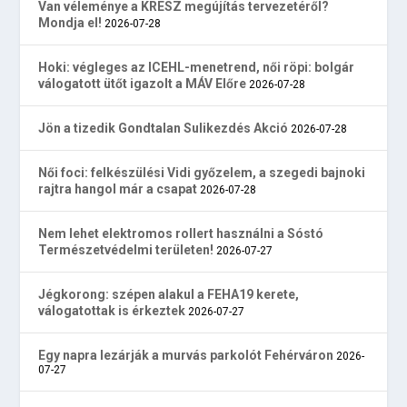
Van véleménye a KRESZ megújítás tervezetéről?
Mondja el!
2026-07-28
Hoki: végleges az ICEHL-menetrend, női röpi: bolgár
válogatott ütőt igazolt a MÁV Előre
2026-07-28
Jön a tizedik Gondtalan Sulikezdés Akció
2026-07-28
Női foci: felkészülési Vidi győzelem, a szegedi bajnoki
rajtra hangol már a csapat
2026-07-28
Nem lehet elektromos rollert használni a Sóstó
Természetvédelmi területen!
2026-07-27
Jégkorong: szépen alakul a FEHA19 kerete,
válogatottak is érkeztek
2026-07-27
Egy napra lezárják a murvás parkolót Fehérváron
2026-
07-27